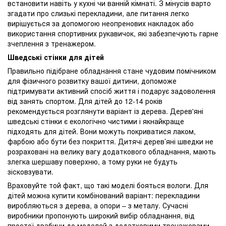
встановити навіть у кухні чи ванній кімнаті. З мінусів варто
згадати про слизькі перекладини, але питання легко
вирішується за допомогою неопренових накладок або
використання спортивних рукавичок, які забезпечують гарне
зчеплення з тренажером.
Шведські стінки для дітей
Правильно підібране обладнання стане чудовим помічником
для фізичного розвитку вашої дитини, допоможе
підтримувати активний спосіб життя і подарує задоволення
від занять спортом. Для дітей до 12-14 років
рекомендується розглянути варіант із дерева. Дерев'яні
шведські стінки є екологічно чистими і якнайкраще
підходять для дітей. Вони можуть покриватися лаком,
фарбою або бути без покриття. Дитячі дерев’яні шведки не
розраховані на велику вагу додаткового обладнання, мають
злегка шершаву поверхню, а тому руки не будуть
зісковзувати.
Враховуйте той факт, що такі моделі бояться вологи. Для
дітей можна купити комбінований варіант: перекладини
виробляються з дерева, а опори – з металу. Сучасні
виробники пропонують широкий вибір обладнання, від
простої драбини до моделей з додатковими тренажерами