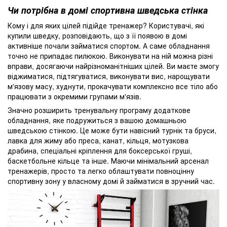
Чи потрібна в домі спортивна шведська стінка
Кому і для яких цілей підійде тренажер? Користувачі, які
купили шведку, розповідають, що з її появою в домі
активніше почали займатися спортом. А саме обладнання
точно не припадає пилюкою. Виконувати на ній можна різні
вправи, досягаючи найрізноманітніших цілей. Ви маєте змогу
віджиматися, підтягуватися, виконувати вис, нарощувати
м'язову масу, худнути, прокачувати комплексно все тіло або
працювати з окремими групами м'язів.
Значно розширить тренувальну програму додаткове
обладнання, яке подружиться з вашою домашньою
шведською стінкою. Це може бути навісний турнік та бруси,
лавка для жиму або преса, канат, кільця, мотузкова
драбина, спеціальні кріплення для боксерської груші,
баскетбольне кільце та інше. Маючи мінімальний арсенал
тренажерів, просто та легко облаштувати повноцінну
спортивну зону у власному домі й займатися в зручний час.