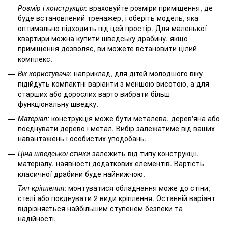
Розмір і конструкція
: враховуйте розміри приміщення, де
буде встановлений тренажер, і оберіть модель, яка
оптимально підходить під цей простір. Для маленької
квартири можна купити шведську драбину, якщо
приміщення дозволяє, ви можете встановити цілий
комплекс.
Вік користувача
: наприклад, для дітей молодшого віку
підійдуть компактні варіанти з меншою висотою, а для
старших або дорослих варто вибрати більш
функціональну шведку.
Матеріал:
конструкція може бути металева, дерев'яна або
поєднувати дерево і метал. Вибір залежатиме від ваших
навантажень і особистих уподобань.
Ціна шведської стінки
залежить від типу конструкції,
матеріалу, наявності додаткових елементів. Вартість
класичної драбини буде найнижчою.
Тип кріплення
: монтуватися обладнання може до стіни,
стелі або поєднувати 2 види кріплення. Останній варіант
відрізняється найбільшим ступенем безпеки та
надійності.