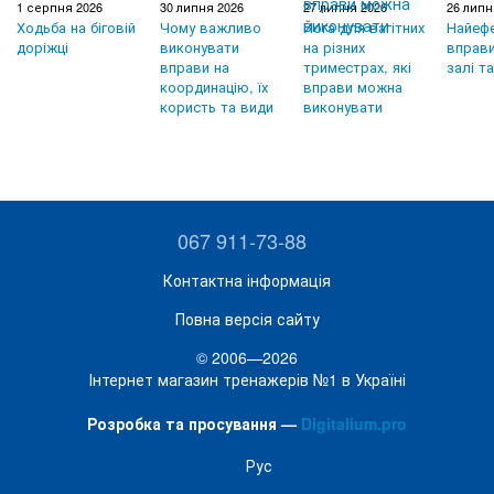
1 серпня 2026
30 липня 2026
27 липня 2026
26 липн
Ходьба на біговій
Чому важливо
Йога для вагітних
Найефе
доріжці
виконувати
на різних
вправи
вправи на
триместрах, які
залі т
координацію, їх
вправи можна
користь та види
виконувати
067 911-73-88
Контактна інформація
Повна версія сайту
© 2006—2026
Інтернет магазин тренажерів №1 в Україні
Розробка та просування —
Digitalium.pro
Рус