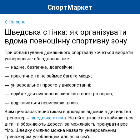
СпортМаркет
Головна
Шведська стінка: як організувати
вдома повноцінну спортивну зону
При облаштуванні домашнього спортзалу хочеться вибрати
універсальне обладнання, яке:
надіне, безпечне, довговічне;
практичне та не займає багато місця;
універсальне і просте у використанні;
підійде для виконання широкого спектра вправ;
відрізняється невисокою ціною.
Всім цим характеристикам відповідає відомий з дитинства
тренажер –
шведська стінка
. На ній з цікавістю займаються
діти і її обожнюють дорослі за можливість тренувати все
тіло. Шведку сміливо можна назвати універсальним
тренажером-улюбленцем для всієї сім'ї.