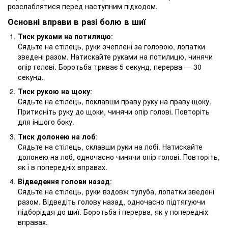
розслаблятися перед наступним підходом.
Основні вправи в разі болю в шиї
Тиск руками на потилицю
:
Сядьте на стілець, руки зчеплені за головою, лопатки
зведені разом. Натискайте руками на потилицю, чинячи
опір голові. Боротьба триває 5 секунд, перерва — 30
секунд.
Тиск рукою на щоку
:
Сядьте на стілець, поклавши праву руку на праву щоку.
Притисніть руку до щоки, чинячи опір голові. Повторіть
для іншого боку.
Тиск долонею на лоб
:
Сядьте на стілець, склавши руки на лобі. Натискайте
долонею на лоб, одночасно чинячи опір голові. Повторіть,
як і в попередніх вправах.
Відведення голови назад
:
Сядьте на стілець, руки вздовж тулуба, лопатки зведені
разом. Відведіть голову назад, одночасно підтягуючи
підборіддя до шиї. Боротьба і перерва, як у попередніх
вправах.