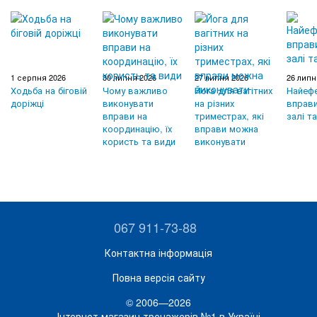
1 серпня 2026
30 липня 2026
27 липня 2026
26 липн
Ходьба на біговій
Чому важливо
Йога для вагітних
Найефе
доріжці
виконувати
на різних
вправи
вправи на
триместрах, які
залі т
координацію, їх
вправи можна
користь та види
виконувати
067 911-73-88
Контактна інформація
Повна версія сайту
© 2006—2026
Інтернет магазин тренажерів №1 в Україні