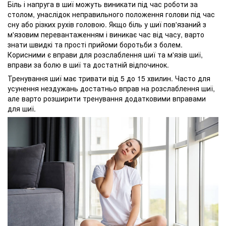
Біль і напруга в шиї можуть виникати під час роботи за
столом, унаслідок неправильного положення голови під час
сну або різких рухів головою. Якщо біль у шиї пов'язаний з
м'язовим перевантаженням і виникає час від часу, варто
знати швидкі та прості прийоми боротьби з болем.
Корисними є вправи для розслаблення шиї та м'язів шиї,
вправи за болю в шиї та достатній відпочинок.
Тренування шиї має тривати від 5 до 15 хвилин. Часто для
усунення нездужань достатньо вправ на розслаблення шиї,
але варто розширити тренування додатковими вправами
для шиї.