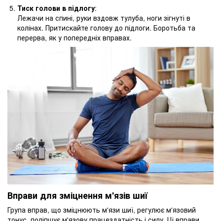
Тиск голови в підлогу
:
Лежачи на спині, руки вздовж тулуба, ноги зігнуті в
колінах. Притискайте голову до підлоги. Боротьба та
перерва, як у попередніх вправах.
Вправи для зміцнення м'язів шиї
Група вправ, що зміцнюють м'язи шиї, регулює м'язовий
тонус, поліпшує м'язову працездатність і силу. Ці вправи