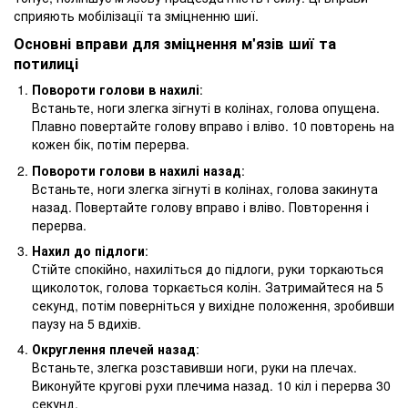
сприяють мобілізації та зміцненню шиї.
Основні вправи для зміцнення м'язів шиї та
потилиці
Повороти голови в нахилі
:
Встаньте, ноги злегка зігнуті в колінах, голова опущена.
Плавно повертайте голову вправо і вліво. 10 повторень на
кожен бік, потім перерва.
Повороти голови в нахилі назад
:
Встаньте, ноги злегка зігнуті в колінах, голова закинута
назад. Повертайте голову вправо і вліво. Повторення і
перерва.
Нахил до підлоги
:
Стійте спокійно, нахиліться до підлоги, руки торкаються
щиколоток, голова торкається колін. Затримайтеся на 5
секунд, потім поверніться у вихідне положення, зробивши
паузу на 5 вдихів.
Округлення плечей назад
:
Встаньте, злегка розставивши ноги, руки на плечах.
Виконуйте кругові рухи плечима назад. 10 кіл і перерва 30
секунд.