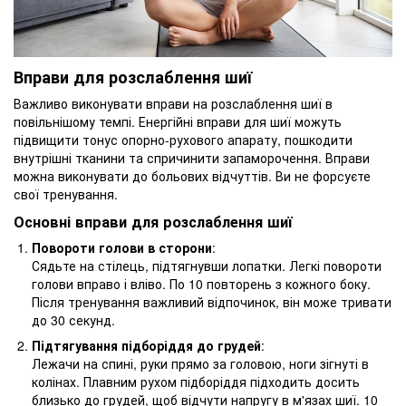
Вправи для розслаблення шиї
Важливо виконувати вправи на розслаблення шиї в
повільнішому темпі. Енергійні вправи для шиї можуть
підвищити тонус опорно-рухового апарату, пошкодити
внутрішні тканини та спричинити запаморочення. Вправи
можна виконувати до больових відчуттів. Ви не форсуєте
свої тренування.
Основні вправи для розслаблення шиї
Повороти голови в сторони
:
Сядьте на стілець, підтягнувши лопатки. Легкі повороти
голови вправо і вліво. По 10 повторень з кожного боку.
Після тренування важливий відпочинок, він може тривати
до 30 секунд.
Підтягування підборіддя до грудей
:
Лежачи на спині, руки прямо за головою, ноги зігнуті в
колінах. Плавним рухом підборіддя підходить досить
близько до грудей, щоб відчути напругу в м'язах шиї. 10