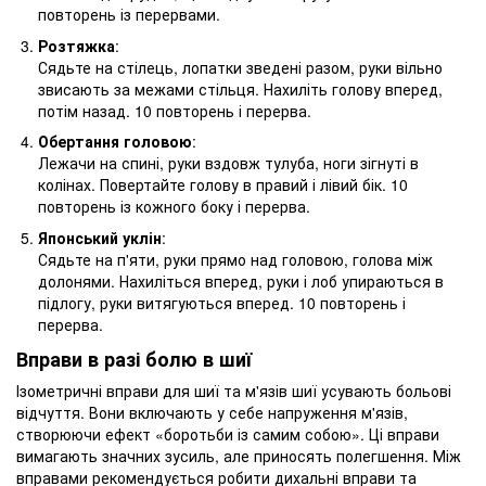
повторень із перервами.
Розтяжка
:
Сядьте на стілець, лопатки зведені разом, руки вільно
звисають за межами стільця. Нахиліть голову вперед,
потім назад. 10 повторень і перерва.
Обертання головою
:
Лежачи на спині, руки вздовж тулуба, ноги зігнуті в
колінах. Повертайте голову в правий і лівий бік. 10
повторень із кожного боку і перерва.
Японський уклін
:
Сядьте на п'яти, руки прямо над головою, голова між
долонями. Нахиліться вперед, руки і лоб упираються в
підлогу, руки витягуються вперед. 10 повторень і
перерва.
Вправи в разі болю в шиї
Ізометричні вправи для шиї та м'язів шиї усувають больові
відчуття. Вони включають у себе напруження м'язів,
створюючи ефект «боротьби із самим собою». Ці вправи
вимагають значних зусиль, але приносять полегшення. Між
вправами рекомендується робити дихальні вправи та