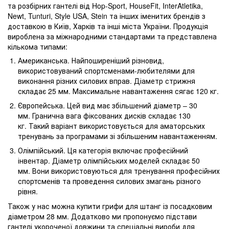
та розбірних гантелі від Hop-Sport, HouseFit, InterAtletika,
Newt, Tunturi, Style USA, Stein та інших іменитих брендів з
доставкою в Київ, Харків та інші міста України. Продукція
вироблена за міжнародними стандартами та представлена ​​
кількома типами:
Американська. Найпоширеніший різновид,
використовуваний спортсменами-любителями для
виконання різних силових вправ. Діаметр стрижня
складає 25 мм. Максимальне навантаження сягає 120 кг.
Європейська. Цей вид має збільшений діаметр – 30
мм. Гранична вага фіксованих дисків складає 130
кг. Такий варіант використовується для аматорських
тренувань за програмами зі збільшеним навантаженням.
Олімпійський. Ця категорія включає професійний
інвентар. Діаметр олімпійських моделей складає 50
мм. Вони використовуються для тренування професійних
спортсменів та проведення силових змагань різного
рівня.
Також у нас можна купити грифи для штанг із посадковим
діаметром 28 мм. Додатково ми пропонуємо підстави
гантелі укороченої довжини та спеціальні вироби для