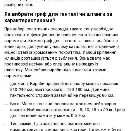
розбірних гирь.
Як вибрати гриф для гантелі чи штанги за
характеристиками?
При виборі спортивних снарядів такого типу необхідно
враховувати функціональне призначення та інші важливі
параметри. Кожен гриф для гантелі та іншого розбірного
інвентарю, доступний у нашому каталозі, виготовлений із
міцної сталі із хромованим покриттям. У місці кріплення
млинців розташовується різьблення. Зона хвата має
протиковзкі насічки або спеціальну накладку із
пластику. Між собою вироби відрізняються такими
параметрами:
довжина. Вироби професійного класу мають показник
210-240 см, аматорського – 120-180 см. Довжина
гантельного стрижня зазвичай не перевищує 60 см.
Вага. Маса штангової основи варіюється неймовірно
широко. Найпоширеніші варіанти – 5, 10, 15 та 20 кг. Гриф
для гантелей важить у межах 0,5-9 кг.
Тип замків. Для закріплення змінних млинців
використовують спеціальні фіксатори. Це можуть бути