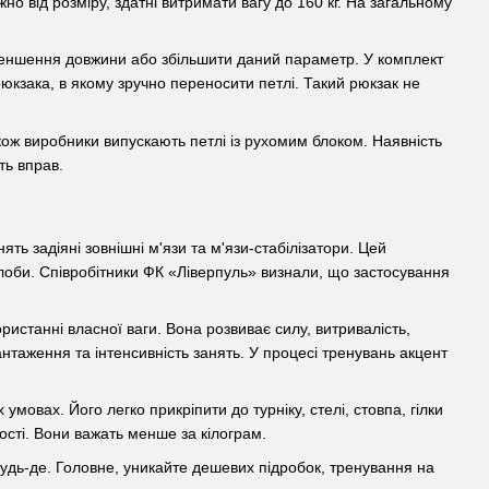
 від розміру, здатні витримати вагу до 160 кг. На загальному
зменшення довжини або збільшити даний параметр. У комплект
юкзака, в якому зручно переносити петлі. Такий рюкзак не
кож виробники випускають петлі із рухомим блоком. Наявність
ть вправ.
ять задіяні зовнішні м'язи та м'язи-стабілізатори. Цей
глоби. Співробітники ФК «Ліверпуль» визнали, що застосування
истанні власної ваги. Вона розвиває силу, витривалість,
антаження та інтенсивність занять. У процесі тренувань акцент
мовах. Його легко прикріпити до турніку, стелі, стовпа, гілки
ості. Вони важать менше за кілограм.
удь-де. Головне, уникайте дешевих підробок, тренування на