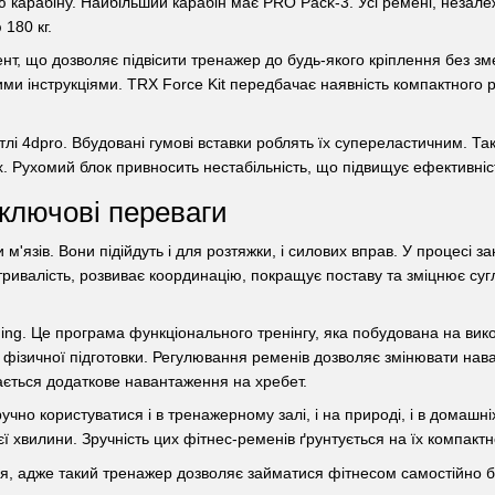
арабіну. Найбільший карабін має PRO Pack-3. Усі ремені, незалежно
 180 кг.
нт, що дозволяє підвісити тренажер до будь-якого кріплення без 
ми інструкціями. TRX Force Kit передбачає наявність компактного р
тлі 4dpro. Вбудовані гумові вставки роблять їх супереластичним. Та
х. Рухомий блок привносить нестабільність, що підвищує ефективніс
ключові переваги
язів. Вони підійдуть і для розтяжки, і силових вправ. У процесі зан
тривалість, розвиває координацію, покращує поставу та зміцнює су
g. Це програма функціонального тренінгу, яка побудована на викор
ї фізичної підготовки. Регулювання ременів дозволяє змінювати нав
чається додаткове навантаження на хребет.
но користуватися і в тренажерному залі, і на природі, і в домашніх у
 хвилини. Зручність цих фітнес-ременів ґрунтується на їх компактн
ння, адже такий тренажер дозволяє займатися фітнесом самостійно б