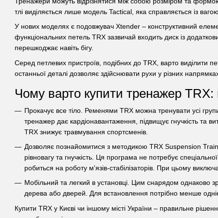
Тренажери можуть відрізнятися між собою розміром та формою к
тлі виділяється лише модель Tactical, яка справляється із вагою
У нових моделях є подовжувач Xtender – конструктивний елеме
функціональних петель TRX зазвичай входить диск із додаткови
перешкоджає навіть бігу.
Серед петлевих пристроїв, подібних до TRX, варто виділити пе
останньої деталі дозволяє здійснювати рухи у різних напрямка
Чому варто купити тренажер TRX: 
Прокачує все тіло. Ременями TRX можна тренувати усі групи м'
тренажер дає кардіонавантаження, підвищує гнучкість та ви
TRX знижує травмування спортсменів.
Дозволяє познайомитися з методикою TRX Suspension Trainin
рівновагу та гнучкість. Ця програма не потребує спеціально
робиться на роботу м'язів-стабілізаторів. При цьому виклю
Мобільний та легкий в установці. Цим снарядом однаково зруч
дерева або дверей. Для встановлення потрібно менше однієї
Купити TRX у Києві чи іншому місті України – правильне ріше