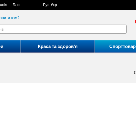
ація
Блог
Рус
Укр
онити вам?
ри
Краса та здоров'я
Спорттовар