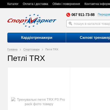
Каталог
Оплата і доставка
Обмін і повернення
Контактна інформ
067 911-73-88
Передзв
Кардіотренажери
Силові тренаже
Головна
Спорттовари
Петлі TRX
Петлі TRX