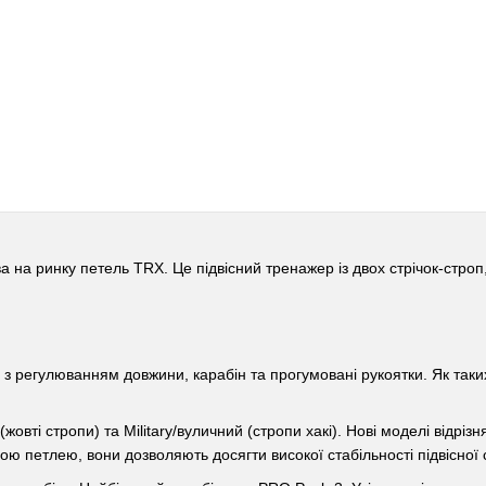
ва на ринку петель TRX. Це підвісний тренажер із двох стрічок-строп
 з регулюванням довжини, карабін та прогумовані рукоятки. Як таки
вті стропи) та Military/вуличний (стропи хакі). Нові моделі відрізня
чою петлею, вони дозволяють досягти високої стабільності підвісної