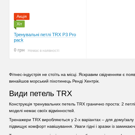
Акція
Хіт
Тренувальні петлі TRX P3 Pro
pack
0 грн
Немає в наявності
Фітнес-індустрія не стоїть на місці. Яскравим свідченням є поя
винайшов морський піхотинець Ренді Хентрік.
Види петель TRX
Конструкція тренувальних петель TRX гранично проста: 2 петлі
моделі немає своїх відмінностей.
Тренажери TRX виробляються у 2-х варіантах – для дому/залу (жо
підвищує комфорт навішування. Уваги гідні і зразки із замикаю