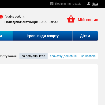
Порівняння товарів
Вхід
0
Графік роботи:
Мій кошик
0
Понеділок-п'ятниця:
10:00–19:00
и
Ігрові види спорту
Дітям
Сортування:
за популярністю
спочатку дешевше
за назвою