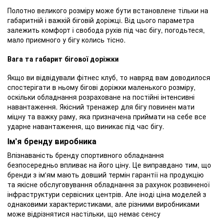
Полотно великого розміру може бути встановлене тільки на
габаритній і важкій біговій доріжці. Від цього параметра
залежить комфорт і свобода рухів під час бігу, погодьтеся,
мало приємного у бігу колись тісно.
Вага та габарит бігової доріжки
Якщо ви відвідували фітнес клуб, то навряд вам доводилося
спостерігати в ньому бігові доріжки маленького розміру,
оскільки обладнання розраховане на постійні інтенсивні
навантаження. Якісний тренажер для бігу повинен мати
міцну та важку раму, яка призначена приймати на себе все
ударне навантаження, що виникає під час бігу.
Ім'я бренду виробника
Впізнаваність бренду спортивного обладнання
безпосередньо впливає на його ціну. Це виправдано тим, що
бренди з ім'ям мають довший термін гарантії на продукцію
та якісне обслуговування обладнання за рахунок розвиненої
інфраструктури сервісних центрів. Але іноді ціна моделей з
однаковими характеристиками, але різними виробниками
може відрізнятися настільки, що немає сенсу