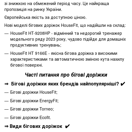
зі знижкою на обмежений період часу. Це найкраща
пропозиція на ринку України.
Європейська якість за доступною ціною.
Нові моделі бігових доріжок HouseFit, що надійшли на склад:
HouseFit HT-9208HP - відмінний та недорогий тренажер
модельного ряду 2023 року, чудово підійде для домашніх
продуктивних тренувань;
HouseFit HT 9166E - якісна бігова доріжка з високими
характеристиками та автоматичною зміною кута нахилу
бігової поверхні.
Часті питання про бігові доріжки
⇒ Бігові доріжки яких брендів найпопулярніші? ✔️
Бігові доріжки HouseFit;
Бігові доріжки EnergyFit;
Бігові доріжки Torneo;
Бігові доріжки Ecofit.
⇒ Види бігових доріжок ✔️