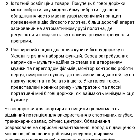
Істотний розбіг ціни товари. Покупець бігової доріжки
може вибрати, яку модель йому вибрати - дешеве
обладнання часто має на увазі механічний принцип
приведення в дію бігового полотна, більш дорогий апарат
заснований на автоматичному русі полотна, де
регулюється швидкість, кут нахилу, розумні тренувальні
програми.
Розширений опціон дозволяє купити бігову доріжку в
Україні із різним набором функцій. Серед затребуваних
напрямків – мультимедійна система з відтворенням
музики та переглядом фільмів, монітор контролю роботи
серця, вимірювач пульсу, датчик зміни швидкостей, кутів
нахилу полотна та багато іншого. У каталозі також
представлені новинки ринку - ультратонкі та плоскі
портативні міні бігові доріжки, які займають мінімум місця
будинку.
Бігові доріжки для квартири за вищими цінами мають
відмінний потенціал для використання в спортивних клубах,
тренажерних залах, фітнес центрах. Обладнання
розраховане на серйозні навантаження, володіє підвищеною
міцністю, збільшеним робочим ресурсом, широким
діапазоном швидкостей, покращеною амортизацією