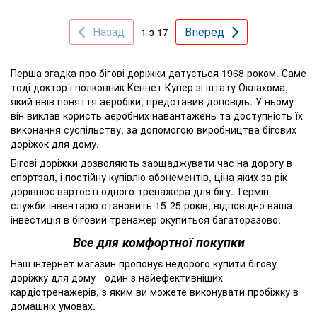
Назад
Вперед
1 з 17
Перша згадка про бігові доріжки датується 1968 роком. Саме
тоді доктор і полковник Кеннет Купер зі штату Оклахома,
який ввів поняття аеробіки, представив доповідь. У ньому
він виклав користь аеробних навантажень та доступність їх
виконання суспільству, за допомогою виробництва бігових
доріжок для дому.
Бігові доріжки дозволяють заощаджувати час на дорогу в
спортзал, і постійну купівлю абонементів, ціна яких за рік
дорівнює вартості одного тренажера для бігу. Термін
служби інвентарю становить 15-25 років, відповідно ваша
інвестиція в біговий тренажер окупиться багаторазово.
Все для комфортної покупки
Наш інтернет магазин пропонує недорого купити бігову
доріжку для дому - один з найефективніших
кардіотренажерів, з яким ви можете виконувати пробіжку в
домашніх умовах.