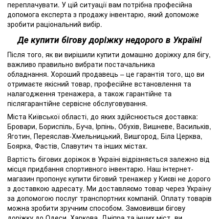
переплачувати. У цій ситуації вам потрібна професійна
допомога експерта з продажу інвентарю, який допоможе
зробити раціональний вибір.
Де купити бігову доріжку недорого в Україні
Після того, як ви вирішили купити домашню доріжку для бігу,
важливо правильно вибрати постачальника
обладнання. Хороший продавець – це гарантія того, що ви
отримаєте якісний товар, професійне встановлення та
налагодження тренажера, а також гарантійне та
післягарантійне сервісне обслуговування.
Міста Київської області, до яких здійснюється доставка:
Бровари, Бориспіль, Буча, Ірпінь, Обухів, Вишневе, Васильків,
Яготин, Переяслав-Хмельницький, Вишгород, Біла Церква,
Боярка, Фастів, Славутич та інших містах.
Вартість бігових доріжок в Україні відрізняється залежно від
місця придбання спортивного інвентарю. Наш інтернет-
магазин пропонує купити біговий тренажер у Києві не дорого
з доставкою адресату. Ми доставляємо товар через Україну
за допомогою послуг транспортних компаній. Оплату товарів
можна зробити зручним способом. Замовивши бігову
доріжку до Одеси, Харкова, Дніпра та інших міст, ви