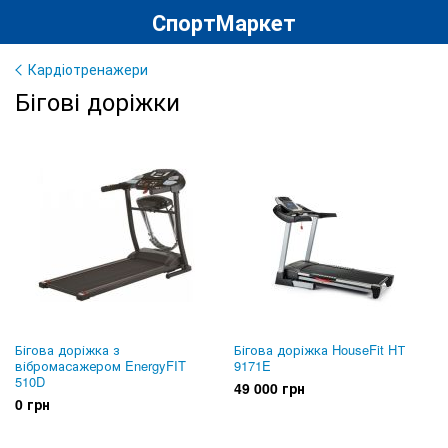
СпортМаркет
Кардіотренажери
Бігові доріжки
Бігова доріжка з
Бігова доріжка HouseFit HТ
вібромасажером EnergyFIT
9171E
510D
49 000 грн
0 грн