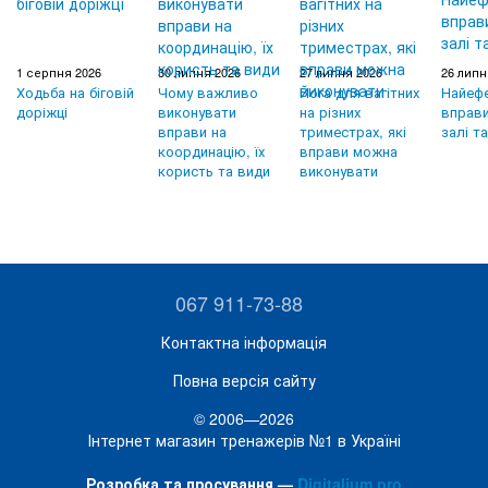
1 серпня 2026
30 липня 2026
27 липня 2026
26 липн
Ходьба на біговій
Чому важливо
Йога для вагітних
Найефе
доріжці
виконувати
на різних
вправи
вправи на
триместрах, які
залі т
координацію, їх
вправи можна
користь та види
виконувати
067 911-73-88
Контактна інформація
Повна версія сайту
© 2006—2026
Інтернет магазин тренажерів №1 в Україні
Розробка та просування —
Digitalium.pro