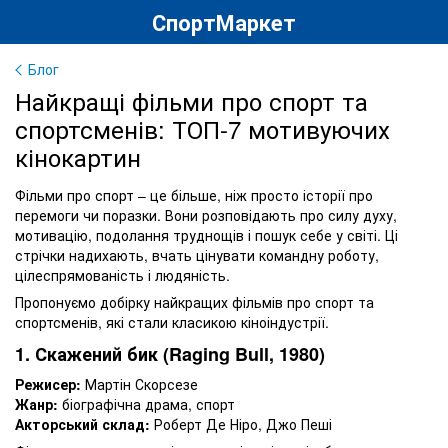
СпортМаркет
Блог
Найкращі фільми про спорт та
спортсменів: ТОП-7 мотивуючих
кінокартин
Фільми про спорт – це більше, ніж просто історії про
перемоги чи поразки. Вони розповідають про силу духу,
мотивацію, подолання труднощів і пошук себе у світі. Ці
стрічки надихають, вчать цінувати командну роботу,
цілеспрямованість і людяність.
Пропонуємо добірку найкращих фільмів про спорт та
спортсменів, які стали класикою кіноіндустрії.
1. Скажений бик (Raging Bull, 1980)
Режисер:
Мартін Скорсезе
Жанр:
біографічна драма, спорт
Акторський склад:
Роберт Де Ніро, Джо Пеші