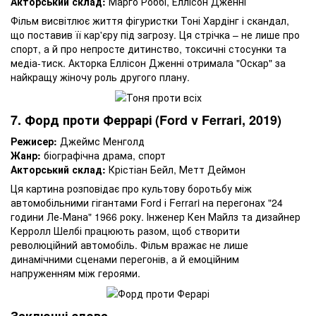
Акторський склад:
Марго Роббі, Еллісон Дженні
Фільм висвітлює життя фігуристки Тоні Хардінг і скандал,
що поставив її кар'єру під загрозу. Ця стрічка – не лише про
спорт, а й про непросте дитинство, токсичні стосунки та
медіа-тиск. Акторка Еллісон Дженні отримала "Оскар" за
найкращу жіночу роль другого плану.
7. Форд проти Феррарі (Ford v Ferrari, 2019)
Режисер:
Джеймс Менголд
Жанр:
біографічна драма, спорт
Акторський склад:
Крістіан Бейл, Метт Деймон
Ця картина розповідає про культову боротьбу між
автомобільними гігантами Ford і Ferrari на перегонах "24
години Ле-Мана" 1966 року. Інженер Кен Майлз та дизайнер
Керролл Шелбі працюють разом, щоб створити
революційний автомобіль. Фільм вражає не лише
динамічними сценами перегонів, а й емоційним
напруженням між героями.