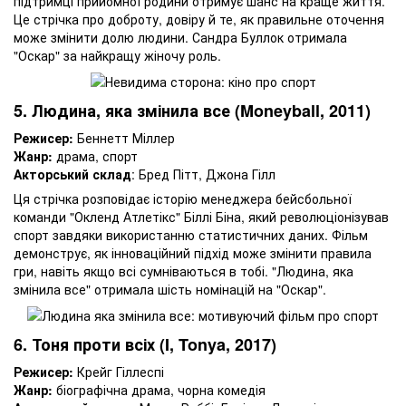
підтримці прийомної родини отримує шанс на краще життя.
Це стрічка про доброту, довіру й те, як правильне оточення
може змінити долю людини. Сандра Буллок отримала
"Оскар" за найкращу жіночу роль.
5. Людина, яка змінила все (Moneyball, 2011)
Режисер:
Беннетт Міллер
Жанр:
драма, спорт
Акторський склад
: Бред Пітт, Джона Гілл
Ця стрічка розповідає історію менеджера бейсбольної
команди "Окленд Атлетікс" Біллі Біна, який революціонізував
спорт завдяки використанню статистичних даних. Фільм
демонструє, як інноваційний підхід може змінити правила
гри, навіть якщо всі сумніваються в тобі. "Людина, яка
змінила все" отримала шість номінацій на "Оскар".
6. Тоня проти всіх (I, Tonya, 2017)
Режисер:
Крейг Гіллеспі
Жанр:
біографічна драма, чорна комедія