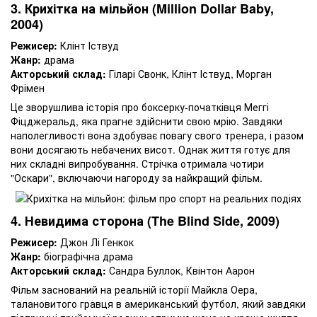
3. Крихітка на мільйон (Million Dollar Baby,
2004)
Режисер:
Клінт Іствуд
Жанр:
драма
Акторський склад:
Гіларі Свонк, Клінт Іствуд, Морган
Фрімен
Це зворушлива історія про боксерку-початківця Меггі
Фіцджеральд, яка прагне здійснити свою мрію. Завдяки
наполегливості вона здобуває повагу свого тренера, і разом
вони досягають небачених висот. Однак життя готує для
них складні випробування. Стрічка отримала чотири
"Оскари", включаючи нагороду за найкращий фільм.
4. Невидима сторона (The Blind Side, 2009)
Режисер:
Джон Лі Генкок
Жанр:
біографічна драма
Акторський склад:
Сандра Буллок, Квінтон Аарон
Фільм заснований на реальній історії Майкла Оера,
талановитого гравця в американський футбол, який завдяки