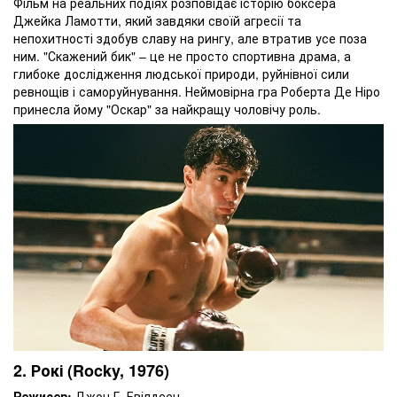
Фільм на реальних подіях розповідає історію боксера
Джейка Ламотти, який завдяки своїй агресії та
непохитності здобув славу на рингу, але втратив усе поза
ним. "Скажений бик" – це не просто спортивна драма, а
глибоке дослідження людської природи, руйнівної сили
ревнощів і саморуйнування. Неймовірна гра Роберта Де Ніро
принесла йому "Оскар" за найкращу чоловічу роль.
2. Рокі (Rocky, 1976)
Режисер:
Джон Г. Евілдсен