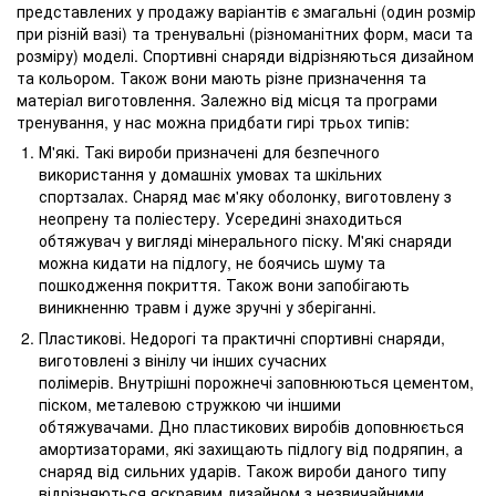
представлених у продажу варіантів є змагальні (один розмір
при різній вазі) та тренувальні (різноманітних форм, маси та
розміру) моделі. Спортивні снаряди відрізняються дизайном
та кольором. Також вони мають різне призначення та
матеріал виготовлення. Залежно від місця та програми
тренування, у нас можна придбати гирі трьох типів:
М'які. Такі вироби призначені для безпечного
використання у домашніх умовах та шкільних
спортзалах. Снаряд має м'яку оболонку, виготовлену з
неопрену та поліестеру. Усередині знаходиться
обтяжувач у вигляді мінерального піску. М'які снаряди
можна кидати на підлогу, не боячись шуму та
пошкодження покриття. Також вони запобігають
виникненню травм і дуже зручні у зберіганні.
Пластикові. Недорогі та практичні спортивні снаряди,
виготовлені з вінілу чи інших сучасних
полімерів. Внутрішні порожнечі заповнюються цементом,
піском, металевою стружкою чи іншими
обтяжувачами. Дно пластикових виробів доповнюється
амортизаторами, які захищають підлогу від подряпин, а
снаряд від сильних ударів. Також вироби даного типу
відрізняються яскравим дизайном з незвичайними