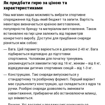
Як придбати гирю за ціною та
характеристиками
Наш магазин надає можливість вибрати спортивне
спорядження під будь-який бюджет та запити. Вартість
інвентарю визначається країною виготовлення,
популярністю бренду та матеріалом виготовлення. Також
встановлені на гирі ціни залежить від параметрів
конкретного виробу. Доступні для придбання снаряди
різняться між собою:
Вага. Цей параметр варіюється в діапазоні 2-40 кг. Вага
підбирається відповідно до підготовки
спортсмена. Чоловікам для початку тренувань
рекомендується замовити гирі від 16 кг, жінкам – від 6 кг,
відвідувачам дитячих спортивних секцій – від 1-3 кг.
Конструкцією. Такі снаряди випускаються у
стандартному та розбірному форматі. Перший варіант
має суцільнолиту конструкцію, що складається з ядра та
ручки. Розбірні снаряди дозволяють змінювати
навантаження, прибираючи або встановлюючи млинці,
що знімаються.
Ручкою. Усі доступні у продажу гирі оснащуються