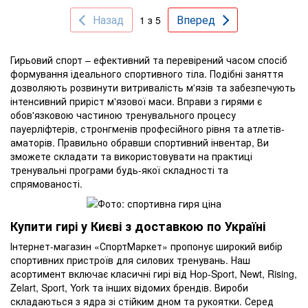
Назад
Вперед
1 з 5
Гирьовий спорт – ефективний та перевірений часом спосіб
формування ідеального спортивного тіла. Подібні заняття
дозволяють розвинути витривалість м'язів та забезпечують
інтенсивний приріст м'язової маси. Вправи з гирями є
обов'язковою частиною тренувального процесу
пауерліфтерів, стронгменів професійного рівня та атлетів-
аматорів. Правильно обравши спортивний інвентар, Ви
зможете складати та використовувати на практиці
тренувальні програми будь-якої складності та
спрямованості.
Купити гирі у Києві з доставкою по Україні
Інтернет-магазин «СпортМаркет» пропонує широкий вибір
спортивних пристроїв для силових тренувань. Наш
асортимент включає класичні гирі від Hop-Sport, Newt, Rising,
Zelart, Sport, York та інших відомих брендів. Вироби
складаються з ядра зі стійким дном та рукоятки. Серед