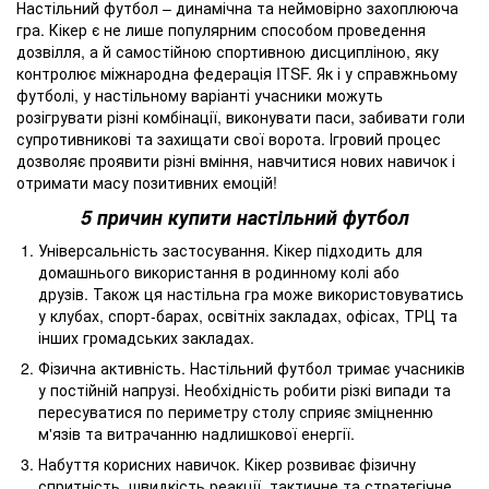
Настільний футбол – динамічна та неймовірно захоплююча
гра. Кікер є не лише популярним способом проведення
дозвілля, а й самостійною спортивною дисципліною, яку
контролює міжнародна федерація ITSF. Як і у справжньому
футболі, у настільному варіанті учасники можуть
розігрувати різні комбінації, виконувати паси, забивати голи
супротивникові та захищати свої ворота. Ігровий процес
дозволяє проявити різні вміння, навчитися нових навичок і
отримати масу позитивних емоцій!
5 причин купити настільний футбол
Універсальність застосування. Кікер підходить для
домашнього використання в родинному колі або
друзів. Також ця настільна гра може використовуватись
у клубах, спорт-барах, освітніх закладах, офісах, ТРЦ та
інших громадських закладах.
Фізична активність. Настільний футбол тримає учасників
у постійній напрузі. Необхідність робити різкі випади та
пересуватися по периметру столу сприяє зміцненню
м'язів та витрачанню надлишкової енергії.
Набуття корисних навичок. Кікер розвиває фізичну
спритність, швидкість реакції, тактичне та стратегічне