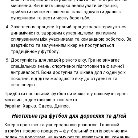
мислення. Він вчить швидко аналізувати ситуацію,
приймати виважені рішення, налагоджувати діалог із
суперником та вести чесну боротьбу.
Захоплення процесу. Ігровий процес характеризується
динамічністю, здоровим суперництвом, активним
спілкуванням між учасниками та командною роботою. За
азартністю та залученням кікер не поступається
традиційному футболу.
Доступність для людей різного віку. Гра не вимагає
спеціальних знань, спортивної підготовки та фізичної
витривалості. Вона доступна та цікава для людей усіх
поколінь: від дітей молодшого віку до студентів та
пенсіонерів.
Придбати настільний футбол ви можете у нашому інтернет-
магазині, з доставкою в такі міста
України: Харків, Одеса, Дніпро.
Настільна гра футбол для дорослих та дітей
Кікер є простою та універсальною розвагою. Головний
атрибут ігрового процесу – футбольний стіл із розміченим
полем та воротами, на якому розташовуються дві команди