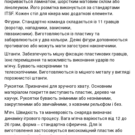
покривається ламінатом, шорстким матовим склом або
лінолеумом. Його розмітка виконується за стандартами
ITSF. Кожен стіл для кікера має додаткові елементи.
Фігурки. Стандартно команда складається із 11 гравців
(воротар, нападники, захисники,
півзахисники). Виготовляються із пластику та
забарвлюються у два кольори. Деякі фігури доповнюються
противагою або можуть мати загострені наконечники.
Штанги. Забезпечують міцну фіксацію пластикових гравців,
їхнє переміщення та можливість виконання ударів по
м'ячу. Бувають наскрізними та
телескопічними. Виготовляються із міцного металу у вигляді
порожнистої штанги.
Рукоятки. Призначені для зручного хвату. Основним
матеріалом покриття виступають пластик, дерево чи
каучук. Рукоятки бувають знімними або незнімними,
закругленими або звичайними, з ковзним рельєфом і без.
М'яч. Швидкість та маневровість снаряда визначає
динаміку ігрового процесу. Вага м'яча варіюється від 12 до
26 грам, форма – стандартна сферична. Для їх
виготовлення застосовується високоміцний пластик або