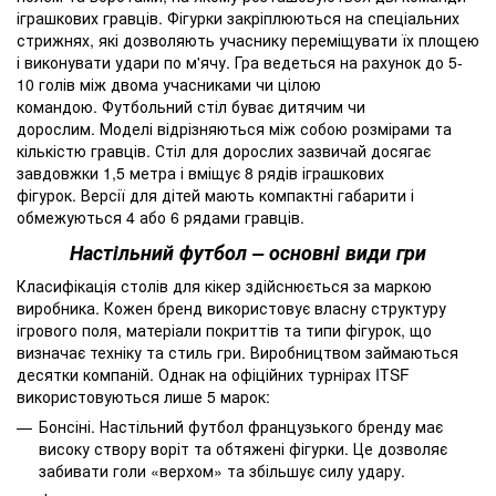
іграшкових гравців. Фігурки закріплюються на спеціальних
стрижнях, які дозволяють учаснику переміщувати їх площею
і виконувати удари по м'ячу. Гра ведеться на рахунок до 5-
10 голів між двома учасниками чи цілою
командою. Футбольний стіл буває дитячим чи
дорослим. Моделі відрізняються між собою розмірами та
кількістю гравців. Стіл для дорослих зазвичай досягає
завдовжки 1,5 метра і вміщує 8 рядів іграшкових
фігурок. Версії для дітей мають компактні габарити і
обмежуються 4 або 6 рядами гравців.
Настільний футбол – основні види гри
Класифікація столів для кікер здійснюється за маркою
виробника. Кожен бренд використовує власну структуру
ігрового поля, матеріали покриттів та типи фігурок, що
визначає техніку та стиль гри. Виробництвом займаються
десятки компаній. Однак на офіційних турнірах ITSF
використовуються лише 5 марок:
Бонсіні. Настільний футбол французького бренду має
високу створу воріт та обтяжені фігурки. Це дозволяє
забивати голи «верхом» та збільшує силу удару.