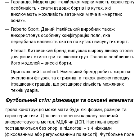
Ґарландо. Моделі цієї італійської марки мають характерну
особливість - скати вздовж бортів і в кутах, які
виключають можливість затримки м'яча в «мертвих
зонах».
Roberto Sport. Даний італійський виробник також
використовує особливу конфігурацію поля, яка
передбачає наявність скатів по кутах і висунутих воріт.
Fireball. Китайський бренд випускає широку лінійку столів
для різних стилів гри та вікових груп. Головна особливість
його моделей – високі борти.
Оригінальний Leonhart. Німецький бренд робить жорстке
зчеплення фігурок та стрижнів, а також високу посадку
іграшкових гравців, що розширює кількість можливих
технік ударів.
Футбольний стіл: різновиди та основні елементи
Ігрова конструкція може мати будь-які форми, розміри та
характеристики. Для виготовлення каркасу зазвичай
використовують метал, МДФ чи ДСП. Настільні версії
поставляються без опор, а підлогові – з 4 ніжками
(фіксованими або регульованими по висоті). Футбольне поле