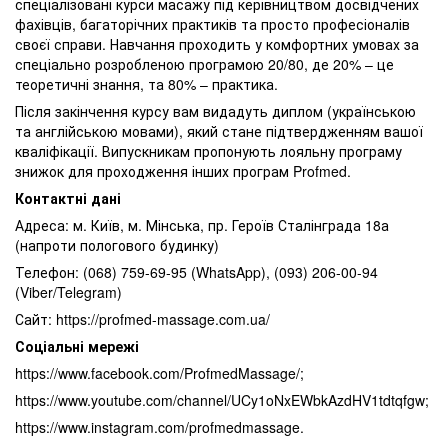
спеціалізовані курси масажу під керівництвом досвідчених
фахівців, багаторічних практиків та просто професіоналів
своєї справи. Навчання проходить у комфортних умовах за
спеціально розробленою програмою 20/80, де 20% – це
теоретичні знання, та 80% – практика.
Після закінчення курсу вам видадуть диплом (українською
та англійською мовами), який стане підтвердженням вашої
кваліфікації. Випускникам пропонують лояльну програму
знижок для проходження інших програм Profmed.
Контактні дані
Адреса: м. Київ, м. Мінська, пр. Героїв Сталінграда 18а
(напроти пологового будинку)
Телефон: (068) 759-69-95 (WhatsApp), (093) 206-00-94
(Viber/Telegram)
Сайт: https://profmed-massage.com.ua/
Соціальні мережі
https://www.facebook.com/ProfmedMassage/;
https://www.youtube.com/channel/UCy1oNxEWbkAzdHV1tdtqfgw;
https://www.instagram.com/profmedmassage.