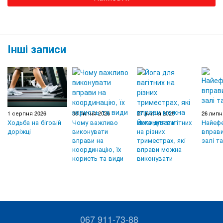
Інші записи
1 серпня 2026
30 липня 2026
27 липня 2026
26 липн
Ходьба на біговій
Чому важливо
Йога для вагітних
Найефе
доріжці
виконувати
на різних
вправи
вправи на
триместрах, які
залі т
координацію, їх
вправи можна
користь та види
виконувати
067 911-73-88