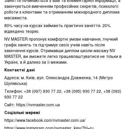
Заняття починаються з азів та елементарної інформації, а
закінчуються вивченням професійних секретів, психології
роботи з клієнтами та отриманням міжнародного диплома
масажиста.
80% часу на курсах займають практичні заняття. 20%
відведено теорію.
NV MASTER пропонує комфортні умови навчання, гнучкий
графік занять та підтримує своїх учнів навіть після
закінчення курсів. Отримавши диплом школи масажу NV
MASTER, ви зможете легко працевлаштуватися не тільки в
Україні, а й далеко за її межами.
Контактні дані
Адреса: м. Київ, вул. Олександра Довженка, 14 (Метро
Шулявська)
Телефон: +38 (097) 930 77 22, +38 (095) 930 77 22, +38 (093)
930 77 22
Сайт: https://nvmaster.com.ua
Соціальні мережі
https://www.facebook.com/nvmaster.com.ua/
https://www.instagram.com/nvmaster_kiev/?hl=ru