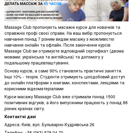
Massage Club пропонують масажні курси для новачків та
справжніх профі своєї справи. На ваш вибір пропонується
навчання понад 7 різним видам масажу з можливістю
навчання онлайн та офлайн. Після закінчення курсів
Massage Club ви отримуєте відповідний сертифікат (двома
мовами: українська та англійська) та допомогу у
подальшому працевлаштуванні.
Основу курсів, а саме 90% становлять практичні заняття.
Інші 10% - теорія. Студенти отримують цілодобовий доступ
до онлайн платформи з книгами, конспектами, лекціями та
корисними відеоматеріалами
Курси масажу Massage Club вже отримали понад 1500
позитивних відгуків, а його випускники працюють у понад 88
різних країнах світу.
Контактні дані
Адреса: Київ, вул. Бульварно-Кудрявська 26
Телефон: +38 (063) 578 04 70