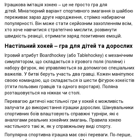
Іграшкова імітація хокею – це не просто гра для
дітей. Мініатюрний варіант спортивного змагання із шайбою
переживає зараз друге народження, стрімко набираючи
популярності. Він може стати серйозним захопленням всім,
хто хоче навчитися стратегічно мислити, розвинути
швидкість реакції, отримати заряд позитивних емоцій.
Настільний хокей – гра для дітей та дорослих
Ігровий атрибут Boardhockey (або Tablehockey) є механічним
симулятором, що складається з ігрового поля (поляни) і
набору фігурок, які управляються за допомогою спеціальних
важелів. У битві беруть участь два гравці. Кожен маніпулює
своєю командою, що складається із шести фігурок-хокеїстів
(п'яти польових гравців та одного воротаря). Поляна
розташовується на ніжках чи столі.
Перевагою дитячої настільної гри у хокей є можливість
залучати до використання іграшки дорослих. Шанувальники
спортивних боїв влаштовують справжні турніри, які є
аналогами реальних хокейних змагань. Правила хокею
настільного такі ж, як у справжньому виді спорту.
Популярна спортивна іграшка має свої переваги. По-перше,