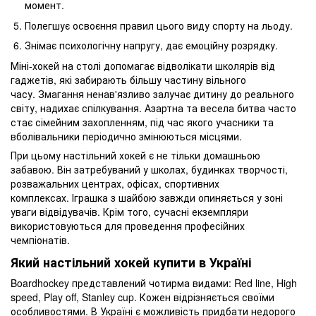
момент.
Полегшує освоєння правил цього виду спорту на льоду.
Знімає психологічну напругу, дає емоційну розрядку.
Міні-хокей на столі допомагає відволікати школярів від
гаджетів, які забирають більшу частину вільного
часу. Змагання ненав'язливо залучає дитину до реального
світу, надихає спілкування. Азартна та весела битва часто
стає сімейним захопленням, під час якого учасники та
вболівальники періодично змінюються місцями.
При цьому настільний хокей є не тільки домашньою
забавою. Він затребуваний у школах, будинках творчості,
розважальних центрах, офісах, спортивних
комплексах. Іграшка з шайбою завжди опиняється у зоні
уваги відвідувачів. Крім того, сучасні екземпляри
використовуються для проведення професійних
чемпіонатів.
Який настільний хокей купити в Україні
Boardhockey представлений чотирма видами: Red line, High
speed, Play off, Stanley cup. Кожен відрізняється своїми
особливостями. В Україні є можливість придбати недорого