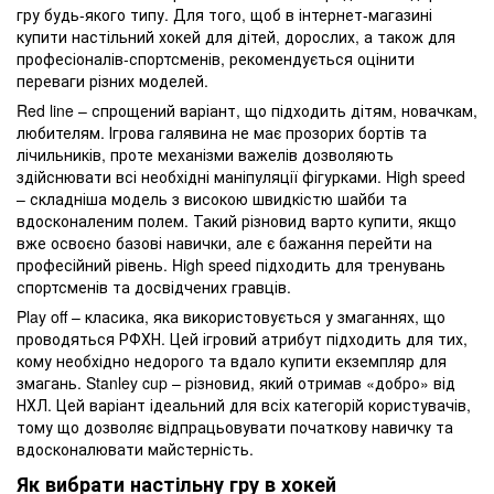
гру будь-якого типу. Для того, щоб в інтернет-магазині
купити настільний хокей для дітей, дорослих, а також для
професіоналів-спортсменів, рекомендується оцінити
переваги різних моделей.
Red line – спрощений варіант, що підходить дітям, новачкам,
любителям. Ігрова галявина не має прозорих бортів та
лічильників, проте механізми важелів дозволяють
здійснювати всі необхідні маніпуляції фігурками. High speed
– складніша модель з високою швидкістю шайби та
вдосконаленим полем. Такий різновид варто купити, якщо
вже освоєно базові навички, але є бажання перейти на
професійний рівень. High speed підходить для тренувань
спортсменів та досвідчених гравців.
Play off – класика, яка використовується у змаганнях, що
проводяться РФХН. Цей ігровий атрибут підходить для тих,
кому необхідно недорого та вдало купити екземпляр для
змагань. Stanley cup – різновид, який отримав «добро» від
НХЛ. Цей варіант ідеальний для всіх категорій користувачів,
тому що дозволяє відпрацьовувати початкову навичку та
вдосконалювати майстерність.
Як вибрати настільну гру в хокей