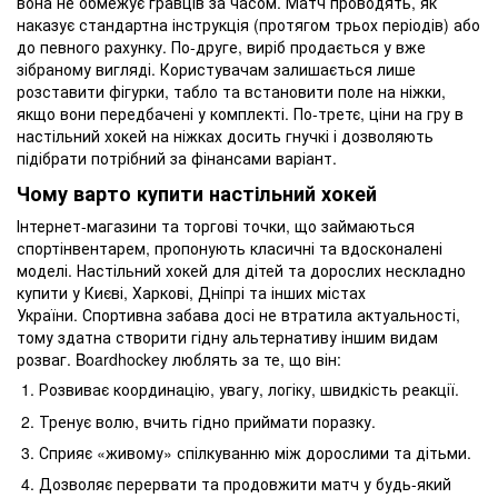
вона не обмежує гравців за часом. Матч проводять, як
наказує стандартна інструкція (протягом трьох періодів) або
до певного рахунку. По-друге, виріб продається у вже
зібраному вигляді. Користувачам залишається лише
розставити фігурки, табло та встановити поле на ніжки,
якщо вони передбачені у комплекті. По-третє, ціни на гру в
настільний хокей на ніжках досить гнучкі і дозволяють
підібрати потрібний за фінансами варіант.
Чому варто купити настільний хокей
Інтернет-магазини та торгові точки, що займаються
спортінвентарем, пропонують класичні та вдосконалені
моделі. Настільний хокей для дітей та дорослих нескладно
купити у Києві, Харкові, Дніпрі та інших містах
України. Спортивна забава досі не втратила актуальності,
тому здатна створити гідну альтернативу іншим видам
розваг. Boardhockey люблять за те, що він:
Розвиває координацію, увагу, логіку, швидкість реакції.
Тренує волю, вчить гідно приймати поразку.
Сприяє «живому» спілкуванню між дорослими та дітьми.
Дозволяє перервати та продовжити матч у будь-який