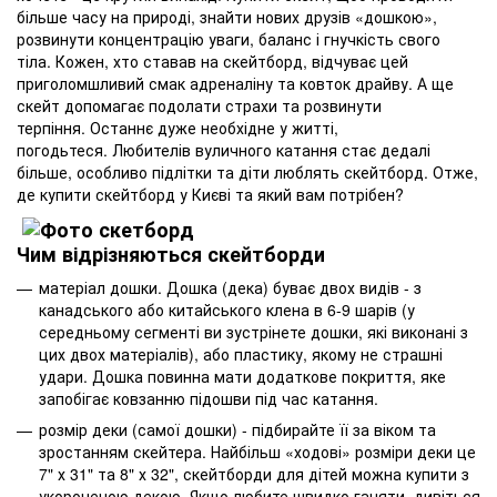
більше часу на природі, знайти нових друзів «дошкою»,
розвинути концентрацію уваги, баланс і гнучкість свого
тіла. Кожен, хто ставав на скейтборд, відчуває цей
приголомшливий смак адреналіну та ковток драйву. А ще
скейт допомагає подолати страхи та розвинути
терпіння. Останнє дуже необхідне у житті,
погодьтеся. Любителів вуличного катання стає дедалі
більше, особливо підлітки та діти люблять скейтборд. Отже,
де купити скейтборд у Києві та який вам потрібен?
Чим відрізняються скейтборди
матеріал дошки. Дошка (дека) буває двох видів - з
канадського або китайського клена в 6-9 шарів (у
середньому сегменті ви зустрінете дошки, які виконані з
цих двох матеріалів), або пластику, якому не страшні
удари. Дошка повинна мати додаткове покриття, яке
запобігає ковзанню підошви під час катання.
розмір деки (самої дошки) - підбирайте її за віком та
зростанням скейтера. Найбільш «ходові» розміри деки це
7" х 31" та 8" х 32", скейтборди для дітей можна купити з
укороченою декою. Якщо любите швидко ганяти, дивіться