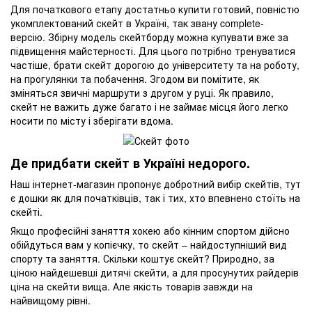
Для початкового етапу достатньо купити готовий, повністю
укомплектований скейт в Україні, так звану complete-
версію. Збірну модель скейтборду можна купувати вже за
підвищення майстерності. Для цього потрібно тренуватися
частіше, брати скейт дорогою до університету та на роботу,
на прогулянки та побачення. Згодом ви помітите, як
зміняться звичні маршрути з другом у руці. Як правило,
скейт не важить дуже багато і не займає місця його легко
носити по місту і зберігати вдома.
Де придбати скейт в Україні недорого.
Наш інтернет-магазин пропонує добротний вибір скейтів, тут
є дошки як для початківців, так і тих, хто впевнено стоїть на
скейті.
Якщо професійні заняття хокею або кінним спортом дійсно
обійдуться вам у копієчку, то скейт – найдоступніший вид
спорту та заняття. Скільки коштує скейт? Природно, за
ціною найдешевші дитячі скейти, а для просунутих райдерів
ціна на скейти вища. Але якість товарів завжди на
найвищому рівні.