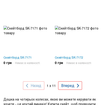
Скейтборд SK-7171
Скейтборд SK-7172
0 грн
0 грн
Немає в наявності
Немає в наявності
Назад
Вперед
1 з 11
Дошка на чотирьох колесах, якою ви можете керувати як
хочете - це крутий винахід! Купити скейт, щоб проводити