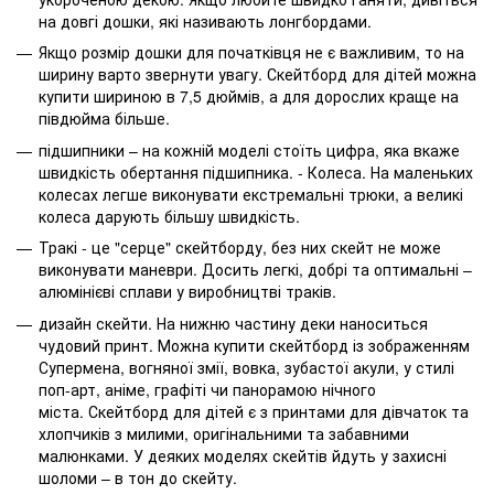
на довгі дошки, які називають лонгбордами.
Якщо розмір дошки для початківця не є важливим, то на
ширину варто звернути увагу. Скейтборд для дітей можна
купити шириною в 7,5 дюймів, а для дорослих краще на
півдюйма більше.
підшипники – на кожній моделі стоїть цифра, яка вкаже
швидкість обертання підшипника. - Колеса. На маленьких
колесах легше виконувати екстремальні трюки, а великі
колеса дарують більшу швидкість.
Тракі - це "серце" скейтборду, без них скейт не може
виконувати маневри. Досить легкі, добрі та оптимальні –
алюмінієві сплави у виробництві траків.
дизайн скейти. На нижню частину деки наноситься
чудовий принт. Можна купити скейтборд із зображенням
Супермена, вогняної змії, вовка, зубастої акули, у стилі
поп-арт, аніме, графіті чи панорамою нічного
міста. Скейтборд для дітей є з принтами для дівчаток та
хлопчиків з милими, оригінальними та забавними
малюнками. У деяких моделях скейтів йдуть у захисні
шоломи – в тон до скейту.