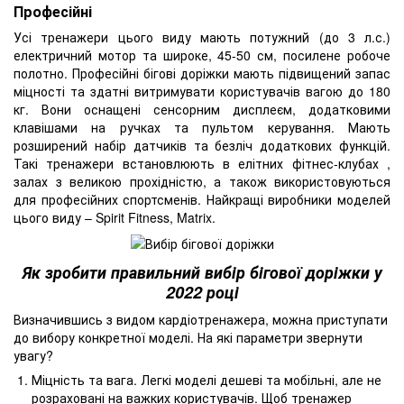
Професійні
Усі тренажери цього виду мають потужний (до 3 л.с.)
електричний мотор та широке, 45-50 см, посилене робоче
полотно. Професійні бігові доріжки мають підвищений запас
міцності та здатні витримувати користувачів вагою до 180
кг. Вони оснащені сенсорним дисплеєм, додатковими
клавішами на ручках та пультом керування. Мають
розширений набір датчиків та безліч додаткових функцій.
Такі тренажери встановлюють в елітних фітнес-клубах ,
залах з великою прохідністю, а також використовуються
для професійних спортсменів. Найкращі виробники моделей
цього виду – Spirit Fitness, Matrix.
Як зробити правильний вибір бігової доріжки у
2022 році
Визначившись з видом кардіотренажера, можна приступати
до вибору конкретної моделі. На які параметри звернути
увагу?
Міцність та вага. Легкі моделі дешеві та мобільні, але не
розраховані на важких користувачів. Щоб тренажер