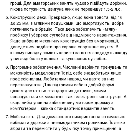
гроші. Для аматорських занять чудово підійдуть доріжки,
пікова потужність двигуна яких не перевищує 1,5-2 л.с.
Конструкцію деки. Прекрасно, якщо вона товста, від 16
до 25 мм, з м'якими подушками, що амортизують, добре
поглинають вібрацію. Така дека забезпечить «м'яку»
пробіжку і убереже суглоби від надмірного навантаження.
Якщо вибрано механічну конструкцію без амортизації,
доведеться подбати про хороше спортивне взуття. В
іншому випадку замість користі заняття завдадуть шкоду
у вигляді болів у колінах та кульшових суглобах.
Програмне забезпечення. Численні варіанти тренувань та
можливість моделювати їх під себе знадобиться лише
професіоналам. Любителям навряд чи варто за них
переплачувати. Для підтримки себе в добрій формі
цілком достатньо стандартних датчиків, якими
оснащуються як механічні, так і електронні конструкції. А
якщо вибір упав на забезпечену мотором доріжку з
комп'ютером – кілька стандартних варіантів занять.
Мобільність. Для домашнього використання оптимально
вибирати доріжки з пневмодатчиком і роликами. Їх легко
зібрати та перемістити у будь-яку точку приміщення, а