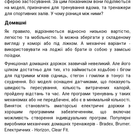
сферою застосування. За цим показником вони поділяються
на моделі, призначені для тренування вдома, та тренажери
для спортивних залів. У чому різниця між ними?
Домашні
Як правило, відрізняються відносно низькою вартістю,
легкістю та мобільністю. Їх можна зберігати у складеному
вигляді у коморі або під ліжком. А механічні варіанти -
використовувати на лоджії або брати із собою у заміські
поїздки.
Функціонал домашніх доріжок зазвичай невеликий. Але його
цілком достатньо для тих, хто займається ходьбою і бігом
для підтримки м'язів сідниць, стегон і гомілки в тонусі та
схуднення. Всі моделі оснащені датчиками, що показують
швидкість пересування, кількість витрачених калорій,
пройдену відстань та час. Але програми тренувань у таких
механізмах або не передбачені, або є в мінімальній кількості.
Виняток становлять аматорські електричні доріжки з
хорошим програмним забезпеченням, що включає
можливість створення індивідуальних програм. Популярні
виробники механічних домашніх тренажерів - Bradex, Brumer.
Електричних - Horizon, Clear Fit.