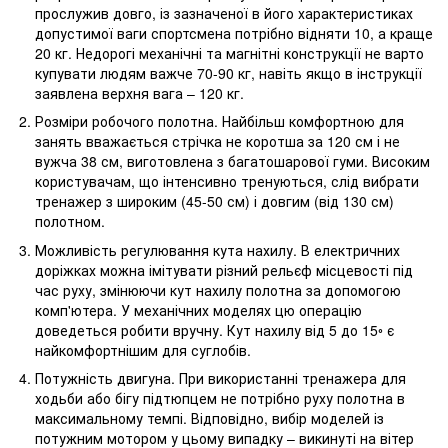
прослужив довго, із зазначеної в його характеристиках
допустимої ваги спортсмена потрібно відняти 10, а краще
20 кг. Недорогі механічні та магнітні конструкції не варто
купувати людям важче 70-90 кг, навіть якщо в інструкції
заявлена верхня вага – 120 кг.
Розміри робочого полотна. Найбільш комфортною для
занять вважається стрічка не коротша за 120 см і не
вужча 38 см, виготовлена з багатошарової гуми. Високим
користувачам, що інтенсивно тренуються, слід вибрати
тренажер з широким (45-50 см) і довгим (від 130 см)
полотном.
Можливість регулювання кута нахилу. В електричних
доріжках можна імітувати різний рельєф місцевості під
час руху, змінюючи кут нахилу полотна за допомогою
комп'ютера. У механічних моделях цю операцію
доведеться робити вручну. Кут нахилу від 5 до 15◦ є
найкомфортнішим для суглобів.
Потужність двигуна. При використанні тренажера для
ходьби або бігу підтюпцем не потрібно руху полотна в
максимальному темпі. Відповідно, вибір моделей із
потужним мотором у цьому випадку – викинуті на вітер