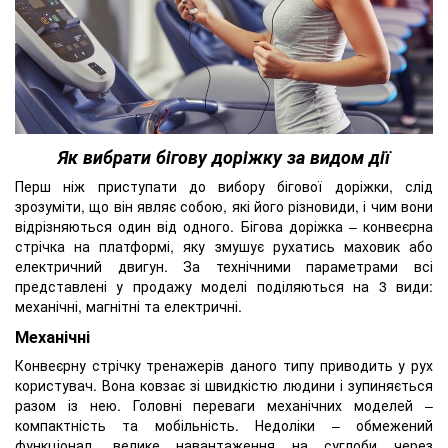
Як вибрати бігову доріжку за видом дії
Перш ніж приступати до вибору бігової доріжки, слід
зрозуміти, що він являє собою, які його різновиди, і чим вони
відрізняються один від одного. Бігова доріжка – конвеєрна
стрічка на платформі, яку змушує рухатись маховик або
електричний двигун. За технічними параметрами всі
представлені у продажу моделі поділяються на 3 види:
механічні, магнітні та електричні.
Механічні
Конвеєрну стрічку тренажерів даного типу приводить у рух
користувач. Вона ковзає зі швидкістю людини і зупиняється
разом із нею. Головні переваги механічних моделей –
компактність та мобільність. Недоліки – обмежений
функціонал, велике навантаження на суглоби через