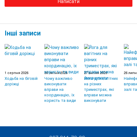
Написати
Інші записи
1 серпня 2026
30 липня 2026
27 липня 2026
26 липн
Ходьба на біговій
Чому важливо
Йога для вагітних
Найефе
доріжці
виконувати
на різних
вправи
вправи на
триместрах, які
залі т
координацію, їх
вправи можна
користь та види
виконувати