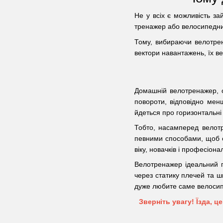
Не у всіх є можливість за
тренажер або велосипедни
Тому, вибираючи велотрена
вектори навантажень, їх ве
Домашній велотренажер, о
повороти, відповідно мен
йдеться про горизонтальні
Тобто, насамперед велотр
певними способами, щоб ст
віку, новачків і професіон
Велотренажер ідеальний п
через статику плечей та ши
дуже любите саме велосипе
Зверніть увагу! Їзда, ц