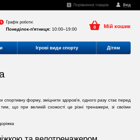
Порівняння товарів
Вхід
0
Графік роботи:
Мій кошик
0
Понеділок-п'ятниця:
10:00–19:00
и
Ігрові види спорту
Дітям
а
ти спортивну форму, зміцнити здоров'я, одного разу стає перед
им, що при великій схожості це різні тренажери, зі своїми
ріжкою та велотренажером