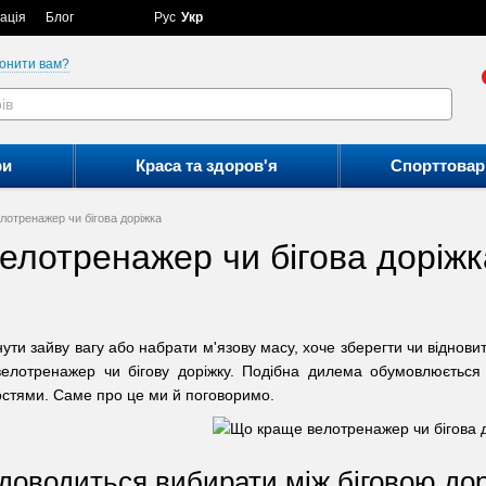
ація
Блог
Рус
Укр
онити вам?
ри
Краса та здоров'я
Спорттовар
лотренажер чи бігова доріжка
елотренажер чи бігова доріжк
нути зайву вагу або набрати м'язову масу, хоче зберегти чи віднови
лотренажер чи бігову доріжку. Подібна дилема обумовлюється т
стями. Саме про це ми й поговоримо.
доводиться вибирати між біговою до