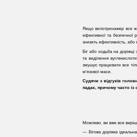
Якщо велотренажер все ж т
ефективної та безпечної р
знизить ефективність, або
Біг або ходьба на доріжці 
та виділення вуглекислоти
змушує працювати все тіло,
м'язової маси.
Судячи з відгуків головн
падає, причому часто із
Можливо, ви вже все виріш
Бігова доріжка ідеальн