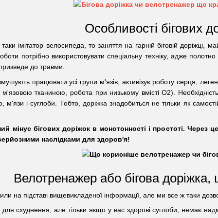
Особливості бігових д
аки імітатор велосипеда, то заняття на гарній біговій доріжці, май
оботи потрібно використовувати спеціальну техніку, адже полотно
 призведе до травми.
змушують працювати усі групи м'язів, активізує роботу серця, леге
 м'язовою тканиною, робота при низькому вмісті О2). Необхідність
 м'язи і суглоби. Тобто, доріжка знадобиться не тільки як самості
ий мінус бігових доріжок в монотонності і простоті. Через це 
 серйозними наслідками для здоров'я!
Велотренажер або бігова доріжка,
или на підставі вищевикладеної інформації, але ми все ж таки дозв
а для схуднення, але тільки якщо у вас здорові суглоби, немає надм