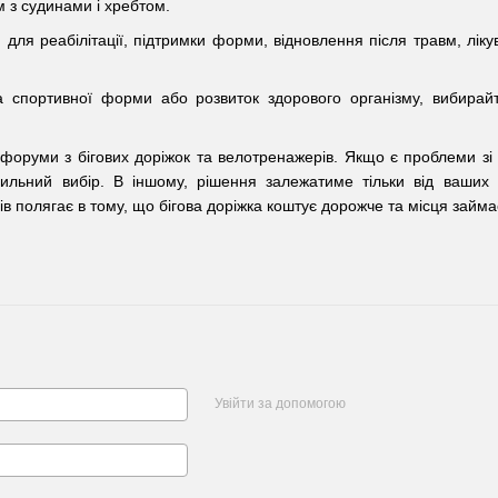
м з судинами і хребтом.
ля реабілітації, підтримки форми, відновлення після травм, ліку
 спортивної форми або розвиток здорового організму, вибирайт
 форуми з бігових доріжок та велотренажерів. Якщо є проблеми зі 
ильний вибір. В іншому, рішення залежатиме тільки від ваших
ів полягає в тому, що бігова доріжка коштує дорожче та місця займа
Увійти за допомогою