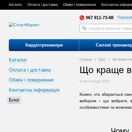
Каталог
Оплата і доставка
Обмін і повернення
Контактна інформ
067 911-73-88
Передзв
Кардіотренажери
Силові тренаже
Каталог
Головна
Блог
Що краще ве
Що краще в
Оплата і доставка
Обмін і повернення
8 листопада 2025
Контактна інформація
Кожен, хто збирається ски
Блог
вибором – що вибрати, ве
особливостями та можливо
Чому 