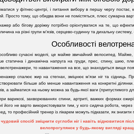
йматися у фітнес-центрі, і питання вибору в першу чергу постає, 
й. Просто тому, що обидва вони не помістяться, плюс сумарна вар
жер або бігову доріжку потрібно орієнтуватися на те, що ефектив
личина на різні групи м'язів, серцево-судинну та дихальну систему
Особливості велотрен
собливо сучасні моделі, це майже звичайний велосипед. Майже, ос
ше статична і динамічна напруга на груди, прес, спину, шию, пле
 велотренажери, то навантаження на все, що знаходиться вище поя
енажер спалює жир на стегнах, зміцнює м'язи ніг та сідниць. 
ворювати більше або менше навантаження на конкретні ділянки. Ві
алів, а займатися на ньому можна за будь-якої ваги (припустимого д
ри варикозі, захворюваннях спини, артриті, важких формах ожир
ї його не варто використовувати тим, у кого сидяча робота, через 
д, то професійний тренер із лікарем можуть підказати, як знизити п
е чудовий спосіб зміцнити суглоби ніг і навіть відновитися пі
велопрогулянок у будь-якому вигляді кращ