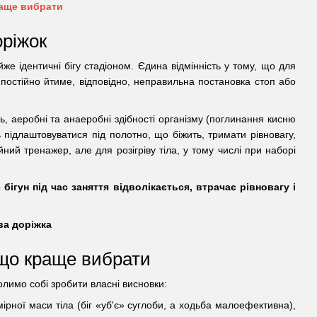
оріжок
же ідентичні бігу стадіоном. Єдина відмінність у тому, що для
 постійно йтиме, відповідно, неправильна постановка стоп або
нь, аеробні та анаеробні здібності організму (поглинання кисню
 підлаштовуватися під полотно, що біжить, тримати рівновагу,
йний тренажер, але для розігріву тіла, у тому числі при наборі
бігун під час заняття відволікається, втрачає рівновагу і
 що краще вибрати
олимо собі зробити власні висновки:
ірної маси тіла (біг «уб'є» суглоби, а ходьба малоефективна),