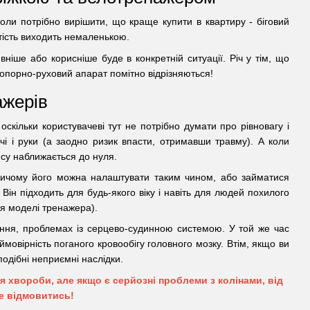
коли потрібно вирішити, що краще купити в квартиру - біговий
тість виходить немаленькою.
ніше або корисніше буде в конкретній ситуації. Річ у тім, що
, опорно-руховий апарат помітно відрізняються!
ажерів
кільки користувачеві тут не потрібно думати про рівновагу і
чі і руки (а заодно ризик впасти, отримавши травму). А коли
су наближається до нуля.
Причому його можна налаштувати таким чином, або займатися
н підходить для будь-якого віку і навіть для людей похилого
ля моделі тренажера).
іння, проблемах із серцево-судинною системою. У той же час
ймовірність поганого кровообігу головного мозку. Втім, якщо ви
одібні неприємні наслідки.
сля хвороби, але якщо є серйозні проблеми з колінами, від
е відмовитись!