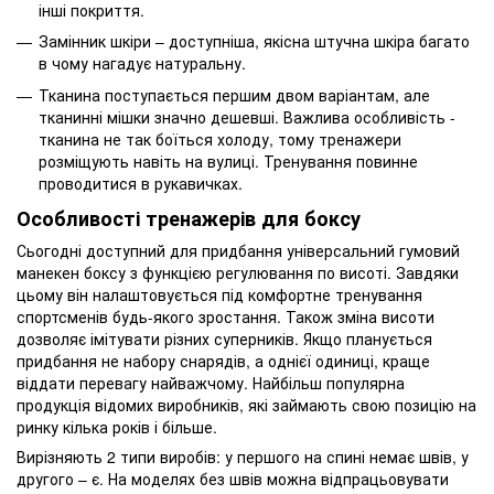
інші покриття.
Замінник шкіри – доступніша, якісна штучна шкіра багато
в чому нагадує натуральну.
Тканина поступається першим двом варіантам, але
тканинні мішки значно дешевші. Важлива особливість -
тканина не так боїться холоду, тому тренажери
розміщують навіть на вулиці. Тренування повинне
проводитися в рукавичках.
Особливості тренажерів для боксу
Сьогодні доступний для придбання універсальний гумовий
манекен боксу з функцією регулювання по висоті. Завдяки
цьому він налаштовується під комфортне тренування
спортсменів будь-якого зростання. Також зміна висоти
дозволяє імітувати різних суперників. Якщо планується
придбання не набору снарядів, а однієї одиниці, краще
віддати перевагу найважчому. Найбільш популярна
продукція відомих виробників, які займають свою позицію на
ринку кілька років і більше.
Вирізняють 2 типи виробів: у першого на спині немає швів, у
другого – є. На моделях без швів можна відпрацьовувати