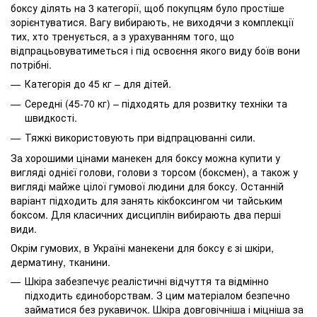
боксу ділять на 3 категорії, щоб покупцям було простіше
зорієнтуватися. Вагу вибирають, не виходячи з комплекції
тих, хто тренується, а з урахуванням того, що
відпрацьовуватиметься і під освоєння якого виду боїв вони
потрібні.
Категорія до 45 кг – для дітей.
Середні (45-70 кг) – підходять для розвитку техніки та
швидкості.
Тяжкі використовують при відпрацюванні сили.
За хорошими цінами манекен для боксу можна купити у
вигляді однієї голови, голови з торсом (боксмен), а також у
вигляді майже цілої гумової людини для боксу. Останній
варіант підходить для занять кікбоксингом чи тайським
боксом. Для класичних дисциплін вибирають два перші
види.
Окрім гумових, в Україні манекени для боксу є зі шкіри,
дерматину, тканини.
Шкіра забезпечує реалістичні відчуття та відмінно
підходить єдиноборствам. З цим матеріалом безпечно
займатися без рукавичок. Шкіра довговічніша і міцніша за