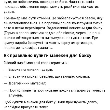
рухи, не побоюючись пошкодити його. Наявність швів
накладає обмеження перші можуть розійтися від частих
ударів.
Тренажер має бути стійким. Це забезпечується базою, яку
він встановлюється. На порожній основі конструкція хитка,
зате її легко переміщати. Водоналивні манекени для боксу
(Герман) заповнюються водою або піском, через що вони
значно обтяжуються та витримують потужні атаки. При
цьому вироби безшумні та мають гарну амортизацію,
підвищують комфорт занять.
Як правильно купити манекен для боксу
Якісний виріб має такі характеристики:
Високе поглинання ударів;
Еластична міцна поверхня, що захищає кінцівки;
Довговічний матеріал;
Протиблікове та протиковзне покриття гарантує точність
влучень.
Щоб купити манекен для боксу, який прослужить довго,
необхідно врахувати таке: