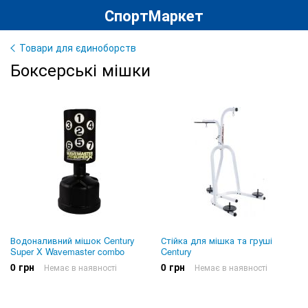
СпортМаркет
Товари для єдиноборств
Боксерські мішки
Водоналивний мішок Century
Стійка для мішка та груші
Super X Wavemaster combo
Century
0 грн
0 грн
Немає в наявності
Немає в наявності