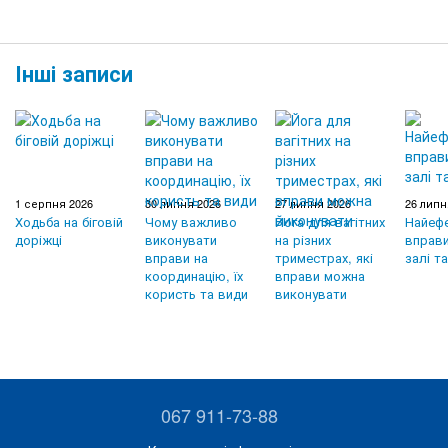
Інші записи
1 серпня 2026
30 липня 2026
27 липня 2026
26 липн
Ходьба на біговій
Чому важливо
Йога для вагітних
Найефе
доріжці
виконувати
на різних
вправи
вправи на
триместрах, які
залі т
координацію, їх
вправи можна
користь та види
виконувати
067 911-73-88