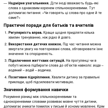
Надмірне узагальнення.
Діти іноді вважають будь-які
слова з однаковим коренем спільнокореневими. Тут
допомагає питання: «Чи говорять ці слова про одне й те
саме?»
Практичні поради для батьків та вчителів
Регулярність вправ.
Краще щодня приділяти кілька
хвилин тренуванню, ніж рідко й довго.
Використання дитячих книжок.
Під час читання можна
звертати увагу на повторювані слова, обговорювати їхнє
значення та спорідненість.
Підключення життєвих ситуацій.
На прогулянці чи в
побуті можна підбирати слова до об’єктів навколо:
вода –
водяний – водій – водичка
.
Позитивне підкріплення.
Хвалити дитину за правильні
приклади, щоб підсилювати мотивацію.
Значення формування навички
Розуміння різниці між спільнокореневими та
однокореневими словами розвиває мовне чуття дитини,
допомагає уникати помилок у письмі й усному мовленні. Крім