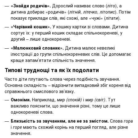
«Знайди родичів».
Дорослий називає слово (
літо
), а
дитина добирає «родичів» (
літній, літечко, літопис
). Потім
показує приклади слів, які схожі, але «чужі» (
літати
).
«Чарівний кошик».
У кошику картки зі словами. Дитина
сортує їх: у перший кошик складає спільнокореневі, у
другий – лише однокореневі.
«Малюнковий словник».
Дитина малює невеликі
ілюстрації до групи спільнокореневих слів. Це допомагає
краще запам’ятати спільність значення.
Типові труднощі та як їх подолати
Часто діти плутають слова через подібність звучання.
Основна складність – відрізнити випадковий збіг кореня від
справжнього смислового зв’язку.
Омоніми.
Наприклад,
мир (спокій)
і
мир (світ)
. Тут
важливо пояснити, що значення різні, тому це лише
однокореневі слова.
Близькість за звучанням, але не за змістом.
Слова
гора
і
горе
мають схожий корінь на перший погляд, але різне
значення.