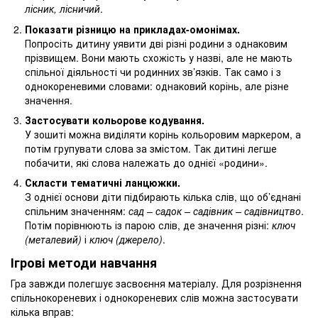
лісник, лісничий
.
Показати різницю на прикладах-омонімах.
Попросіть дитину уявити дві різні родини з однаковим
прізвищем. Вони мають схожість у назві, але не мають
спільної діяльності чи родинних зв’язків. Так само і з
однокореневими словами: однаковий корінь, але різне
значення.
Застосувати кольорове кодування.
У зошиті можна виділяти корінь кольоровим маркером, а
потім групувати слова за змістом. Так дитині легше
побачити, які слова належать до однієї «родини».
Скласти тематичні ланцюжки.
З однієї основи діти підбирають кілька слів, що об’єднані
спільним значенням:
сад – садок – садівник – садівництво
.
Потім порівнюють із парою слів, де значення різні:
ключ
(металевий)
і
ключ (джерело)
.
Ігрові методи навчання
Гра завжди полегшує засвоєння матеріалу. Для розрізнення
спільнокореневих і однокореневих слів можна застосувати
кілька вправ: