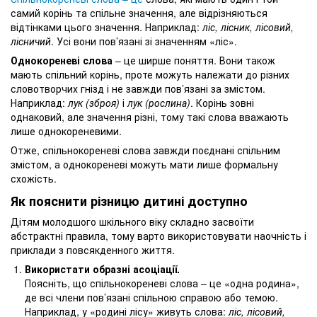
самий корінь та спільне значення, але відрізняються
відтінками цього значення. Наприклад:
ліс, лісник, лісовий,
лісничий
. Усі вони пов’язані зі значенням «ліс».
Однокореневі слова
– це ширше поняття. Вони також
мають спільний корінь, проте можуть належати до різних
словотворчих гнізд і не завжди пов’язані за змістом.
Наприклад:
лук (зброя)
і
лук (рослина)
. Корінь зовні
однаковий, але значення різні, тому такі слова вважають
лише однокореневими.
Отже, спільнокореневі слова завжди поєднані спільним
змістом, а однокореневі можуть мати лише формальну
схожість.
Як пояснити різницю дитині доступно
Дітям молодшого шкільного віку складно засвоїти
абстрактні правила, тому варто використовувати наочність і
приклади з повсякденного життя.
Використати образні асоціації.
Поясніть, що спільнокореневі слова – це «одна родина»,
де всі члени пов’язані спільною справою або темою.
Наприклад, у «родині лісу» живуть слова:
ліс, лісовий,