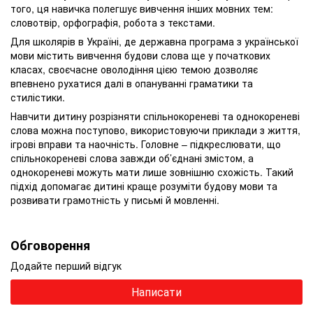
того, ця навичка полегшує вивчення інших мовних тем:
словотвір, орфографія, робота з текстами.
Для школярів в Україні, де державна програма з української
мови містить вивчення будови слова ще у початкових
класах, своєчасне оволодіння цією темою дозволяє
впевнено рухатися далі в опануванні граматики та
стилістики.
Навчити дитину розрізняти спільнокореневі та однокореневі
слова можна поступово, використовуючи приклади з життя,
ігрові вправи та наочність. Головне – підкреслювати, що
спільнокореневі слова завжди об’єднані змістом, а
однокореневі можуть мати лише зовнішню схожість. Такий
підхід допомагає дитині краще розуміти будову мови та
розвивати грамотність у письмі й мовленні.
Обговорення
Додайте перший відгук
Написати