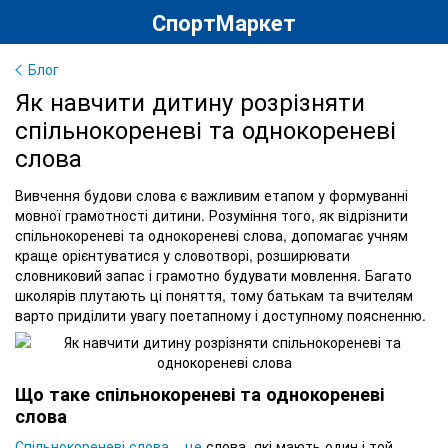
СпортМаркет
Блог
Як навчити дитину розрізняти
спільнокореневі та однокореневі
слова
Вивчення будови слова є важливим етапом у формуванні
мовної грамотності дитини. Розуміння того, як відрізнити
спільнокореневі та однокореневі слова, допомагає учням
краще орієнтуватися у словотворі, розширювати
словниковий запас і грамотно будувати мовлення. Багато
школярів плутають ці поняття, тому батькам та вчителям
варто приділити увагу поетапному і доступному поясненню.
Що таке спільнокореневі та однокореневі
слова
Спільнокореневі слова – це
слова, які мають один і той