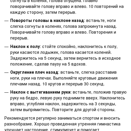
согнуты в коленях, голова опущена. Плавно
поворачивайте голову вправо и влево. 10 повторений на
каждую сторону, затем перерыв.
Повороты головы в наклоне назад
: встаньте, ноги
слегка согнуты в коленях, голова запрокинута назад.
Поворачивайте голову вправо и влево. Повторения и
перерыв.
Наклон к полу
: стойте спокойно, наклонитесь к полу,
руки касаются лодыжек, голова касается коленей.
Задержитесь на 5 секунд, затем вернитесь в исходное
положение, сделав паузу на 5 вдохов.
Округление плеч назад
: встаньте, слегка расставив
ноги, руки на плечах. Выполняйте круговые движения
плечами назад. 10 кругов и перерыв 30 секунд.
Наклон с вытягиванием руки
: встаньте, положив правую
руку на бедро, левую руку поднимите вверх. Наклонитесь
вправо, углубляя наклон, задержитесь на 3 секунды,
затем выпрямитесь. Повторите для другой стороны.
Рекомендуется регулярно заниматься спортом и вносить
разнообразие. Хорошо проведенная утренняя гимнастика
улучшает настроение, стимулирует и помогает