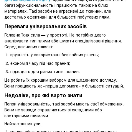
багатофункціональність і працюють також на білих
матеріалах. Такі засоби не агресивні до тканини, але
достатньо ефективні для більшості побутових плям.
Переваги універсальних засобів
Головна їхня сила — у простоті. Не потрібно довго
аналізувати тип плями або шукати спеціалізовані рішення.
Серед ключових плюсів:
зручність у використанні без зайвих рішень;
економія часу під час прання;
підходять для різних типів тканин.
Це робить їх хорошим вибором для щоденного догляду.
Вони працюють як «перша допомога» у більшості ситуацій.
Недоліки, про які варто знати
Попри універсальність, такі засоби мають свої обмеження.
Вони не завжди справляються зі складними або
застарілими плямами.
Найчастіші мінуси:
менша ефективність проти специфічних забруднень;