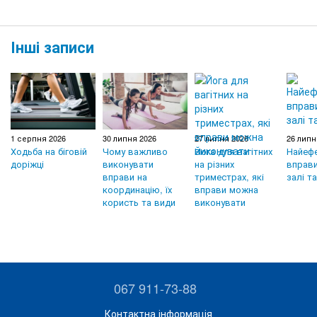
Інші записи
1 серпня 2026
30 липня 2026
27 липня 2026
26 липн
Ходьба на біговій
Чому важливо
Йога для вагітних
Найефе
доріжці
виконувати
на різних
вправи
вправи на
триместрах, які
залі т
координацію, їх
вправи можна
користь та види
виконувати
067 911-73-88
Контактна інформація