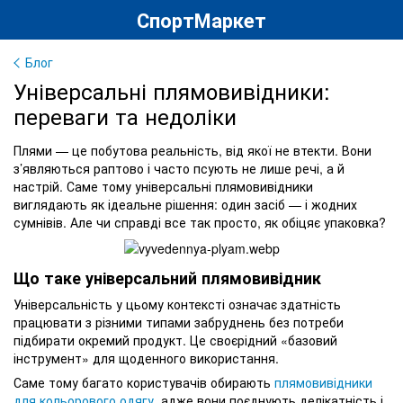
СпортМаркет
Блог
Універсальні плямовивідники:
переваги та недоліки
Плями — це побутова реальність, від якої не втекти. Вони
з’являються раптово і часто псують не лише речі, а й
настрій. Саме тому універсальні плямовивідники
виглядають як ідеальне рішення: один засіб — і жодних
сумнівів. Але чи справді все так просто, як обіцяє упаковка?
Що таке універсальний плямовивідник
Універсальність у цьому контексті означає здатність
працювати з різними типами забруднень без потреби
підбирати окремий продукт. Це своєрідний «базовий
інструмент» для щоденного використання.
Саме тому багато користувачів обирають
плямовивідники
для кольорового одягу
, адже вони поєднують делікатність і