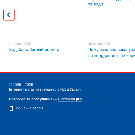
1 серпня 2026
30 липня 2026
Ходьба на біговій доріжці
Чому важливо виконува
на координацію, їх кор
© 2006—2026
Інтернет магазин тренажерів №1 в Україні
Розробка та просування —
Digitalium.pro
Мобільна версія