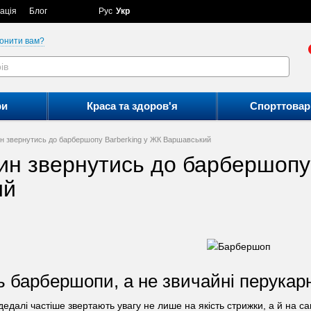
ація
Блог
Рус
Укр
онити вам?
ри
Краса та здоров'я
Спорттовар
н звернутись до барбершопу Barberking у ЖК Варшавський
ин звернутись до барбершопу 
ий
 барбершопи, а не звичайні перукарн
и дедалі частіше звертають увагу не лише на якість стрижки, а й на