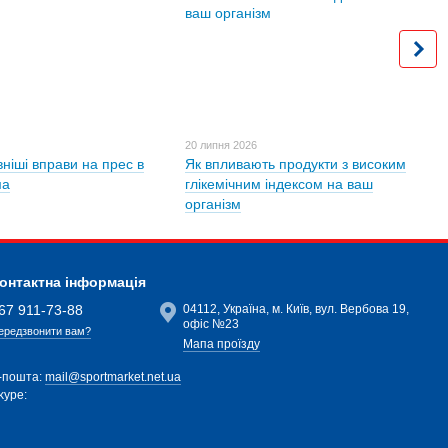
20 липня 2026
ніші вправи на прес в
Як впливають продукти з високим
ма
глікемічним індексом на ваш
організм
онтактна інформація
67 911-73-88
04112, Україна, м. Київ, вул. Вербова 19,
офіс №23
ередзвонити вам?
Мапа проїзду
-пошта:
mail@sportmarket.net.ua
kype: