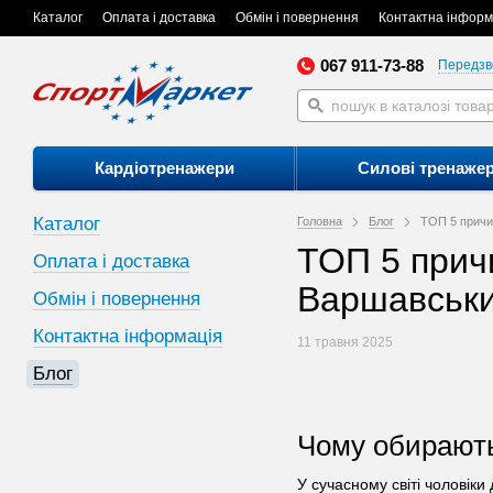
Каталог
Оплата і доставка
Обмін і повернення
Контактна інформ
067 911-73-88
Передзв
Кардіотренажери
Силові тренаже
Каталог
Головна
Блог
ТОП 5 причи
ТОП 5 прич
Оплата і доставка
Варшавськ
Обмін і повернення
Контактна інформація
11 травня 2025
Блог
Чому обирають
У сучасному світі чоловік