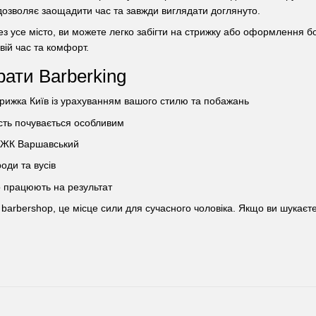
дозволяє заощадити час та завжди виглядати доглянуто.
ез усе місто, ви можете легко забігти на стрижку або оформлення бо
свій час та комфорт.
рати Barberking
рижка Київ із урахуванням вашого стилю та побажань
сть почувається особливим
 ЖК Варшавський
ди та вусів
о працюють на результат
 barbershop, це місце сили для сучасного чоловіка. Якщо ви шукає