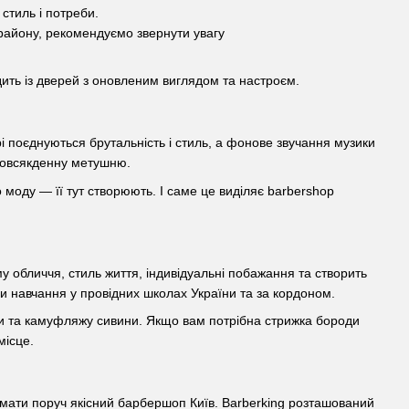
 стиль і потреби.
району, рекомендуємо звернути увагу
одить із дверей з оновленим виглядом та настроєм.
рі поєднуються брутальність і стиль, а фонове звучання музики
о повсякденну метушню.
о моду — її тут створюють. І саме це виділяє barbershop
 обличчя, стиль життя, індивідуальні побажання та створить
ли навчання у провідних школах України та за кордоном.
оди та камуфляжу сивини. Якщо вам потрібна стрижка бороди
місце.
мати поруч якісний барбершоп Київ. Barberking розташований