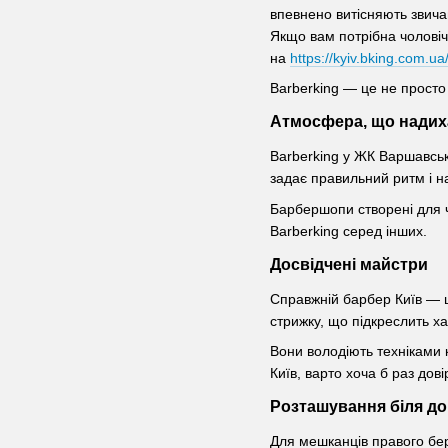
впевнено витісняють звичай
Якщо вам потрібна чоловіч
на
https://kyiv.bking.com.ua
Barberking — це не просто 
Атмосфера, що надих
Barberking у ЖК Варшавськи
задає правильний ритм і на
Барбершопи створені для чо
Barberking серед інших.
Досвідчені майстри
Справжній барбер Київ — ц
стрижку, що підкреслить х
Вони володіють техніками 
Київ, варто хоча б раз дов
Розташування біля д
Для мешканців правого бе