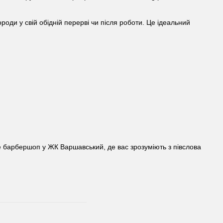
роди у свій обідній перерві чи після роботи. Це ідеальний
те барбершоп у ЖК Варшавський, де вас зрозуміють з півслова