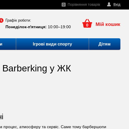
Порівняння товарів
Вхід
0
Графік роботи:
Мій кошик
0
Понеділок-п'ятниця:
10:00–19:00
и
Ігрові види спорту
Дітям
Barberking у ЖК
і
 сам процес, атмосферу та сервіс. Саме тому барбершопи