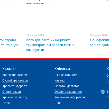
27 липня 2026
26 липня 2026
ти вправи
Йога для вагітних на різних
Найефектив
исть та види
триместрах, які вправи можна
залі та вдо
виконувати
Каталог
Клієнтам
К
Кардіотренажери
Вхід до кабінету
0
Силові тренажери
Каталог
П
Краса та здоров'я
Оплата і доставка
Спорттовари
Обмін і повернення
Е
S
Ігрові види спорту
Контактна інформація
Дітям
Блог