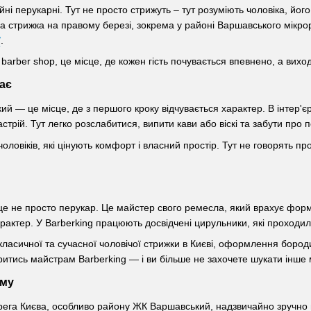
ні перукарні. Тут не просто стрижуть – тут розуміють чоловіка, його
а стрижка на правому березі, зокрема у районі Варшавського мікро
/
.
barber shop, це місце, де кожен гість почувається впевнено, а вих
ає
й — це місце, де з першого кроку відчувається характер. В інтер'є
стрій. Тут легко розслабитися, випити кави або віскі та забути пр
ловіків, які цінують комфорт і власний простір. Тут не говорять пр
е не просто перукар. Це майстер свого ремесла, який врахує форму
арактер. У Barberking працюють досвідчені цирульники, які проходи
класичної та сучасної чоловічої стрижки в Києві, оформлення бор
іритись майстрам Barberking — і ви більше не захочете шукати інше 
ому
рега Києва, особливо району ЖК Варшавський, надзвичайно зручно 