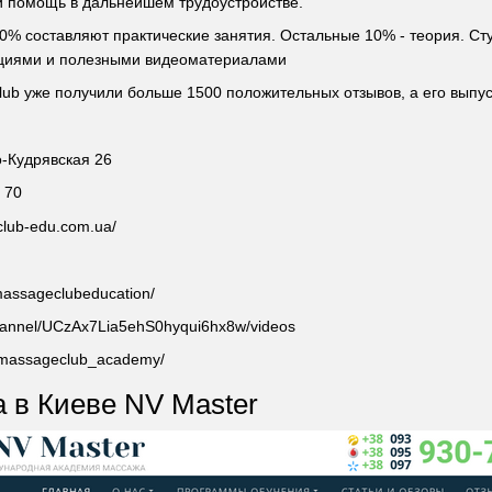
 и помощь в дальнейшем трудоустройстве.
90% составляют практические занятия. Остальные 10% - теория. Ст
екциями и полезными видеоматериалами
ub уже получили больше 1500 положительных отзывов, а его выпус
о-Кудрявская 26
 70
club-edu.com.ua/
massageclubeducation/
hannel/UCzAx7Lia5ehS0hyqui6hx8w/videos
m/massageclub_academy/
 в Киеве NV Master