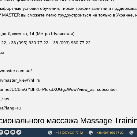
фортные условия обучения, гибкий график занятий и поддерживае
MASTER вы сможете легко трудоустроиться не только в Украине, н
андра Довженко, 14 (Метро Шулявская)
22, +38 (095) 930 77 22, +38 (093) 930 77 22
.ua
nvmaster.com.ua/
nvmaster_kiev/?hl=ru
/channel/UCBmGYBhKb-PIdxdXUGgzWow?view_as=subscriber
_kiev
rua?lang=ru
ионального массажа Massage Traini