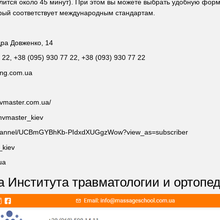
длится около 45 минут). При этом вы можете выбрать удобную фор
рый соответствует международным стандартам.
дра Довженко, 14
22, +38 (095) 930 77 22, +38 (093) 930 77 22
ning.com.ua
nvmaster.com.ua/
nvmaster_kiev
/channel/UCBmGYBhKb-PIdxdXUGgzWow?view_as=subscriber
_kiev
ua
 Института травматологии и ортопеди