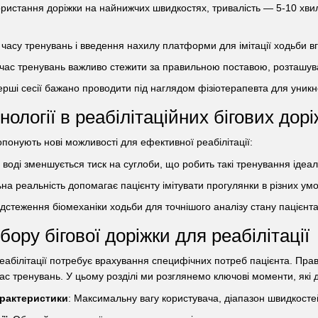
ористання доріжки на найнижчих швидкостях, тривалість — 5-10 хви
 часу тренувань і введення нахилу платформи для імітації ходьби вг
д час тренувань важливо стежити за правильною поставою, розташув
ерші сесії бажано проводити під наглядом фізіотерапевта для уник
нології в реабілітаційних бігових дор
понують нові можливості для ефективної реабілітації:
У воді зменшується тиск на суглоби, що робить такі тренування ідеа
ьна реальність допомагає пацієнту імітувати прогулянки в різних у
Відстеження біомеханіки ходьби для точнішого аналізу стану пацієнта
ору бігової доріжки для реабілітації
 реабілітації потребує врахування специфічних потреб пацієнта. Пр
ас тренувань. У цьому розділі ми розглянемо ключові моменти, які
арактеристики
: Максимальну вагу користувача, діапазон швидкостей