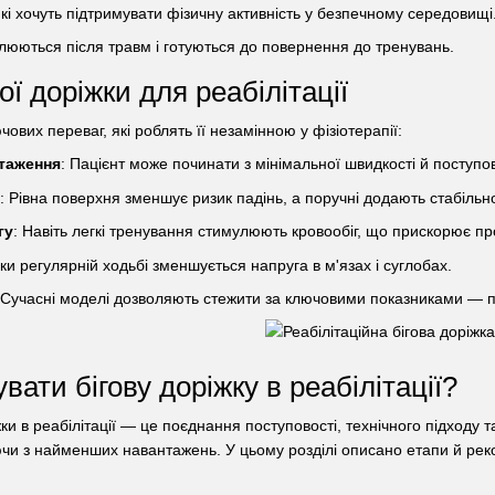
які хочуть підтримувати фізичну активність у безпечному середовищі
овлюються після травм і готуються до повернення до тренувань.
ої доріжки для реабілітації
чових переваг, які роблять її незамінною у фізіотерапії:
таження
: Пацієнт може починати з мінімальної швидкості й поступо
: Рівна поверхня зменшує ризик падінь, а поручні додають стабільно
гу
: Навіть легкі тренування стимулюють кровообіг, що прискорює п
ки регулярній ходьбі зменшується напруга в м'язах і суглобах.
 Сучасні моделі дозволяють стежити за ключовими показниками — 
вати бігову доріжку в реабілітації?
ки в реабілітації — це поєднання поступовості, технічного підходу 
чи з найменших навантажень. У цьому розділі описано етапи й рек