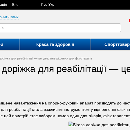
ація
Блог
Рус
Укр
онити вам?
ри
Краса та здоров'я
Спорттовар
доріжка для реабілітації — це ідеальне рішення для фізіотерапії
 доріжка для реабілітації — ц
вищене навантаження на опорно-руховий апарат призводять до част
ка для реабілітації стала важливим інструментом у відновленні фізичн
е цей пристрій стає вибором номер один для лікарів, фізіотерапевтів