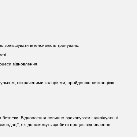
.
во збільшувати інтенсивність тренувань.
сті.
роцеси відновлення.
пульсом, витраченими калоріями, пройденою дистанцією.
та безпеки. Відновлення повинно враховувати індивідуальні
омендації, які допоможуть зробити процес відновлення