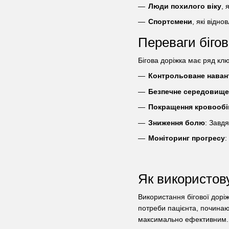
Люди похилого віку
, 
Спортсмени
, які відн
Переваги бігов
Бігова доріжка має ряд клю
Контрольоване наван
Безпечне середовище
Покращення кровообі
Зниження болю
: Завдя
Моніторинг прогресу
:
Як використову
Використання бігової доріж
потреби пацієнта, починаю
максимально ефективним.