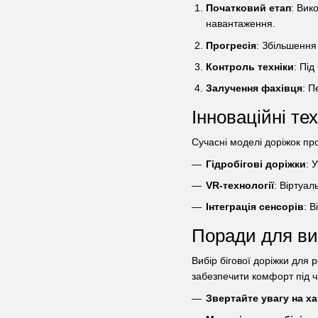
Початковий етап
: Вик
навантаження.
Прогресія
: Збільшення
Контроль техніки
: Пі
Залучення фахівця
: П
Інноваційні тех
Сучасні моделі доріжок про
Гідробігові доріжки
: 
VR-технології
: Віртуал
Інтеграція сенсорів
: 
Поради для виб
Вибір бігової доріжки для
забезпечити комфорт під ч
Звертайте увагу на х