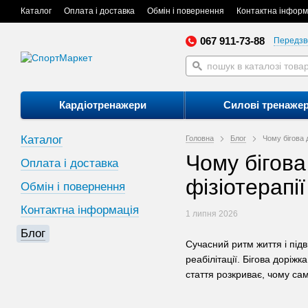
Каталог
Оплата і доставка
Обмін і повернення
Контактна інформ
067 911-73-88
Передзв
Кардіотренажери
Силові тренаже
Каталог
Головна
Блог
Чому бігова 
Чому бігова
Оплата і доставка
фізіотерапії
Обмін і повернення
Контактна інформація
1 липня 2026
Блог
Сучасний ритм життя і під
реабілітації. Бігова доріж
стаття розкриває, чому сам