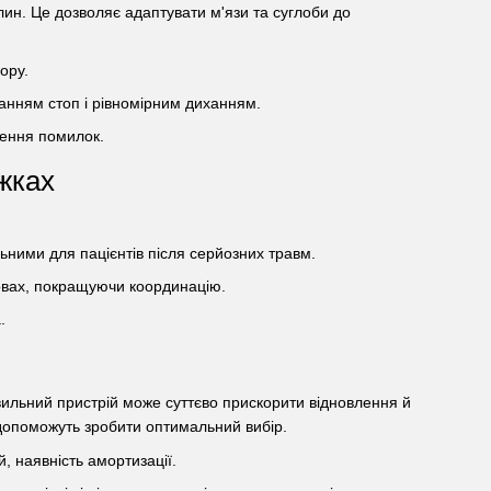
лин. Це дозволяє адаптувати м'язи та суглоби до
ору.
анням стоп і рівномірним диханням.
нення помилок.
іжках
льними для пацієнтів після серйозних травм.
мовах, покращуючи координацію.
.
авильний пристрій може суттєво прискорити відновлення й
 допоможуть зробити оптимальний вибір.
, наявність амортизації.