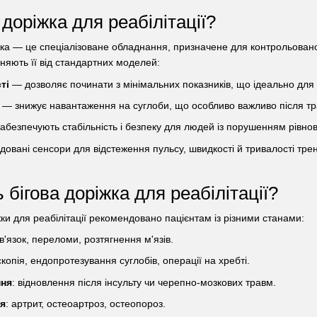
 доріжка для реабілітації?
іжка — це спеціалізоване обладнання, призначене для контрольовано
ізняють її від стандартних моделей:
ті
— дозволяє починати з мінімальних показників, що ідеально для
— знижує навантаження на суглоби, що особливо важливо після тр
безпечують стабільність і безпеку для людей із порушенням рівнов
овані сенсори для відстеження пульсу, швидкості й тривалості трен
 бігова доріжка для реабілітації?
ки для реабілітації рекомендовано пацієнтам із різними станами:
зв'язок, переломи, розтягнення м'язів.
скопія, ендопротезування суглобів, операції на хребті.
ння
: відновлення після інсульту чи черепно-мозкових травм.
ня
: артрит, остеоартроз, остеопороз.