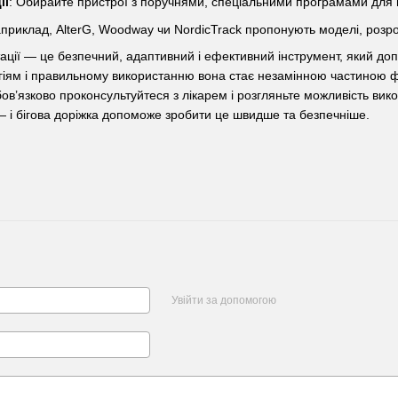
ії
: Обирайте пристрої з поручнями, спеціальними програмами для по
априклад, AlterG, Woodway чи NordicTrack пропонують моделі, розро
ітації — це безпечний, адаптивний і ефективний інструмент, який д
іям і правильному використанню вона стає незамінною частиною фі
обов’язково проконсультуйтеся з лікарем і розгляньте можливість ви
 і бігова доріжка допоможе зробити це швидше та безпечніше.
Увійти за допомогою