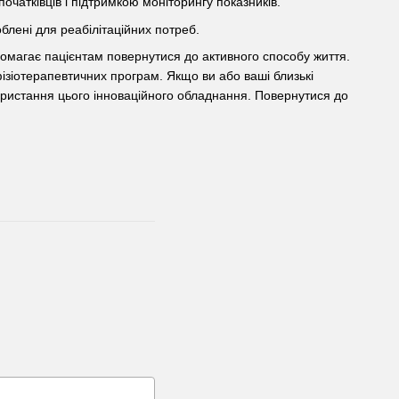
чатківців і підтримкою моніторингу показників.
блені для реабілітаційних потреб.
опомагає пацієнтам повернутися до активного способу життя.
зіотерапевтичних програм. Якщо ви або ваші близькі
користання цього інноваційного обладнання. Повернутися до