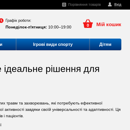
Порівняння товарів
Вхід
0
Графік роботи:
Мій кошик
0
Понеділок-п'ятниця:
10:00–19:00
и
Ігрові види спорту
Дітям
е ідеальне рішення для
их травм та захворювань, які потребують ефективної
ої активності завдяки своїй універсальності та адаптивності. Ця
 і пацієнтів.