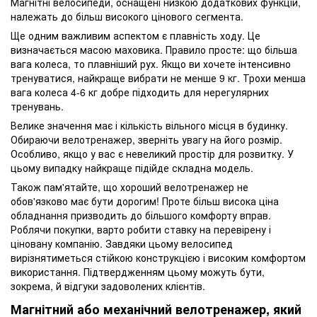
Магнітні велосипеди, оснащені низкою додаткових функцій,
належать до більш високого цінового сегмента.
Ще одним важливим аспектом є плавність ходу. Це
визначається масою маховика. Правило просте: що більша
вага колеса, то плавніший рух. Якщо ви хочете інтенсивно
тренуватися, найкраще вибрати не менше 9 кг. Трохи менша
вага колеса 4-6 кг добре підходить для нерегулярних
тренувань.
Велике значення має і кількість вільного місця в будинку.
Обираючи велотренажер, зверніть увагу на його розмір.
Особливо, якщо у вас є невеликий простір для розвитку. У
цьому випадку найкраще підійде складна модель.
Також пам'ятайте, що хороший велотренажер не
обов'язково має бути дорогим! Проте більш висока ціна
обладнання призводить до більшого комфорту вправ.
Роблячи покупки, варто робити ставку на перевірену і
ціновану компанію. Завдяки цьому велосипед
вирізнятиметься стійкою конструкцією і високим комфортом
використання. Підтвердженням цьому можуть бути,
зокрема, й відгуки задоволених клієнтів.
Магнітний або механічний велотренажер, який