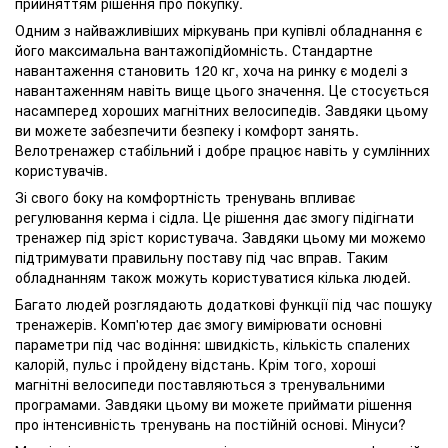
прийняттям рішення про покупку.
Одним з найважливіших міркувань при купівлі обладнання є
його максимальна вантажопідйомність. Стандартне
навантаження становить 120 кг, хоча на ринку є моделі з
навантаженням навіть вище цього значення. Це стосується
насамперед хороших магнітних велосипедів. Завдяки цьому
ви можете забезпечити безпеку і комфорт занять.
Велотренажер стабільний і добре працює навіть у сумлінних
користувачів.
Зі свого боку на комфортність тренувань впливає
регулювання керма і сідла. Це рішення дає змогу підігнати
тренажер під зріст користувача. Завдяки цьому ми можемо
підтримувати правильну поставу під час вправ. Таким
обладнанням також можуть користуватися кілька людей.
Багато людей розглядають додаткові функції під час пошуку
тренажерів. Комп'ютер дає змогу вимірювати основні
параметри під час водіння: швидкість, кількість спалених
калорій, пульс і пройдену відстань. Крім того, хороші
магнітні велосипеди поставляються з тренувальними
програмами. Завдяки цьому ви можете приймати рішення
про інтенсивність тренувань на постійній основі. Мінуси?