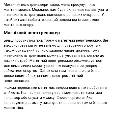
Механічні велотренажери також менш просунуті, ніж
магнітні моделі. Можливо, вам буде складніше налаштувати
інтенсивність тренувань відповідно до ваших очікувань. У
такій ситуації набагато кращий велосипед із системою
магнітного опору.
Магнітний велотренажер
Більш просунутим пристроєм є магнітний велотренажер. Він
використовує магнітне гальмо для створення опору. Він
також оснащений точною шкалою навантаження, тому
інтенсивність тренувань можна регулювати відповідно до
ваших потреб. Магнітний велотренажер рекомендується
для вимогливих користувачів, які планують регулярно
займатися спортом. Однак слід пам'ятати, що ще більш
досконалим обладнанням є електромагнітний
велотренажер.
Іншими перевагами магнітних велосипедів є тиха робота та
стійкість. Під час навчання у вас є можливість дивитися
телевізор або слухати музику. Своєю чергою стійка
конструкція дає змогу виконувати вправи людям із більшою
масою тіла.