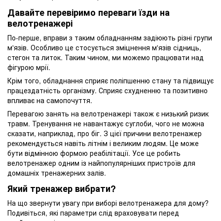
Давайте перевіримо переваги їзди на
велотренажері
По-перше, вправи з таким обладнанням задіюють різні групи
м'язів. Особливо це стосується зміцнення м'язів сідниць,
стегон та литок. Таким чином, ми можемо працювати над
фігурою мрії.
Крім того, обладнання сприяє поліпшенню стану та підвищує
працездатність організму. Сприяє схудненню та позитивно
впливає на самопочуття.
Перевагою занять на велотренажері також є низький ризик
травм. Тренування не навантажує суглоби, чого не можна
сказати, наприклад, про біг. З цієї причини велотренажер
рекомендується навіть літнім і великим людям. Це може
бути відмінною формою реабілітації. Усе це робить
велотренажер одним із найпопулярніших пристроїв для
домашніх тренажерних залів.
Який тренажер вибрати?
На що звернути увагу при виборі велотренажера для дому?
Подивіться, які параметри слід враховувати перед