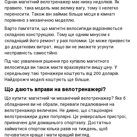
Однак магнітний велотренажер має низку недоліків. Як
правило, така модель має велику вагу, тому її нелегко
переносити. Також він займає більше місця в кімнаті
порівняно з механічною моделлю.
Варто пам'ятати, що магнітні велосипеди відрізняються
складною конструкцією. Тому ще одним мінусом є
складніший його ремонт у разі поломки. Це може призвести
до додаткових витрат, якщо ви не зможете усунути
несправність самостійно.
Під час ухвалення рішення про купівлю магнітного
велосипеда ви також маєте враховувати вищу ціну. У
середньому такі тренажери коштують від 200 доларів.
Найдорожчі моделі коштують ще більше.
Що дають вправи на велотренажері?
Що купити: магнітний чи механічний велотренажер? Яке б
обладнання ви не обрали, переваги педалювання на
велотренажері величезні. Не дивно, що стаціонарні
велотренажери дуже популярні. Це універсальні пристрої,
призначені для домашнього спортзалу. Достатньо
займатися спортом кілька разів на тиждень, щоб
почуватися краще і мати кращий вигляд.