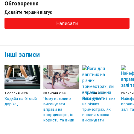
Обговорення
Додайте перший відгук
Написати
Інші записи
1 серпня 2026
30 липня 2026
27 липня 2026
26 липн
Ходьба на біговій
Чому важливо
Йога для вагітних
Найефе
доріжці
виконувати
на різних
вправи
вправи на
триместрах, які
залі т
координацію, їх
вправи можна
користь та види
виконувати