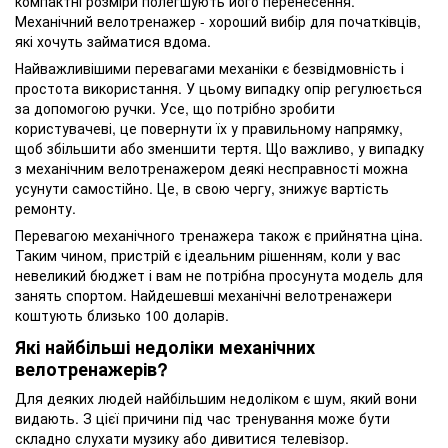
компактні розміри полегшують його перенесення.
Механічний велотренажер - хороший вибір для початківців,
які хочуть займатися вдома.
Найважливішими перевагами механіки є безвідмовність і
простота використання. У цьому випадку опір регулюється
за допомогою ручки. Усе, що потрібно зробити
користувачеві, це повернути їх у правильному напрямку,
щоб збільшити або зменшити тертя. Що важливо, у випадку
з механічним велотренажером деякі несправності можна
усунути самостійно. Це, в свою чергу, знижує вартість
ремонту.
Перевагою механічного тренажера також є прийнятна ціна.
Таким чином, пристрій є ідеальним рішенням, коли у вас
невеликий бюджет і вам не потрібна просунута модель для
занять спортом. Найдешевші механічні велотренажери
коштують близько 100 доларів.
Які найбільші недоліки механічних
велотренажерів?
Для деяких людей найбільшим недоліком є шум, який вони
видають. З цієї причини під час тренування може бути
складно слухати музику або дивитися телевізор.