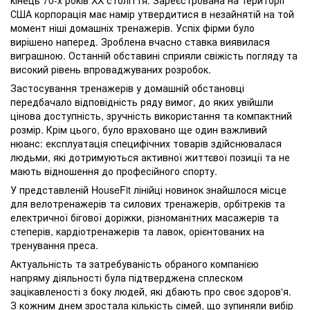
США корпорація має намір утвердитися в незайнятій на той
момент ніші домашніх тренажерів. Успіх фірми було
вирішено наперед. Зроблена вчасно ставка виявилася
виграшною. Останній обставині сприяли свіжість погляду та
високий рівень впроваджуваних розробок.
Застосування тренажерів у домашній обстановці
передбачало відповідність ряду вимог, до яких увійшли
цінова доступність, зручність використання та компактний
розмір. Крім цього, було враховано ще один важливий
нюанс: експлуатація специфічних товарів здійснювалася
людьми, які дотримуються активної життєвої позиції та не
мають відношення до професійного спорту.
У представленій HouseFit лінійці новинок знайшлося місце
для велотренажерів та силових тренажерів, орбітреків та
електричної бігової доріжки, різноманітних масажерів та
степерів, кардіотренажерів та лавок, орієнтованих на
тренування преса.
Актуальність та затребуваність обраного компанією
напряму діяльності була підтверджена сплеском
зацікавленості з боку людей, які дбають про своє здоров'я.
З кожним днем ​​зростала кількість сімей, що зупиняли вибір