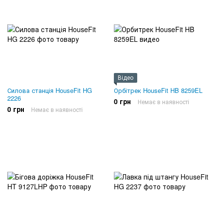
Відео
Силова станція HouseFit HG
Орбітрек HouseFit HB 8259EL
2226
0 грн
Немає в наявності
0 грн
Немає в наявності