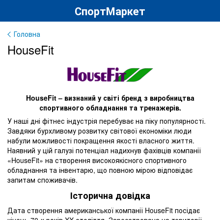
СпортМаркет
Головна
HouseFit
HouseFit – визнаний у світі бренд з виробництва
спортивного обладнання та тренажерів.
У наші дні фітнес індустрія перебуває на піку популярності.
Завдяки бурхливому розвитку світової економіки люди
набули можливості покращення якості власного життя.
Наявний у цій галузі потенціал надихнув фахівців компанії
«HouseFit» на створення високоякісного спортивного
обладнання та інвентарю, що повною мірою відповідає
запитам споживачів.
Історична довідка
Дата створення американської компанії HouseFit посідає
кінець 70-х років XX століття. Зареєстрована на території