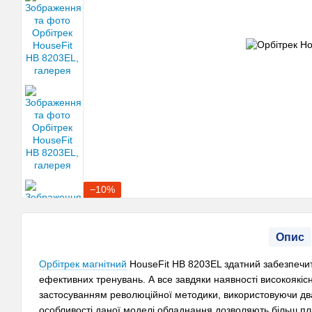
−10%
Опис
Орбітрек магнітний
HouseFit HB 8203EL здатний забезпечи
ефективних тренувань. А все завдяки наявності високоякісн
застосуванням революційної методики, використовуючи два
особливості даної моделі обладнання дозволяють більш пла