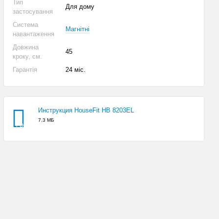
Тип
Для дому
застосування
Система
Магнітні
навантаження
Довжина
45
кроку, см.
Гарантія
24 міс.
Инструкция HouseFit HB 8203EL
7.3 МБ
PDF