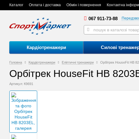
Каталог
Оплата і доставка
Обмін і повернення
Контактна інформ
067 911-73-88
Передзво
Кардіотренажери
Силові тренаже
Головна
Кардіотренажери
Еліптичні тренажери
Орбітрек HouseFit HB 8
Орбітрек HouseFit HB 8203
Артикул: К9691