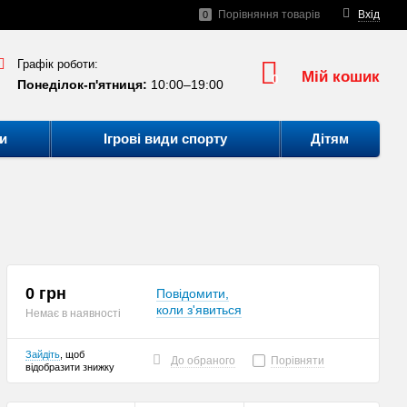
Порівняння товарів
Вхід
0
Графік роботи:
Мій кошик
0
Понеділок-п'ятниця:
10:00–19:00
и
Ігрові види спорту
Дітям
0 грн
Повідомити,
коли з'явиться
Немає в наявності
Зайдіть
, щоб
До обраного
Порівняти
відобразити знижку