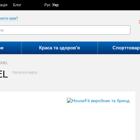
ація
Блог
Рус
Укр
нити вам?
ри
Краса та здоров'я
Спорттовар
203EL
EL
Написати відгук