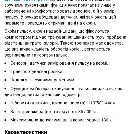
зручними рукоятками, функція яких полягає не лише у
забезпеченні комфортного хвату долонею, а й у вимірі
пульсу. У ручках вбудовані датчики, які заміряють цей
параметр і виводять отримані дані на екран.
Окрім пульсу, екран надає інші дані, що фіксуються
комп'ютером під час тренування: швидкість руху, пройдена
відстань, витрата калорій. Також тренажер має одометр,
що визначає кількість оборотів коліс. , регулюється
вертикально та горизонтально.
Сенсорні датчики вимірювання пульсу на кермі.
Транспортувальні ролики.
Педалі з фіксуючими ременями.
Функції комп'ютера: сканування, пульс, швидкість, час,
дистанція, витрата калорій, одометр.
Габарити (довжина, ширина, висота): 110*52*144см.
Вага тренажера (нетто /брутто): 35 / 39 кг.
Максимально допустима вага користувача: 130 кг.
Характеристики