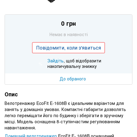
0 грн
Немає в наявності
Повідомити, коли з'явиться
Зайдіть
, щоб відобразити
%
накопичувальну знижку
До обраного
Опис
Велотренажер EcoFit E-1608B є ідеальним варіантом для
занять у домашніх умовах. Компактні габарити дозволять
легко переміщати його по будинку і зберігати в зручному
місці. Модель оснащена 8-ступінчастим регулюванням
навантаження.
Домашній велотренажер
EcoFit E- 1608B оснащений