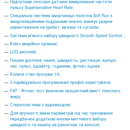
Надчутливі сенсорні датчики вимірювання частоти
пульсу Supersensitive Heart Rate;
Спеціальна система амортизації полотна Soft Run з
амортизаційними подушками значно знижує ударне
навантаження на хребет, зв'язки та суглоби;
Система м'якого набору швидкості Smooth Speed Control; ;
Ключ аварійної зупинки;
LCD дисплей;
Покази дисплея: нахил, швидкість, дистанція, калорії,
час, пульс, одометр, годинник, фітнес оцінка ;
Количе ство програм: 15;
3 індивідуально програмовані профілі користувача;
FAT - Фітнес тест визначає процентний вміст тілесного
жиру;
Стереосистема з аудіовходом;
Для зручності зміни параметрів під час тренування
передбачені додаткові кнопки миттєвого вибору
швидкості та нахилу на рукоятках та консолі;