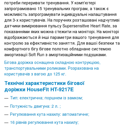
потреби переривати тренування. У комп'ютері
запрограмовано 15 тренувальних програм, а також є
можливість запрограмувати індивідуальні налаштування
для 3-х користувачів. На поручнях розташовані надчутливі
датчики вимірювання пульсу Supersensitive Heart Rate, за
показаннями яких можна стежити на моніторі. На моніторі
відображаються й інші параметри вашого тренування для
контролю за ефективністю заняття. Для вашої безпеки та
комфортного бігу бігове полотно обладнане системою
амортизації Soft Run з амортизаційними подушками.
Бігова доріжка
оснащена складною контрукцією,
транспортувальними роликами. Розрахована на
користувачів з вагою до 125 кг.
Технічні характеристики бігової
доріжки HouseFit HT-9217E
Тип: електрична; поршнем із замком;
Потужність двигуна: 2 л. ;
Регулювання кута нахилу: автоматичне;
16 рівнів регулювання кута нахилу;