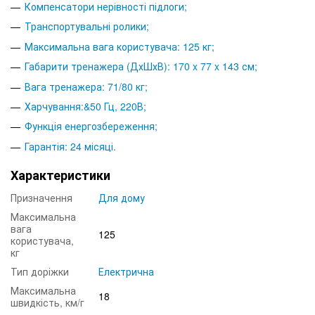
Компенсатори нерівності підлоги;
Транспортувальні ролики;
Максимальна вага користувача: 125 кг;
Габарити тренажера (ДхШхВ): 170 x 77 x 143 см;
Вага тренажера: 71/80 кг;
Харчування:&50 Гц, 220В;
Функція енергозбереження;
Гарантія: 24 місяці.
Характеристики
Призначення
Для дому
Максимальна
вага
125
користувача,
кг
Тип доріжки
Електрична
Максимальна
18
швидкість, км/г