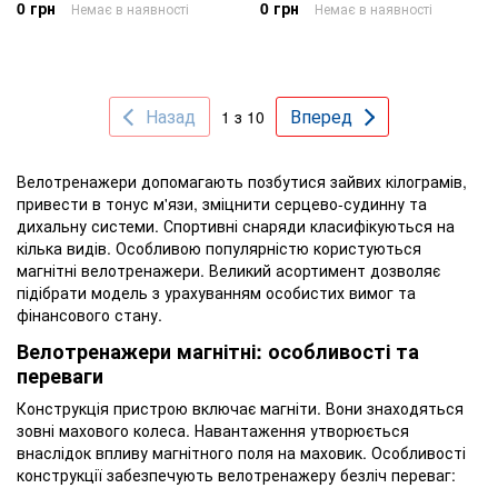
0 грн
0 грн
Немає в наявності
Немає в наявності
Назад
Вперед
1 з 10
Велотренажери допомагають позбутися зайвих кілограмів,
привести в тонус м'язи, зміцнити серцево-судинну та
дихальну системи. Спортивні снаряди класифікуються на
кілька видів. Особливою популярністю користуються
магнітні велотренажери. Великий асортимент дозволяє
підібрати модель з урахуванням особистих вимог та
фінансового стану.
Велотренажери магнітні: особливості та
переваги
Конструкція пристрою включає магніти. Вони знаходяться
зовні махового колеса. Навантаження утворюється
внаслідок впливу магнітного поля на маховик. Особливості
конструкції забезпечують велотренажеру безліч переваг: