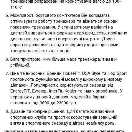
тренажерів розраховані на користувачів вагою до 100-
110 кг.
Можливості бортового комп'ютера Він допомагає
оптимізувати роботу тренажера та дізнатися основні
показники тренування. У стандартному варіанті на
дисплей виводиться інформація про швидкість, пройдену
дистанцію, пульс, час і енергетичні витрати. Дорогі
варіанти дозволяють задати користувацькі програми
тренувань і містять інші опції.
Вага пристрою. Чим більша маса тренажера, тим він
стійкіший.
Ціна та виробник. Бренди HouseFit, USA Style та Hop-Sport
пропонують функціональні моделі у широкому ціновому
діапазоні. Популярністю користуються снаряди від
EnergyFIT, Evrotop, InterFit, Kettler та інших виробників. У
середньому ціновий діапазон моделей в Україні
становить від 3600 до 23000 грн.
Дизайн та колірне рішення. Для багатьох власників
спортивних клубів та простих користувачів зовнішній
вигляд спортивного снаряду відіграє неабияку роль.
Вибираючи магнітний велотренажер, доцільно переглянути