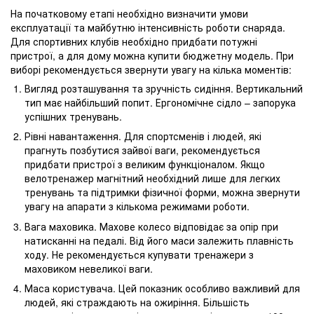
На початковому етапі необхідно визначити умови
експлуатації та майбутню інтенсивність роботи снаряда.
Для спортивних клубів необхідно придбати потужні
пристрої, а для дому можна купити бюджетну модель. При
виборі рекомендується звернути увагу на кілька моментів:
Вигляд розташування та зручність сидіння. Вертикальний
тип має найбільший попит. Ергономічне сідло – запорука
успішних тренувань.
Рівні навантаження. Для спортсменів і людей, які
прагнуть позбутися зайвої ваги, рекомендується
придбати пристрої з великим функціоналом. Якщо
велотренажер магнітний необхідний лише для легких
тренувань та підтримки фізичної форми, можна звернути
увагу на апарати з кількома режимами роботи.
Вага маховика. Махове колесо відповідає за опір при
натисканні на педалі. Від його маси залежить плавність
ходу. Не рекомендується купувати тренажери з
маховиком невеликої ваги.
Маса користувача. Цей показник особливо важливий для
людей, які страждають на ожиріння. Більшість