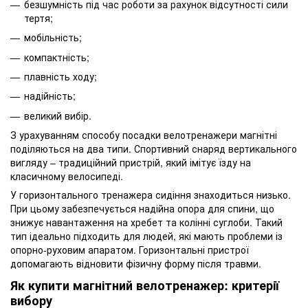
безшумність під час роботи за рахунок відсутності сили
тертя;
мобільність;
компактність;
плавність ходу;
надійність;
великий вибір.
З урахуванням способу посадки велотренажери магнітні
поділяються на два типи. Спортивний снаряд вертикального
вигляду – традиційний пристрій, який імітує їзду на
класичному велосипеді.
У горизонтального тренажера сидіння знаходиться низько.
При цьому забезпечується надійна опора для спини, що
знижує навантаження на хребет та колінні суглоби. Такий
тип ідеально підходить для людей, які мають проблеми із
опорно-руховим апаратом. Горизонтальні пристрої
допомагають відновити фізичну форму після травми.
Як купити магнітний велотренажер: критерії
вибору