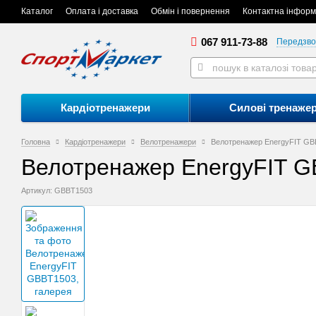
Каталог
Оплата і доставка
Обмін і повернення
Контактна інформ
067 911-73-88
Передзво
Кардіотренажери
Силові тренаже
Головна
Кардіотренажери
Велотренажери
Велотренажер EnergyFIT G
Велотренажер EnergyFIT 
Артикул: GBBT1503