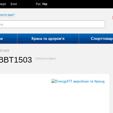
ація
Блог
Рус
Укр
нити вам?
ри
Краса та здоров'я
Спорттовар
BBT1503
GBBT1503
Написати відгук