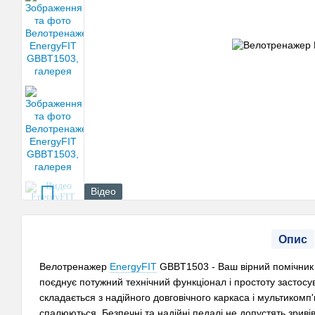
Відео
Опис
Велотренажер
EnergyFIT
GBBT1503 - Ваш вірний помічник у
поєднує потужний технічний функціонал і простоту застосу
складається з надійного довговічного каркаса і мультикомп
спалюються. Безпечні та надійні педалі не допустять зриві