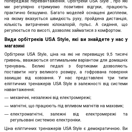
попереджає перевантаження. Орбітреки USA Style , про які
ми регулярно отримуємо позитивні відгуки, працюють
практично безшумно. Багато моделей оснащені дисплеєм,
на якому вказується швидкість руху, пройдена дистанція,
кількість витрачених кілокалорій, пульс. А сидіння, що
регулюється по висоті, дозволяє займатися з комфортом.
Види орбітреків USA Style, які ви знайдете у нас у
магазині
Орбітреки USA Style, ціна на які не перевищує 9,5 тисячі
гривень, вважаються оптимальним варіантом для домашніх
тренувань. Великі педалі з бортиками дозволяють
поставити ногу великого розміру, а гофрована поверхня
захищає від ковзання. У нас представлені три типи
еліптичних тренажерів USA Style в залежності від системи
навантаження:
механічні, незалежні від електромережі;
магнітні, що працюють під впливом магнітів на маховик;
електромагнітні, залежні від електромережі та
регульовані системою електроніки.
Ціна еліптичних тренажерів USA Style є демократичною. Ви