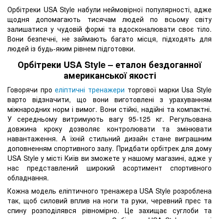
Орбітреки USA Style набули неймовірної популярності, адже
щодня допомагають тисячам людей по всьому світу
залишатися у чудовій формі та вдосконалювати своє тіло.
Вони безпечні, не займають багато місця, підходять для
людей із будь-яким рівнем підготовки.
Орбітреки USA Style – еталон бездоганної
американської якості
Говорячи про
еліптичні тренажери
торгової марки Usa Style
варто відзначити, що вони виготовлені з урахуванням
міжнародних норм і вимог. Вони стійкі, надійні та компактні.
У середньому витримують вагу 95-125 кг. Регульована
довжина кроку дозволяє контролювати та змінювати
навантаження. А їхній стильний дизайн стане виграшним
доповненням спортивного залу. Придбати орбітрек для дому
USA Style у місті Київ ви зможете у нашому магазині, адже у
нас представлений широкий асортимент спортивного
обладнання.
Кожна модель еліптичного тренажера USA Style розроблена
так, щоб силовий вплив на ноги та руки, черевний прес та
спину розподілявся рівномірно. Це захищає суглоби та