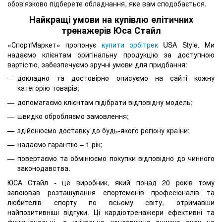
обов'язково підберете обладнання, яке вам сподобається.
Найкращі умови на купівлю елітичних
тренажерів Юса Стайл
«СпортМаркет» пропонує
купити орбітрек
USA Style. Ми
надаємо клієнтам оригінальну продукцію за доступною
вартістю, забезпечуємо зручні умови для придбання:
докладно та достовірно описуємо на сайті кожну
категорію товарів;
допомагаємо клієнтам підібрати відповідну модель;
швидко обробляємо замовлення;
здійснюємо доставку до будь-якого регіону країни;
надаємо гарантію – 1 рік;
повертаємо та обмінюємо покупки відповідно до чинного
законодавства.
ЮСА Стайл - це виробник, який понад 20 років тому
завоював розташування спортсменів професіоналів та
любителів спорту по всьому світу, отримавши
найпозитивніші відгуки. Ці кардіотренажери ефективні та
функціональні, а унікальна конструкція знижує тиск на