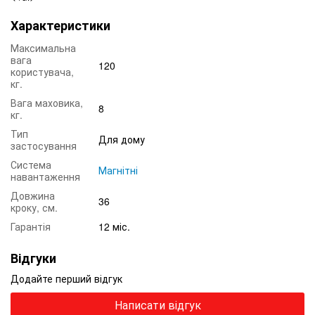
Характеристики
Максимальна
вага
120
користувача,
кг.
Вага маховика,
8
кг.
Тип
Для дому
застосування
Система
Магнітні
навантаження
Довжина
36
кроку, см.
Гарантія
12 міс.
Відгуки
Додайте перший відгук
Написати відгук