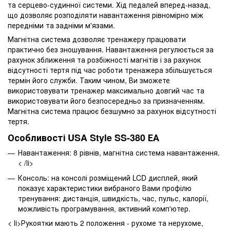
та серцево-судинної системи. Хід педалей вперед-назад,
що дозволяє розподіляти навантаження рівномірно між
передніми та задніми м'язами.
Магнітна система дозволяє тренажеру працювати
практично без зношування. Навантаження регулюється за
рахунок зближення та розбіжності магнітів і за рахунок
відсутності тертя під час роботи тренажера збільшується
термін його служби. Таким чином, Ви зможете
використовувати тренажер максимально довгий час та
використовувати його безпосередньо за призначенням.
Магнітна система працює безшумно за рахунок відсутності
тертя.
Особливості USA Style SS-380 ЕА
Навантаження: 8 рівнів, магнітна система навантаження.
< /li>
Консоль: на консолі розміщений LCD дисплей, який
показує характеристики вибраного Вами профілю
тренування: дистанція, швидкість, час, пульс, калорії,
можливість програмування, активний комп'ютер.
< li>Рукоятки мають 2 положення - рухоме та нерухоме,