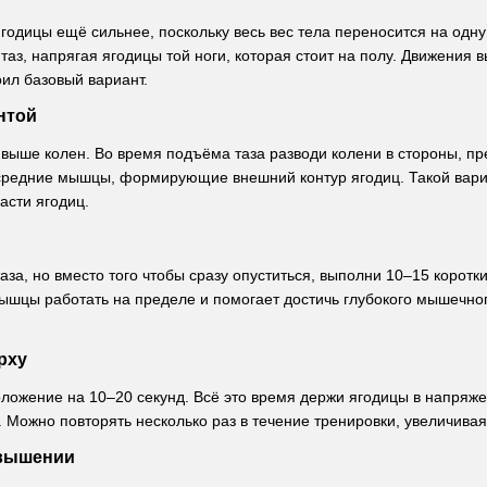
годицы ещё сильнее, поскольку весь вес тела переносится на одну с
таз, напрягая ягодицы той ноги, которая стоит на полу. Движения
оил базовый вариант.
нтой
 выше колен. Во время подъёма таза разводи колени в стороны, пр
 средние мышцы, формирующие внешний контур ягодиц. Такой вари
асти ягодиц.
за, но вместо того чтобы сразу опуститься, выполни 10–15 коротк
ышцы работать на пределе и помогает достичь глубокого мышечно
рху
оложение на 10–20 секунд. Всё это время держи ягодицы в напряже
. Можно повторять несколько раз в течение тренировки, увеличива
звышении