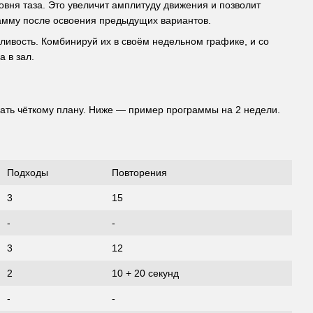
овня таза. Это увеличит амплитуду движения и позволит
рамму после освоения предыдущих вариантов.
ливость. Комбинируй их в своём недельном графике, и со
 в зал.
вать чёткому плану. Ниже — пример программы на 2 недели.
Подходы
Повторения
3
15
-
-
3
12
2
10 + 20 секунд
-
-