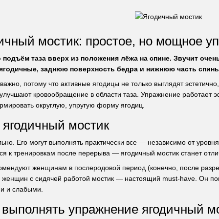
дичный мостик: простое, но мощное у
 подъём таза вверх из положения лёжа на спине. Звучит очен
ягодичные, заднюю поверхность бедра и нижнюю часть спины
важно, потому что активные ягодицы не только выглядят эстетично
и улучшают кровообращение в области таза. Упражнение работает 
мировать округлую, упругую форму ягодиц.
 ягодичный мостик
ьно. Его могут выполнять практически все — независимо от уровня
я к тренировкам после перерыва — ягодичный мостик станет отл
омендуют женщинам в послеродовой период (конечно, после разре
ля женщин с сидячей работой мостик — настоящий must-have. Он по
и и слабыми.
 выполнять упражнение ягодичный м