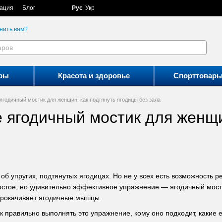
ация
Блог
Рус
Укр
нить вам?
ры
Красота и здоровье
Спорттовар
ягодичный мостик для женщин: как подтянуть ягодицы без зала
 ягодичный мостик для женщи
б упругих, подтянутых ягодицах. Но не у всех есть возможность р
остое, но удивительно эффективное упражнение — ягодичный мости
прокачивает ягодичные мышцы.
как правильно выполнять это упражнение, кому оно подходит, каки