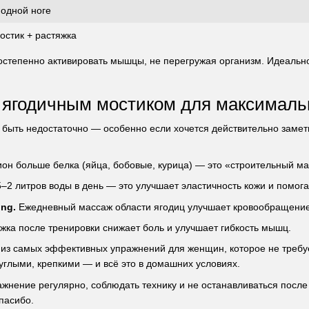
 одной ноге
остик + растяжка
степенно активировать мышцы, не перегружая организм. Идеальн
с ягодичным мостиком для максимал
быть недостаточно — особенно если хочется действительно заме
он больше белка (яйца, бобовые, курица) — это «строительный м
–2 литров воды в день — это улучшает эластичность кожи и помог
ing.
Ежедневный массаж области ягодиц улучшает кровообращение
жка после тренировки снижает боль и улучшает гибкость мышц.
из самых эффективных упражнений для женщин, которое не требуе
углыми, крепкими — и всё это в домашних условиях.
жнение регулярно, соблюдать технику и не останавливаться после 
пасибо.