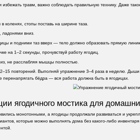
и избежать травм, важно соблюдать правильную технику. Даже тако
и в коленях, стопы поставь на ширине таза.
, ладонями вниз.
дицы и подними таз вверх — тело должно образовать прямую линию
чке на 1–2 секунды, прочувствуй работу ягодиц.
низ, не расслабляя мышцы полностью.
12–15 повторений. Выполняй упражнение 3–4 раза в неделю. Дыши
не перенапрягать бёдра — вся работа должна быть в ягодицах.
ии ягодичного мостика для домашни
овились монотонными, а ягодицы продолжали развиваться и укрепл
иантов, которые можно выполнять дома без какого-либо инвента
ентой.