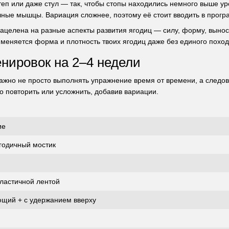
теп или даже стул — так, чтобы стопы находились немного выше ур
чные мышцы. Вариация сложнее, поэтому её стоит вводить в прог
нацелена на разные аспекты развития ягодиц — силу, форму, вынос
меняется форма и плотность твоих ягодиц даже без единого похода
нировок на 2–4 недели
 важно не просто выполнять упражнение время от времени, а следо
о повторить или усложнить, добавив вариации.
ие
годичный мостик
эластичной лентой
щий + с удержанием вверху