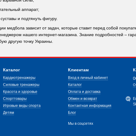
ю взрывной силы;
гательный аппарат;
суставы и подтянуть фигуру.
ии медбола зависит от задач, которые ставит перед собой покуп
енеджером нашего интернет-магазина. Знание подробностей – гар
бую другую точку Украины.
Каталог
Клиентам
К
Кардиотренажеры
Вход в личный кабинет
0
Силовые тренажеры
Каталог
О
Красота и здоровье
Оплата и доставка
Спорттовары
Обмен и возврат
E
S
Игровые виды спорта
Контактная информация
Детям
Блог
Мы в соцсетях