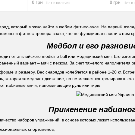
0 грн
0 грн
Нет в наличии
Нет в 
ряд, который можно найти в любом фитнес-зале. На первый взгля
смены и фитнес-тренера знают, что по функциональности с ним с
Медбол и его разнов
одит от английского medicine ball или медицинский мяч. Его изго
аненный вариант – мяч с песком. За счет тяжелого наполнителя он
орме и размеру. Вес снарядов колеблется в районе 1-20 кг. Встр
ь, которая замедляет движение, но не мешает контролировать ег
яют набивные мячи, напоминающие руль или гирю.
Применение набивног
ичество наборов упражнений, в основе которых лежит использован
ссиональных спортсменов;