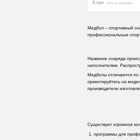
0 грн
Нет в наличии
Медбол – спортивный сна
профессиональные спорт
Название снаряда происх
наполнителем. Распростр
Медболы отличаются по ф
ориентируйтесь на модел
производители изготовл
Существует огромное кол
программы для профе