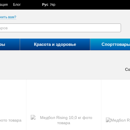
ация
Блог
Рус
Укр
нить вам?
ры
Красота и здоровье
Спорттовар
Со