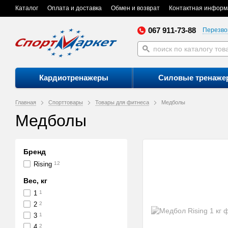
Каталог
Оплата и доставка
Обмен и возврат
Контактная информ
067 911-73-88
Перезво
Кардиотренажеры
Силовые тренаже
Главная
Спорттовары
Товары для фитнеса
Медболы
Медболы
Бренд
Rising
12
Вес, кг
1
1
2
2
3
1
4
2