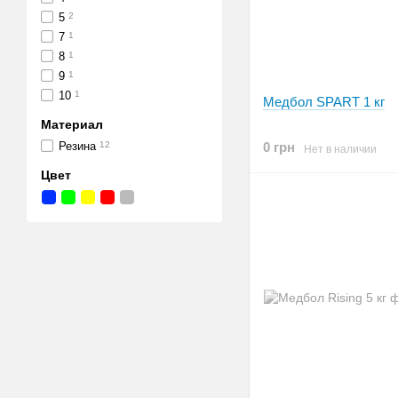
5
2
7
1
8
1
9
1
10
1
Медбол SPART 1 кг
Материал
Резина
12
0 грн
Нет в наличии
Цвет