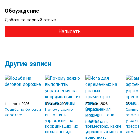
Обсуждение
Добавьте первый отзыв
Написать
Другие записи
1 августа 2026
30 июля 2026
27 июля 2026
26 июля
Ходьба на беговой
Почему важно
Йога для
Самые
дорожке
выполнять
беременных на
эффек
упражнения на
разных
упражн
координацию, их
триместрах, какие
пресс 
польза и виды
упражнения можно
дома
выполнять