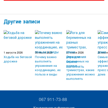
Другие записи
1 августа 2026
30 июля 2026
27 июля 2026
26 июля
Ходьба на беговой
Почему важно
Йога для
Самые
дорожке
выполнять
беременных на
эффек
упражнения на
разных
упражн
координацию, их
триместрах, какие
пресс 
польза и виды
упражнения можно
дома
выполнять
067 911-73-88
Контактная информация