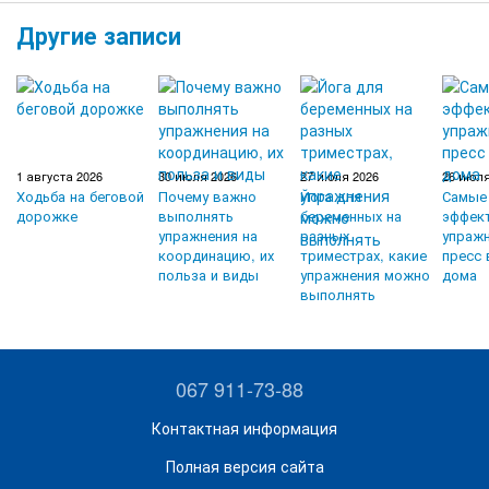
Другие записи
1 августа 2026
30 июля 2026
27 июля 2026
26 июля
Ходьба на беговой
Почему важно
Йога для
Самые
дорожке
выполнять
беременных на
эффек
упражнения на
разных
упражн
координацию, их
триместрах, какие
пресс 
польза и виды
упражнения можно
дома
выполнять
067 911-73-88
Контактная информация
Полная версия сайта