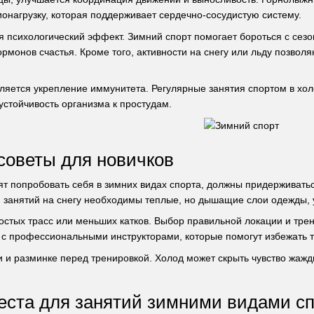
ионагрузку, которая поддерживает сердечно-сосудистую систему.
 психологический эффект. Зимний спорт помогает бороться с сезо
ормонов счастья. Кроме того, активности на снегу или льду позво
яется укрепление иммунитета. Регулярные занятия спортом в хол
стойчивость организма к простудам.
советы для новичков
т попробовать себя в зимних видах спорта, должны придерживатьс
я занятий на снегу необходимы теплые, но дышащие слои одежды, 
ростых трасс или меньших катков. Выбор правильной локации и тре
 с профессиональными инструкторами, которые помогут избежать т
и и разминке перед тренировкой. Холод может скрыть чувство жаж
ста для занятий зимними видами сп