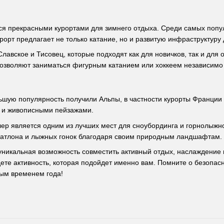
ся прекрасными курортами для зимнего отдыха. Среди самых попул
урорт предлагает не только катание, но и развитую инфраструктуру
Славское и Тисовец, которые подходят как для новичков, так и дл
озволяют заниматься фигурным катанием или хоккеем независимо 
шую популярность получили Альпы, в частности курорты Франции
 и живописными пейзажами.
лер является одним из лучших мест для сноубординга и горнолыжно
иатлона и лыжных гонок благодаря своим природным ландшафтам.
 уникальная возможность совместить активный отдых, наслаждение
ете активность, которая подойдет именно вам. Помните о безопас
ым временем года!