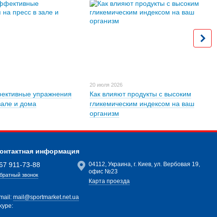
20 июля 2026
ективные упражнения
Как влияют продукты с высоким
зале и дома
гликемическим индексом на ваш
организм
онтактная информация
67 911-73-88
04112, Украина, г. Киев, ул. Вербовая 19,
офис №23
братный звонок
Карта проезда
mail:
mail@sportmarket.net.ua
kype: