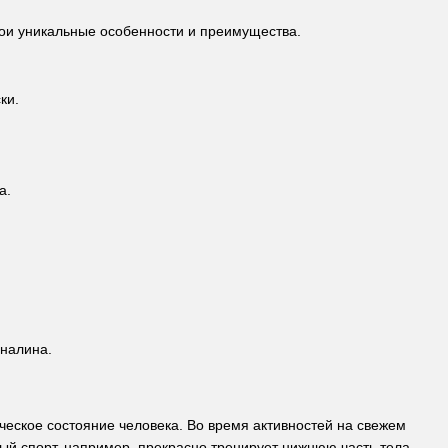
вои уникальные особенности и преимущества.
ки.
а.
еналина.
ческое состояние человека. Во время активностей на свежем
й спорт, например, прекрасно тренирует нижнюю часть тела,