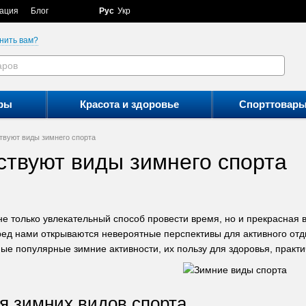
ация
Блог
Рус
Укр
нить вам?
ры
Красота и здоровье
Спорттовар
твуют виды зимнего спорта
ствуют виды зимнего спорта
не только увлекательный способ провести время, но и прекрасная 
ред нами открываются невероятные перспективы для активного отды
ые популярные зимние активности, их пользу для здоровья, практ
 зимних видов спорта