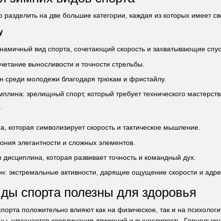
 разделить на две большие категории, каждая из которых имеет с
у
намичный вид спорта, сочетающий скорость и захватывающие спус
четание выносливости и точности стрельбы.
н среди молодежи благодаря трюкам и фристайлу.
плина: зрелищный спорт, который требует технического мастерств
у
а, которая символизирует скорость и тактическое мышление.
мония элегантности и сложных элементов.
я дисциплина, которая развивает точность и командный дух.
он: экстремальные активности, дарящие ощущение скорости и адр
ды спорта полезны для здоровья
порта положительно влияют как на физическое, так и на психологи
ы, улучшается координация движений и выносливость. Горнолыжны