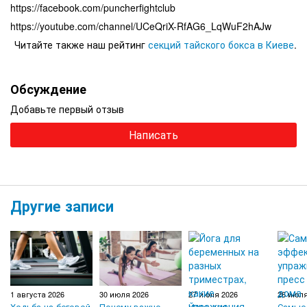
https://facebook.com/puncherfightclub
https://youtube.com/channel/UCeQriX-RfAG6_LqWuF2hAJw
Читайте также наш рейтинг
секций тайского бокса в Киеве
.
Обсуждение
Добавьте первый отзыв
Написать
Другие записи
1 августа 2026
30 июля 2026
27 июля 2026
26 июля
Ходьба на беговой
Почему важно
Йога для
Самые