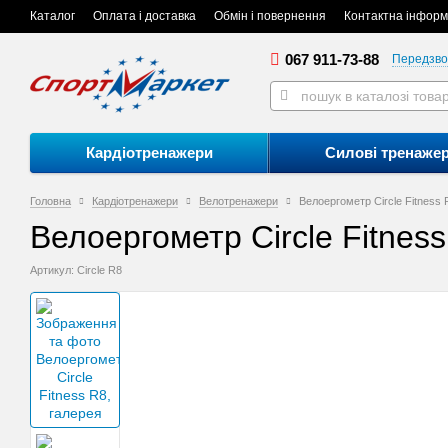
Каталог
Оплата і доставка
Обмін і повернення
Контактна інформ
067 911-73-88
Передзво
Кардіотренажери
Силові тренаже
Головна
Кардіотренажери
Велотренажери
Велоергометр Circle Fitness R
Велоергометр Circle Fitness 
Артикул: Circle R8