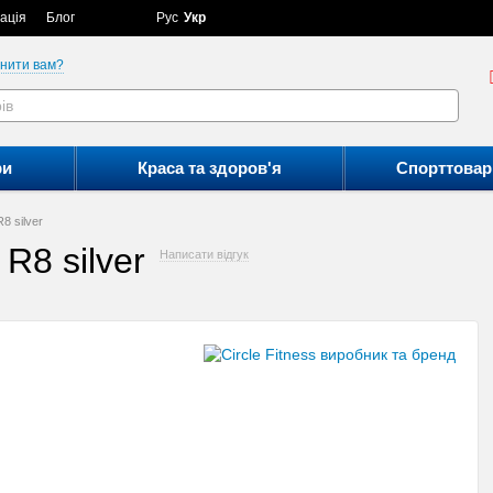
ація
Блог
Рус
Укр
нити вам?
ри
Краса та здоров'я
Спорттовар
8 silver
R8 silver
Написати відгук