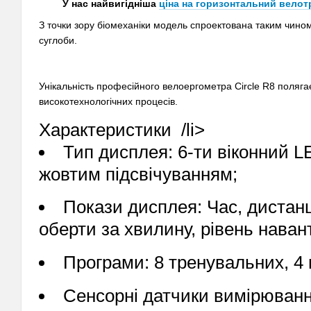
У нас найвигідніша
ціна на горизонтальний вело
З точки зору біомеханіки модель спроектована таким чино
суглоби.
Унікальність професійного велоергометра Circle R8 полягає 
високотехнологічних процесів.
Характеристики /li>
Тип дисплея: 6-ти віконний L
жовтим підсвічуванням;
Покази дисплея: Час, дистанц
оберти за хвилину, рівень навант
Програми: 8 тренувальних, 4 
Сенсорні датчики вимірюванн