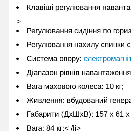
Клавіші регулювання наванта
>
Регулювання сидіння по гориз
Регулювання нахилу спинки с
Система опору:
електромагні
Діапазон рівнів навантаження:
Вага махового колеса: 10 кг;
Живлення: вбудований генера
Габарити (ДхШхВ): 157 х 61 х
Вага: 84 кг;< /li>