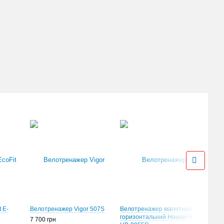
 E-
Велотренажер Vigor 507S
Велотренажер магнітний
Вело
горизонтальний HouseFit
7 700 грн
58 0