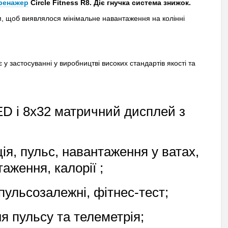
тренажер
Circle Fitness R8. Діє гнучка система знижок.
м, щоб виявлялося мінімальне навантаження на колінні
у застосуванні у виробництві високих стандартів якості та
ED і 8х32 матричний дисплей з
ія, пульс, навантаження у ватах,
аження, калорії ;
пульсозалежні, фітнес-тест;
я пульсу та телеметрія;