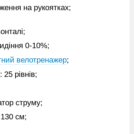
ження на рукоятках;
онталі;
идіння 0-10%;
тний велотренажер
;
 25 рівнів;
тор струму;
 130 см;