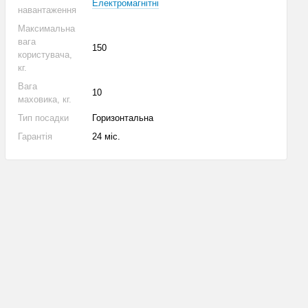
Електромагнітні
навантаження
Максимальна
вага
150
користувача,
кг.
Вага
10
маховика, кг.
Тип посадки
Горизонтальна
Гарантія
24 міс.