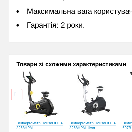
Максимальна вага користувача
Гарантія: 2 роки.
Товари зі схожими характеристиками
Велоергометр HouseFit HB-
Велоергометр HouseFit HB-
Велот
8268HPM
8268HPM silver
607B