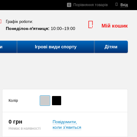
Порівняння товарів
Вхід
0
Графік роботи:
Мій кошик
0
Понеділок-п'ятниця:
10:00–19:00
и
Ігрові види спорту
Дітям
Колір
0 грн
Повідомити,
коли з'явиться
Немає в наявності