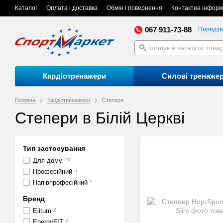
Каталог
Оплата і доставка
Обмін і повернення
Контактна інформ
067 911-73-88
Передзв
Кардіотренажери
Силові тренаже
Головна
Кардіотренажери
Степери
Степери в Білій Церкві
Тип застосування
Для дому
23
Професійний
5
Напівпрофесійний
1
Бренд
Elitum
2
EnergyFIT
2