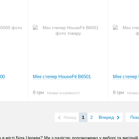
000
Міні степер HouseFit B6501
Міні степер
0 грн
0 грн
Немає в наявності
Немає 
Назад
1
2
Вперед
Пок
 в місті Біла Церква? Ми з радістю допоможемо у виборі та вигідній 