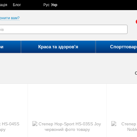
ація
Блог
Рус
Укр
онити вам?
ри
Краса та здоров'я
Спорттовар