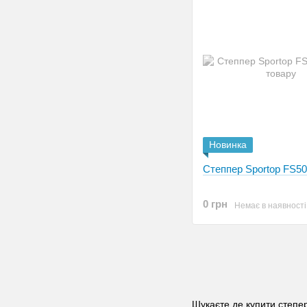
Новинка
Степпер Sportop FS5
0 грн
Немає в наявності
Шукаєте де купити степер