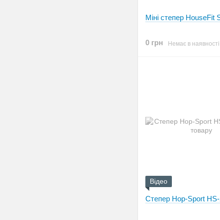
Міні степер HouseFit 
0 грн
Немає в наявності
Відео
Степер Hop-Sport HS