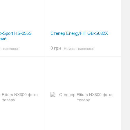
p-Sport HS-055S
Степер EnergyFIT GB-S032X
ний
0 грн
в наявності
Немає в наявності