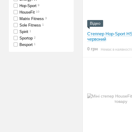
Hop-Sport
9
HouseFit
10
Matrix Fitness
3
Відео
Sole Fitness
1
Spirit
1
Степпер Hop-Sport HS
Sportop
2
червоний
Besport
1
0 грн
Немає в наявності