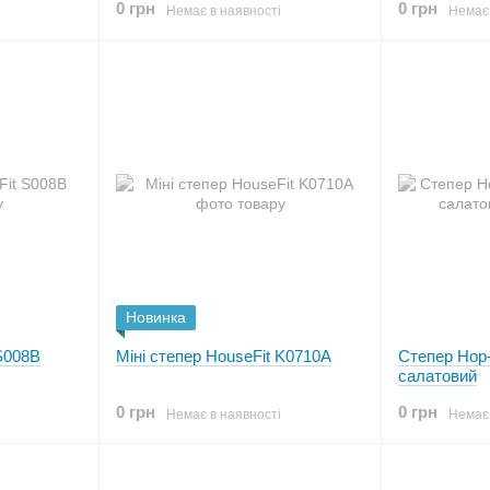
0 грн
0 грн
Немає в наявності
Немає 
Новинка
 S008B
Міні степер HouseFit K0710A
Степер Hop-
салатовий
0 грн
0 грн
Немає в наявності
Немає 