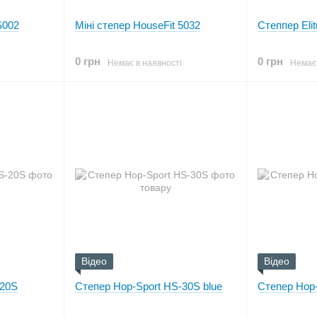
S002
Міні степер HouseFit 5032
Степпер Eli
0 грн
0 грн
Немає в наявності
Немає 
Відео
Відео
-20S
Степер Hop-Sport HS-30S blue
Степер Hop