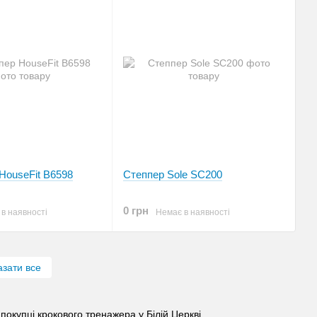
 HouseFit B6598
Степпер Sole SC200
0 грн
в наявності
Немає в наявності
азати все
покупці крокового тренажера у Білій Церкві.