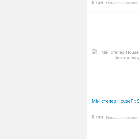
0 грн
Немає в наявності
Міні степер HouseFit
0 грн
Немає в наявності