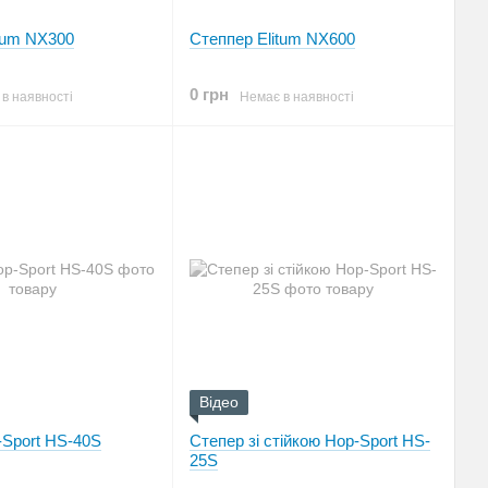
tum NX300
Степпер Elitum NX600
0 грн
в наявності
Немає в наявності
Відео
-Sport HS-40S
Степер зі стійкою Hop-Sport HS-
25S