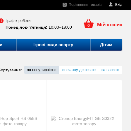
Порівняння товарів
Вхід
0
Графік роботи:
Мій кошик
0
Понеділок-п'ятниця:
10:00–19:00
и
Ігрові види спорту
Дітям
Сортування:
за популярністю
спочатку дешевше
за назвою