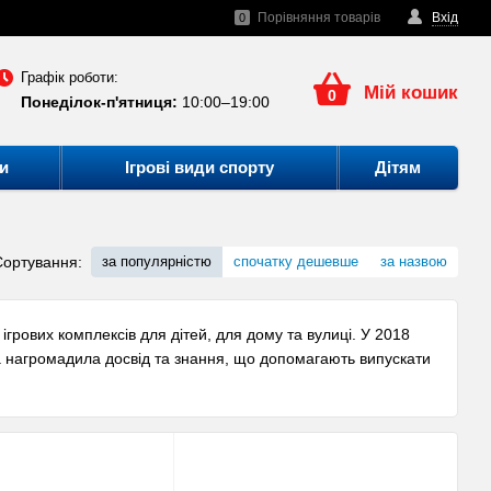
Порівняння товарів
Вхід
0
Графік роботи:
Мій кошик
0
Понеділок-п'ятниця:
10:00–19:00
и
Ігрові види спорту
Дітям
Сортування:
за популярністю
спочатку дешевше
за назвою
ігрових комплексів для дітей, для дому та вулиці. У 2018
на нагромадила досвід та знання, що допомагають випускати