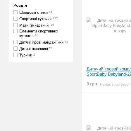
Розділ
Шведські стінки
14
Спортивні куточки
122
Мати гімнастичні
16
Елементи спортивних
куточків
18
Дитячі ігрові майданчики
42
Дитячі пісочниці
21
Турніки
2
Дитячий ігровий комп
SportBaby Babyland-2
0 грн
Немає в наявності