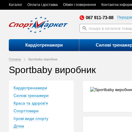
Каталог
Оплата і доставка
Обмін і повернення
Контактна інформ
067 911-73-88
Передзв
Кардіотренажери
Силові тренаже
Головна
Sportbaby виробник
Sportbaby виробник
Кардіотренажери
Силові тренажери
Краса та здоров'я
Спорттовари
Ігрові види спорту
Дітям