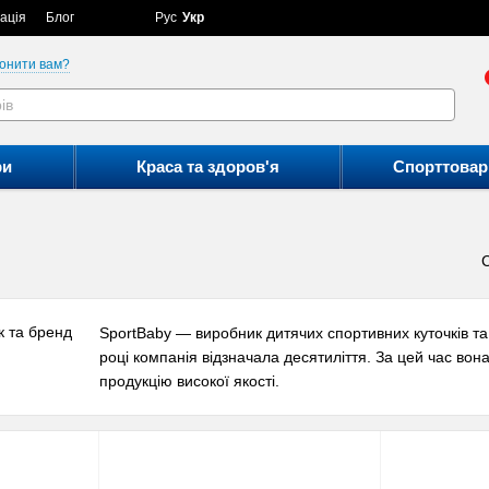
ація
Блог
Рус
Укр
онити вам?
ри
Краса та здоров'я
Спорттовар
SportBaby — виробник дитячих спортивних куточків та 
році компанія відзначала десятиліття. За цей час во
продукцію високої якості.