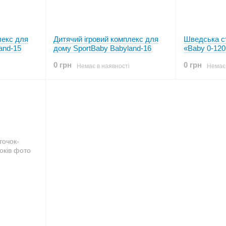
лекс для
Дитячий ігровий комплекс для
Шведська ст
and-15
дому SportBaby Babyland-16
«Baby 0-120
0 грн
0 грн
Немає в наявності
Немає 