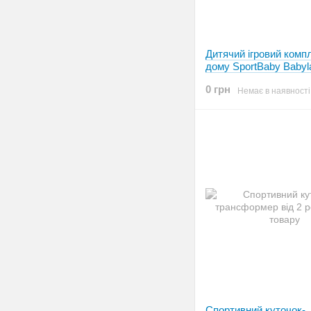
Дитячий ігровий комп
дому SportBaby Babyl
0 грн
Немає в наявності
Спортивний куточок-