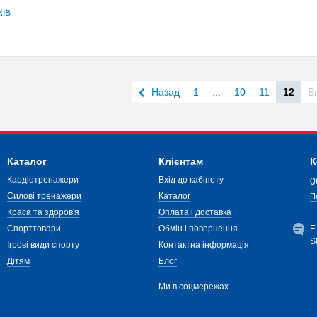
ків
Назад
1
...
10
11
12
В
Каталог
Клієнтам
К
Кардіотренажери
Вхід до кабінету
0
Силові тренажери
Каталог
П
Краса та здоров'я
Оплата і доставка
Спорттовари
Обмін і повернення
Е
S
Ігрові види спорту
Контактна інформація
Дітям
Блог
Ми в соцмережах