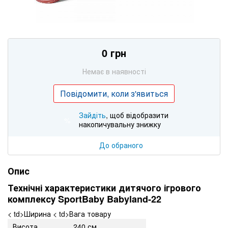
0 грн
Немає в наявності
Повідомити, коли з'явиться
Зайдіть
, щоб відобразити
%
накопичувальну знижку
До обраного
Опис
Технічні характеристики дитячого ігрового
комплексу SportBaby Babyland-22
< td>Ширина < td>Вага товару
Висота
240 см