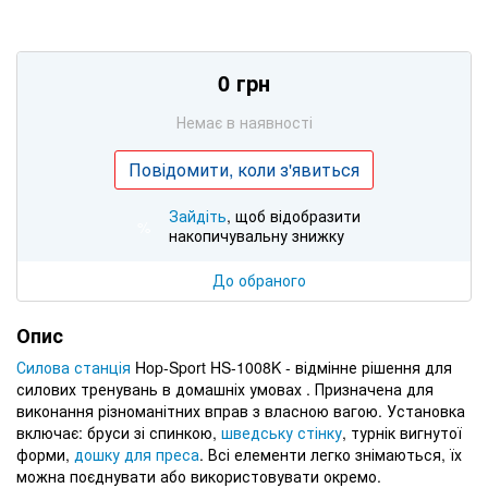
0 грн
Немає в наявності
Повідомити, коли з'явиться
Зайдіть
, щоб відобразити
%
накопичувальну знижку
До обраного
Опис
Силова станція
Hop-Sport HS-1008K - відмінне рішення для
силових тренувань в домашніх умовах . Призначена для
виконання різноманітних вправ з власною вагою. Установка
включає: бруси зі спинкою,
шведську стінку
, турнік вигнутої
форми,
дошку для преса
. Всі елементи легко знімаються, їх
можна поєднувати або використовувати окремо.