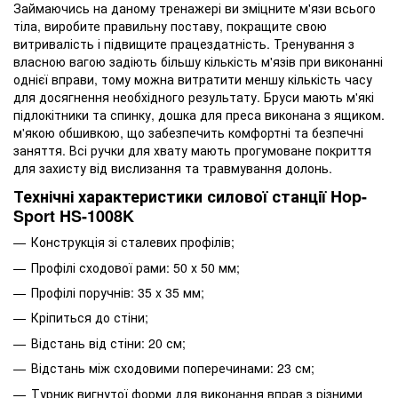
Займаючись на даному тренажері ви зміцните м'язи всього
тіла, виробите правильну поставу, покращите свою
витривалість і підвищите працездатність. Тренування з
власною вагою задіють більшу кількість м'язів при виконанні
однієї вправи, тому можна витратити меншу кількість часу
для досягнення необхідного результату. Бруси мають м'які
підлокітники та спинку, дошка для преса виконана з ящиком.
м'якою обшивкою, що забезпечить комфортні та безпечні
заняття. Всі ручки для хвату мають прогумоване покриття
для захисту від вислизання та травмування долонь.
Технічні характеристики силової станції Hop-
Sport HS-1008K
Конструкція зі сталевих профілів;
Профілі сходової рами: 50 х 50 мм;
Профілі поручнів: 35 x 35 мм;
Кріпиться до стіни;
Відстань від стіни: 20 см;
Відстань між сходовими поперечинами: 23 см;
Турник вигнутої форми для виконання вправ з різними