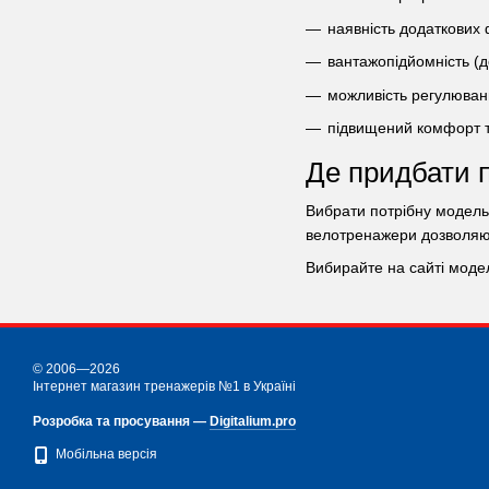
наявність додаткових 
вантажопідйомність (до
можливість регулюванн
підвищений комфорт та
Де придбати 
Вибрати потрібну модель 
велотренажери дозволяют
Вибирайте на сайті моде
© 2006—2026
Інтернет магазин тренажерів №1 в Україні
Розробка та просування —
Digitalium.pro
Мобільна версія