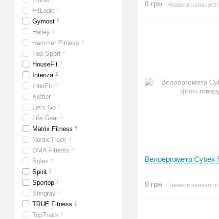
0 грн
Немає в наявності
FitLogic
0
Gymost
2
Halley
0
Hammer Fitness
0
Hop-Sport
0
HouseFit
7
Intenza
2
InterFit
0
Kettler
0
Let's Go
0
Life Gear
0
Matrix Fitness
5
NordicTrack
0
OMA Fitness
0
Велоергометр Cybex 
Solex
0
Spirit
3
Sportop
1
0 грн
Немає в наявності
Stingray
0
TRUE Fitness
1
TopTrack
0