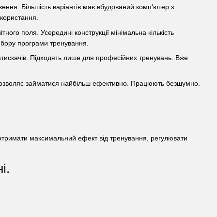
ення. Більшість варіантів має вбудований комп'ютер з
икористання.
ного поля. Усередині конструкції мінімальна кількість
вибору програми тренування.
атискачів. Підходять лише для професійних тренувань. Вже
дозволяє займатися найбільш ефективно. Працюють безшумно.
 отримати максимальний ефект від тренування, регулювати
і.