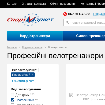
Каталог
Оплата і доставка
Обмін і повернення
Контактна інформ
067 911-73-88
Передзв
Кардіотренажери
Силові тренаже
Головна
Кардіотренажери
Велотренажери
Професійні велотренажери
Вид застосування:
Професійний
Очистити фільтр
Вид застосування
Для дому
275
Професійний
36
8