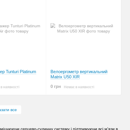
р Tunturi Platinum
Велоергометр вертикальний
Matrix U50 XIR
0 грн
в наявності
Немає в наявності
азати все
зміцнюючи серцево-судинну систему і підтримуючи всі м'язи в