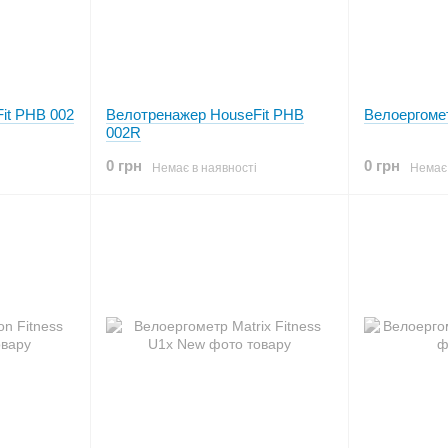
it PHB 002
Велотренажер HouseFit PHB
Велоергомет
002R
0 грн
0 грн
Немає в наявності
Немає 