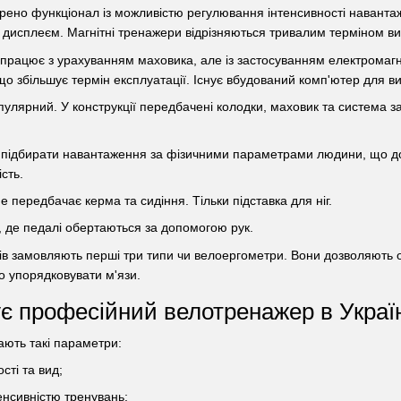
рено функціонал із можливістю регулювання інтенсивності навантаж
дисплеєм. Магнітні тренажери відрізняються тривалим терміном в
працює з урахуванням маховика, але із застосуванням електромагніт
що збільшує термін експлуатації. Існує вбудований комп'ютер для 
лярний. У конструкції передбачені колодки, маховик та система з
 підбирати навантаження за фізичними параметрами людини, що 
сть.
е передбачає керма та сидіння. Тільки підставка для ніг.
, де педалі обертаються за допомогою рук.
ів замовляють перші три типи чи велоергометри. Вони дозволяють
ко упорядковувати м'язи.
є професійний велотренажер в Україн
ають такі параметри:
сті та вид;
тенсивністю тренувань;