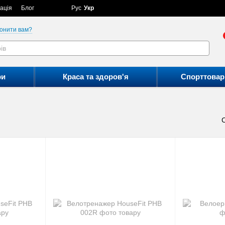
ація
Блог
Рус
Укр
онити вам?
ри
Краса та здоров'я
Спорттовар