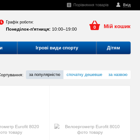
Порівняння товарів
Вхід
0
Графік роботи:
Мій кошик
0
Понеділок-п'ятниця:
10:00–19:00
и
Ігрові види спорту
Дітям
Сортування:
за популярністю
спочатку дешевше
за назвою