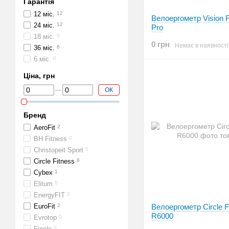
Гарантія
12 міс.
12
Велоергометр Vision F
24 міс.
12
Pro
18 міс.
0
0 грн
Немає в наявності
36 міс.
6
6 міс.
0
Ціна, грн
ОК
Бренд
AeroFit
2
BH Fitness
0
Christopeit Sport
0
Circle Fitness
8
Cybex
1
Elitum
0
EnergyFIT
0
EuroFit
2
Велоергометр Circle F
R6000
Evrotop
0
Finnlo
0