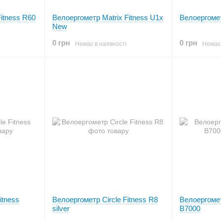
itness R60
Велоергометр Matrix Fitness U1x
Велоергомет
New
0 грн
0 грн
Немає в наявності
Немає 
itness
Велоергометр Circle Fitness R8
Велоергомет
silver
В7000