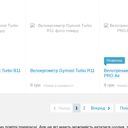
Новинка
 Turbo B11
Велоергометр Gymost Turbo R11
Велотренаже
PRO Air
0 грн
0 грн
Немає в наявності
Немає 
Назад
1
2
Вперед
Пок
у повітрі прекрасні. Але не всі мають можливість кататися щодня, 