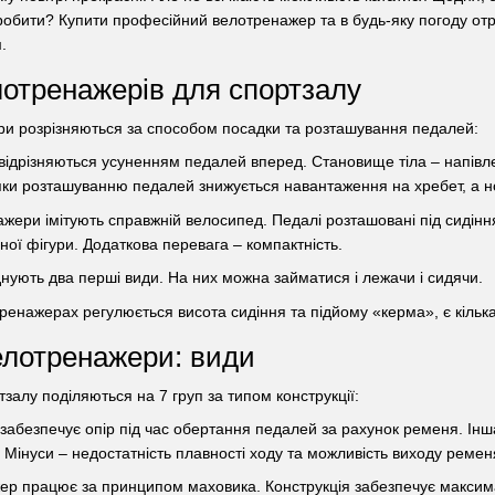
робити? Купити професійний велотренажер та в будь-яку погоду отр
.
лотренажерів для спортзалу
и розрізняються за способом посадки та розташування педалей:
 відрізняються усуненням педалей вперед. Становище тіла – напів
яки розташуванню педалей знижується навантаження на хребет, а но
жери імітують справжній велосипед. Педалі розташовані під сидіння
ної фігури. Додаткова перевага – компактність.
днують два перші види. На них можна займатися і лежачи і сидячи.
ренажерах регулюється висота сидіння та підйому «керма», є кільк
елотренажери: види
алу поділяються на 7 груп за типом конструкції:
абезпечує опір під час обертання педалей за рахунок ременя. Інша
. Мінуси – недостатність плавності ходу та можливість виходу ременя
ер працює за принципом маховика. Конструкція забезпечує максима