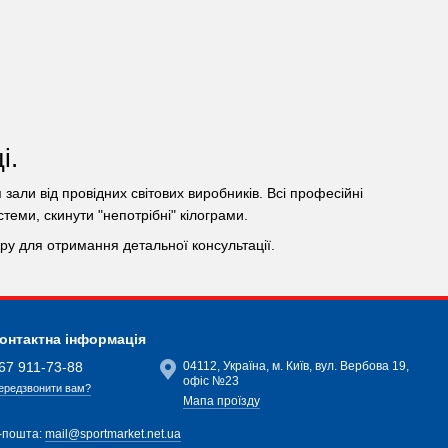
і.
зали від провідних світових виробників. Всі професійні
еми, скинути "непотрібні" кілограми.
у для отримання детальної консультації.
онтактна інформація
67 911-73-88
04112, Україна, м. Київ, вул. Вербова 19,
офіс №23
ередзвонити вам?
Мапа проїзду
-пошта:
mail@sportmarket.net.ua