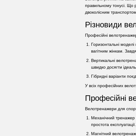
правильному тонусі. Що 
двоколісним транспортом
Різновиди ве
Професійні велотренажер
Горизонтальні моделі
вагітним жінкам. Завд
Вертикальні велотрена
швидко досягти ідеаль
Гібридні варіанти поє
У всіх професійних велот
Професійні в
Велотренажери для спортз
Механічний тренажер з
простота експлуатації
Магнітний велотренаж