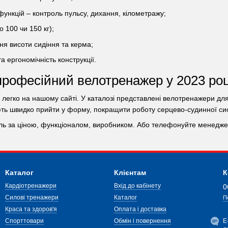
функцій – контроль пульсу, дихання, кілометражу;
 100 чи 150 кг);
я висоти сидіння та керма;
 ергономічність конструкції.
професійний велотренажер у 2023 роц
легко на нашому сайті. У каталозі представлені велотренажери для 
ь швидко прийти у форму, покращити роботу серцево-судинної сист
ль за ціною, функціоналом, виробником. Або телефонуйте менеджер
Каталог
Клієнтам
К
Кардіотренажери
Вхід до кабінету
0
Силові тренажери
Каталог
П
Краса та здоров'я
Оплата і доставка
Спорттовари
Обмін і повернення
Е