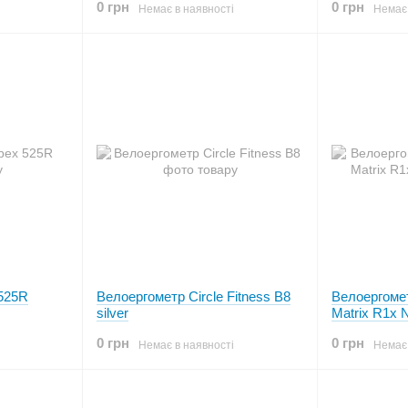
0 грн
0 грн
Немає в наявності
Немає 
525R
Велоергометр Circle Fitness B8
Велоергоме
silver
Matrix R1x 
0 грн
0 грн
Немає в наявності
Немає 