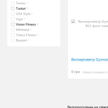
Torneo
0
Tunturi
1
USA Style
0
Vigor
0
Vision Fitness
1
Whirlwind
0
Yowza Fitness
0
Besport
0
Велоергометр Gymost
0 грн
Немає в наявності
Велопрогулянки на свіжом