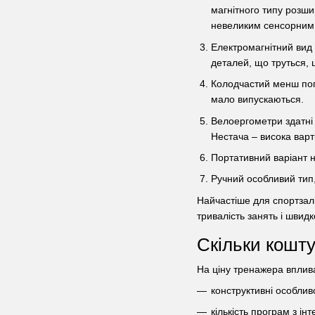
магнітного типу розши
невеликим сенсорним 
Електромагнітний вид 
деталей, що труться, 
Колодчастий менш попу
мало випускаються.
Велоергометри здатні
Нестача – висока варті
Портативний варіант н
Ручний особливий тип
Найчастіше для спортзал
тривалість занять і швид
Скільки кошту
На ціну тренажера вплив
конструктивні особливо
кількість програм з ін