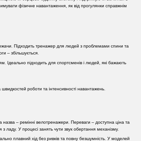
имувати фізичне навантаження, як від прогулянки справжнім
лежачи. Підходить тренажер для людей з проблемами спини та
ги – збільшується.
м. Ідеально підходить для спортсменів і людей, які бажають
а швидкостей роботи та інтенсивності навантажень.
 назва – ремінні велотренажери. Переваги – доступна ціна та
 з ладу. У процесі занять чути звук обертання механізму.
льно плавний хід без ривків та повну безшумність. У моделей