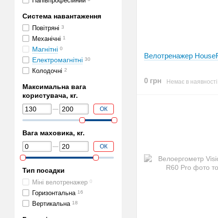
Напівпрофесійний
Система навантаження
Повітряні
3
Механічні
1
Магнітні
0
Велотренажер HouseF
Електромагнітні
30
Колодочні
2
0 грн
Немає в наявності
Максимальна вага
користувача, кг.
ОК
Вага маховика, кг.
ОК
Тип посадки
Міні велотренажер
0
Горизонтальна
16
Вертикальна
18