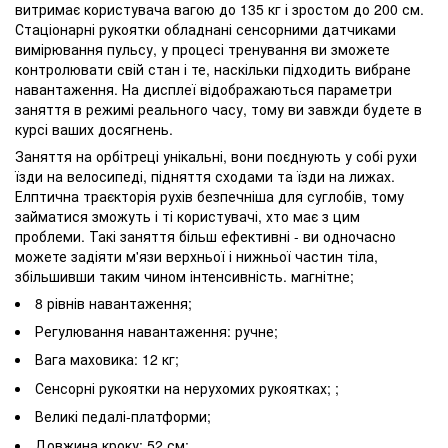
витримає користувача вагою до 135 кг і зростом до 200 см.
Стаціонарні рукоятки обладнані сенсорними датчиками
вимірювання пульсу, у процесі тренування ви зможете
контролювати свій стан і те, наскільки підходить вибране
навантаження. На дисплеї відображаються параметри
заняття в режимі реального часу, тому ви завжди будете в
курсі ваших досягнень.
Заняття на орбітреці унікальні, вони поєднують у собі рухи
їзди на велосипеді, підняття сходами та їзди на лижах.
Елптична траєкторія рухів безпечніша для суглобів, тому
займатися зможуть і ті користувачі, хто має з цим
проблеми. Такі заняття більш ефективні - ви одночасно
можете задіяти м'язи верхньої і нижньої частин тіла,
збільшивши таким чином інтенсивність. магнітне;
8 рівнів навантаження;
Регулювання навантаження: ручне;
Вага маховика: 12 кг;
Сенсорні рукоятки на нерухомих рукоятках; ;
Великі педалі-платформи;
Довжина кроку: 52 см;