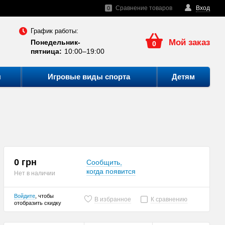
Сравнение товаров
Вход
0
График работы:
Мой заказ
Понедельник-
0
пятница:
10:00–19:00
ы
Игровые виды спорта
Детям
0 грн
Сообщить,
когда появится
Нет в наличии
Войдите
, чтобы
В избранное
К сравнению
отобразить скидку