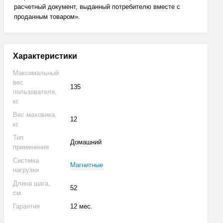
расчетный документ, выданный потребителю вместе с
проданным товаром».
Характеристики
Максимальный
вес
135
пользователя,
кг.
Вес маховика,
12
кг.
Тип
Домашний
применения
Система
Магнитные
нагрузки
Длина шага,
52
см.
Гарантия
12 мес.