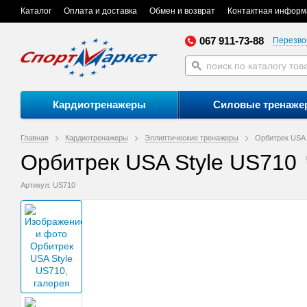
Каталог
Оплата и доставка
Обмен и возврат
Контактная информ
067 911-73-88
Перезво
Кардиотренажеры
Силовые тренаже
Главная
Кардиотренажеры
Эллиптические тренажеры
Орбитрек USA 
Орбитрек USA Style US710
Артикул: US710