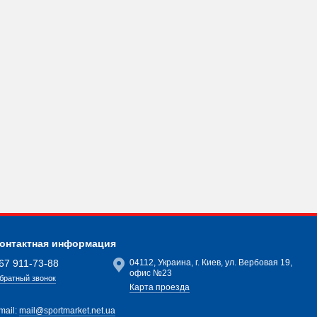
онтактная информация
67 911-73-88
04112, Украина, г. Киев, ул. Вербовая 19,
офис №23
братный звонок
Карта проезда
mail:
mail@sportmarket.net.ua