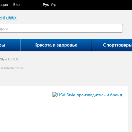
ация
Блог
Рус
Укр
нить вам?
ры
Красота и здоровье
Спорттовар
Style US710
Оставить отзыв