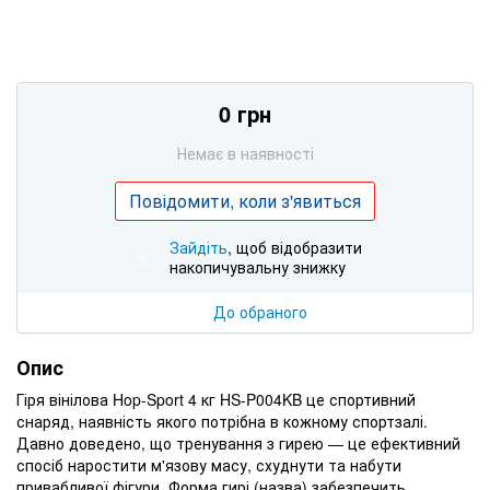
0 грн
Немає в наявності
Повідомити, коли з'явиться
Зайдіть
, щоб відобразити
%
накопичувальну знижку
До обраного
Опис
Гіря вінілова Hop-Sport 4 кг HS-P004KB це спортивний
снаряд, наявність якого потрібна в кожному спортзалі.
Давно доведено, що тренування з гирею — це ефективний
спосіб наростити м'язову масу, схуднути та набути
привабливої фігури. Форма гирі (назва) забезпечить