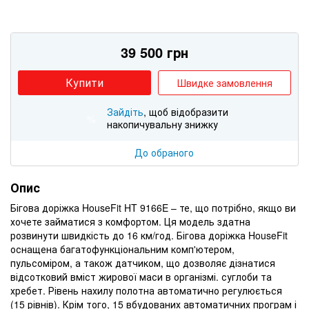
39 500 грн
Купити
Швидке замовлення
Зайдіть
, щоб відобразити
%
накопичувальну знижку
До обраного
Опис
Бігова доріжка HouseFit HT 9166E – те, що потрібно, якщо ви
хочете займатися з комфортом. Ця модель здатна
розвинути швидкість до 16 км/год. Бігова доріжка HouseFit
оснащена багатофункціональним комп'ютером,
пульсоміром, а також датчиком, що дозволяє дізнатися
відсотковий вміст жирової маси в організмі. суглоби та
хребет. Рівень нахилу полотна автоматично регулюється
(15 рівнів). Крім того, 15 вбудованих автоматичних програм і