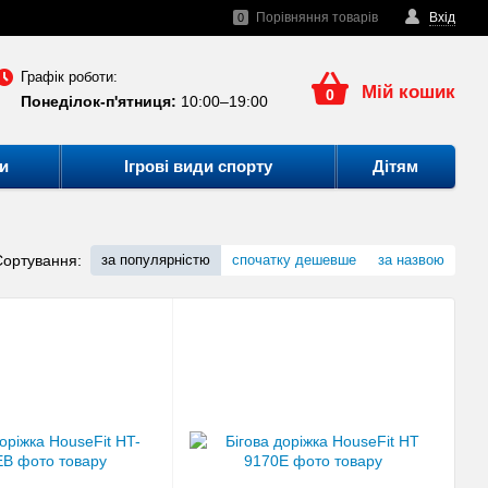
Порівняння товарів
Вхід
0
Графік роботи:
Мій кошик
0
Понеділок-п'ятниця:
10:00–19:00
и
Ігрові види спорту
Дітям
Сортування:
за популярністю
спочатку дешевше
за назвою