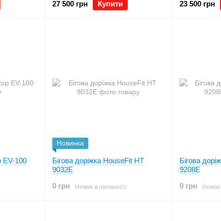
27 500 грн
Купити
23 500 грн
Новинка
p EV-100
Бігова доріжка HouseFit HТ
Бігова дорі
9032E
9208E
0 грн
0 грн
Немає в наявності
Немає 