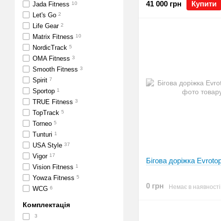
41 000 грн
Купити
Jada Fitness
10
Let's Go
2
Life Gear
2
Matrix Fitness
10
NordicTrack
5
OMA Fitness
3
Smooth Fitness
3
Spirit
7
Sportop
1
TRUE Fitness
3
TopTrack
5
Torneo
5
Tunturi
1
USA Style
37
Vigor
17
Бігова доріжка Evroto
Vision Fitness
1
Yowza Fitness
5
0 грн
Немає в наявності
WCG
6
Комплектація
3