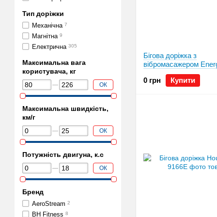
Тип доріжки
Механічна
7
Магнітна
9
Електрична
305
Бігова доріжка з
Максимальна вага
вібромасажером Ener
користувача, кг
0 грн
Купити
ОК
Максимальна швидкість,
км/г
ОК
Потужність двигуна, к.с
ОК
Бренд
AeroStream
2
BH Fitness
8