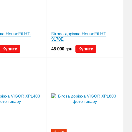
жка HouseFit HT-
Бігова доріжка HouseFit HТ
9170E
Купити
45 000 грн
Купити