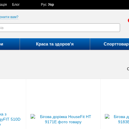
ація
Блог
Рус
Укр
онити вам?
ри
Краса та здоров'я
Спорттовар