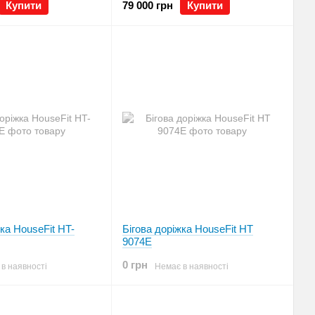
Купити
79 000 грн
Купити
жка HouseFit HT-
Бігова доріжка HouseFit HТ
9074E
0 грн
в наявності
Немає в наявності