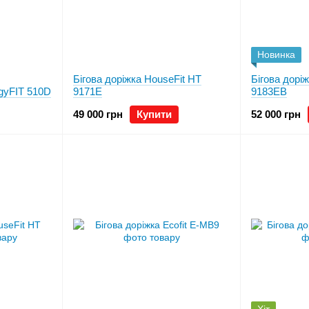
Новинка
Бігова доріжка HouseFit HТ
Бігова дорі
gyFIT 510D
9171E
9183EB
49 000 грн
Купити
52 000 грн