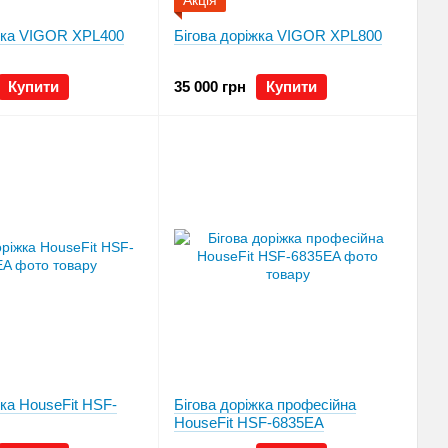
Акція
іжка VIGOR XPL400
Бігова доріжка VIGOR XPL800
Купити
35 000 грн
Купити
жка HouseFit HSF-
Бігова доріжка професійна
HouseFit HSF-6835EA