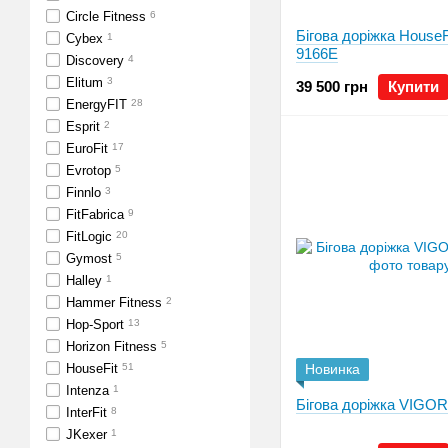
Circle Fitness
6
Бігова доріжка HouseF
Cybex
1
9166E
Discovery
4
Elitum
3
39 500 грн
Купити
EnergyFIT
28
Esprit
2
EuroFit
17
Evrotop
5
Finnlo
3
FitFabrica
9
FitLogic
20
Gymost
5
Halley
1
Hammer Fitness
2
Hop-Sport
13
Horizon Fitness
5
HouseFit
51
Новинка
Intenza
1
Бігова доріжка VIGO
InterFit
8
JKexer
1