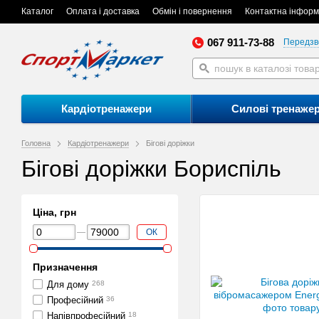
Каталог
Оплата і доставка
Обмін і повернення
Контактна інформ
067 911-73-88
Передзв
Кардіотренажери
Силові тренаже
Головна
Кардіотренажери
Бігові доріжки
Бігові доріжки Бориспіль
Ціна, грн
ОК
Призначення
Для дому
268
Професійний
36
Напівпрофесійний
18