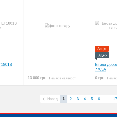
Акція
Відео
ET1801B
Бігова дорі
7705A
13 000 грн
0 грн
Немає в наявності
Немає 
Назад
1
2
3
4
5
6
...
1