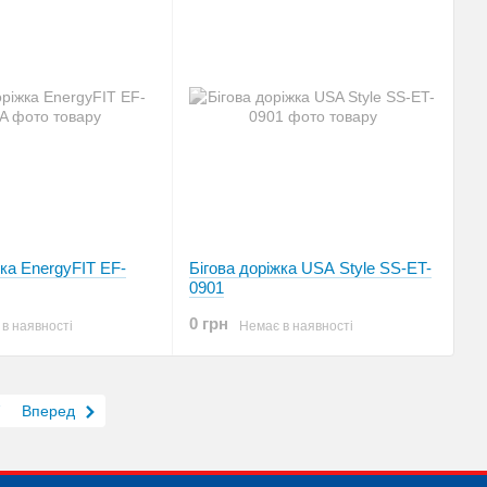
жка EnergyFIT EF-
Бігова доріжка USA Style SS-ET-
0901
0 грн
в наявності
Немає в наявності
7
Вперед