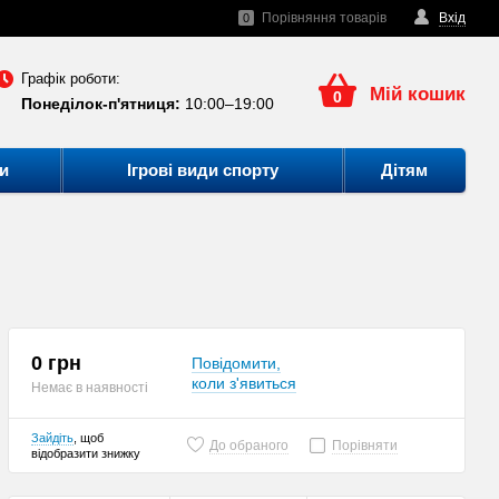
Порівняння товарів
Вхід
0
Графік роботи:
Мій кошик
0
Понеділок-п'ятниця:
10:00–19:00
и
Ігрові види спорту
Дітям
0 грн
Повідомити,
коли з'явиться
Немає в наявності
Зайдіть
, щоб
До обраного
Порівняти
відобразити знижку