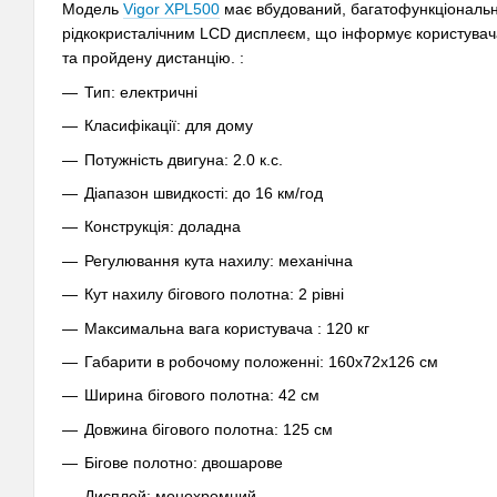
Модель
Vigor XPL500
має вбудований, багатофункціональни
рідкокристалічним LCD дисплеєм, що інформує користувача 
та пройдену дистанцію. :
Тип: електричні
Класифікації: для дому
Потужність двигуна: 2.0 к.с.
Діапазон швидкості: до 16 км/год
Конструкція: доладна
Регулювання кута нахилу: механічна
Кут нахилу бігового полотна: 2 рівні
Максимальна вага користувача : 120 кг
Габарити в робочому положенні: 160х72х126 см
Ширина бігового полотна: 42 см
Довжина бігового полотна: 125 см
Бігове полотно: двошарове
Дисплей: монохромний