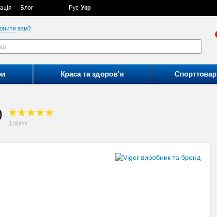
ація
Блог
Рус
Укр
онити вам?
ри
Краса та здоров'я
Спорттовар
0
1 відгук