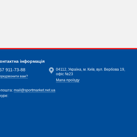
онтактна інформація
67 911-73-88
04112, Україна, м. Київ, вул. Вербова 19,
офіс №23
ередзвонити вам?
Мапа проїзду
-пошта:
mail@sportmarket.net.ua
kype: