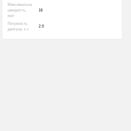
Максимальна
швидкість,
16
км/г
Потужність
2.0
двигуна, к.с