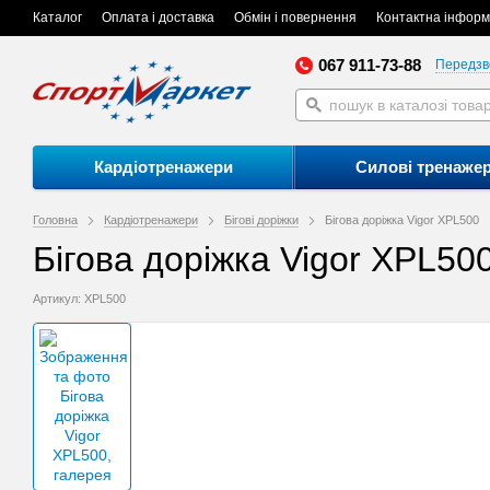
Каталог
Оплата і доставка
Обмін і повернення
Контактна інформ
067 911-73-88
Передзв
Кардіотренажери
Силові тренаже
Головна
Кардіотренажери
Бігові доріжки
Бігова доріжка Vigor XPL500
Бігова доріжка Vigor XPL50
Артикул: XPL500