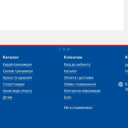
Каталог
Клієнтам
К
Кардіотренажери
Вхід до кабінету
0
Силові тренажери
Каталог
П
Краса та здоров'я
Оплата і доставка
Спорттовари
Обмін і повернення
Е
S
Ігрові види спорту
Контактна інформація
Дітям
Блог
Ми в соцмережах