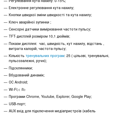
Регулювання кута нахилу: 0-15%;
Електронне регулювання кута нахилу;
Кнопки швидкої зміни швидкості та кута нахилу;
Ключ аварійної зупинки ;
Сенсорні датчики вимірювання частоти пульсу;
TFT-дисплей розміром 10,1 дюймів;
Покази дисплея: час, швидкість, кут нахилу, відстань ,
витрата калорій, частота пульсу;
Кількість
тренувальних програм
: 25 ( цільові, тренувальні,
пульсозалежні, ручні);
Підсклянники;
Вбудований динамік;
ОС Android;
Wi-Fi;< /li>
Програми Chrome, Youtube, Explorer, Google Play;
USB-порт;
AUX вхід для підключення медіапристроїв (кабель