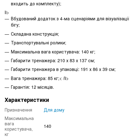
входить до комплекту);
li>
Вбудований додаток з 4-ма сценаріями для візуалізації
бігу;
Складана конструкція;
Транспортувальні ролики;
Максимальна вага користувача: 140 кг;
Габарити тренажера: 210 х 83 х 137 см;
Габарити тренажера в упаковці: 191 х 86 х 39 см;
Вага тренажера: 85 кг;< /li>
Гарантія: 12 місяців.
Характеристики
Призначення
Для дому
Максимальна
вага
140
користувача,
кг